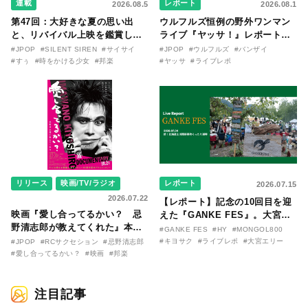
連載
レポート
2026.08.5
2026.08.1
第47回：大好きな夏の思い出
ウルフルズ恒例の野外ワンマン
と、リバイバル上映を鑑賞した
ライブ『ヤッサ！』レポート！
『時をかける少女』のおはなし
リリースから30年を迎えたアル
#JPOP
#SILENT SIREN
#サイサイ
#JPOP
#ウルフルズ
#バンザイ
〜SILENT SIREN・すぅ『この
バム『バンザイ』完全再現に、
#すぅ
#時をかける少女
#邦楽
#ヤッサ
#ライブレポ
季節が終わる前に〜わたしと〇
大阪に集まったファンが熱狂し
〇のはなし〜』
た日。
リリース
映画/TV/ラジオ
レポート
2026.07.15
2026.07.22
【レポート】記念の10回目を迎
映画『愛し合ってるかい？ 忌
えた『GANKE FES』。大宮エ
野清志郎が教えてくれた』本予
リー作『アイヌの神々の崖』を
#GANKE FES
#HY
#MONGOL800
告映像とキービジュアルがつい
前に、キヨサク
#キヨサク
#ライブレポ
#大宮エリー
#JPOP
#RCサクセション
#忌野清志郎
に解禁！ キヨシロー関連商品も
（MONGOL800）がウクレレで
#愛し合ってるかい？
#映画
#邦楽
続々と発売が決定！
熱唱。
注目記事