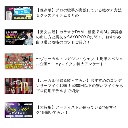
【保存版】プロの歌手が実践している喉ケア⽅法
＆グッズアイテムまとめ
【男女共通】カラオケDAM「精密採点Ai」高得点
の出し方と裏技をSAYOPOYOに聞く。おすすめ
曲３選と攻略のコツもご紹介！
〜ヴォーカル・マガジン・ウェブ １周年スペシャ
ル企画〜「Myマイク」特大アンケート！
【ボーカル宅録＆歌ってみた】おすすめのコンデ
ンサーマイク10選！5000円以下の安いマイクから
プロ使用モデルまで紹介
【大特集】アーティストが使っている“Myマイ
ク”を聞いてみた！