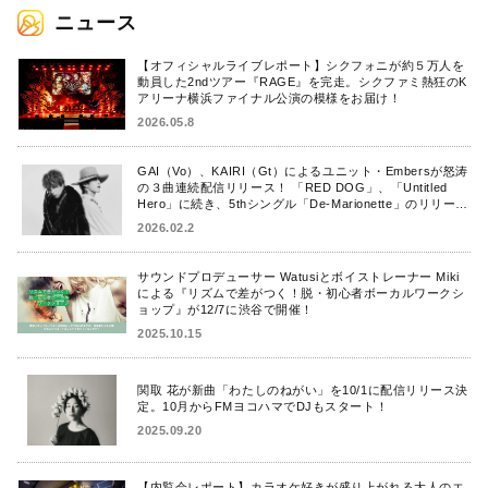
ニュース
【オフィシャルライブレポート】シクフォニが約５万人を
動員した2ndツアー『RAGE』を完走。シクファミ熱狂のK
アリーナ横浜ファイナル公演の模様をお届け！
2026.05.8
GAI（Vo）、KAIRI（Gt）によるユニット・Embersが怒涛
の３曲連続配信リリース！ 「RED DOG」、「Untitled
Hero」に続き、5thシングル「De-Marionette」のリリース
を発表！
2026.02.2
サウンドプロデューサー Watusiとボイストレーナー Miki
による『リズムで差がつく！脱・初心者ボーカルワークシ
ョップ』が12/7に渋谷で開催！
2025.10.15
関取 花が新曲「わたしのねがい」を10/1に配信リリース決
定。10月からFMヨコハマでDJもスタート！
2025.09.20
【内覧会レポート】カラオケ好きが盛り上がれる大人のエ