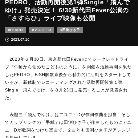
PEDRO、活動再開後第1弾Single「飛んで
ゆけ」発売決定！ 6/30新代田Fever公演の
「さすらひ」ライブ映像も公開
#PEDRO
#アユニ・D
#田渕ひさ子
2023.07.10
2023年６月30日、東京新代田Feverにてシークレットライ
ブ『午睡から覚めたこどものように』を開催＆活動再開を果た
したPEDRO。BiSH解散直後から精力的に活動をスタートして
いるが、新体制でレコーディングされた活動再開後第１弾
Single「飛んでゆけ」を８月23日に発売することが発表され
た。
表題曲「飛んでゆけ」はアユニ・Dが作詞作曲を担当、そし
てカップリングの「手紙」は田渕ひさ子が作曲したものにアユ
ニ・Dが歌詞をつけた楽曲で、２曲とも田渕ひさ子がアレンジ
を担当している。