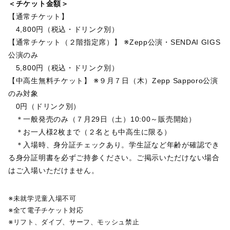
＜チケット金額＞
【通常チケット】
4,800円（税込・ドリンク別）
【通常チケット（２階指定席）】 ※Zepp公演・SENDAI GIGS
公演のみ
5,800円（税込・ドリンク別）
【中高生無料チケット】 ※９月７日（木）Zepp Sapporo公演
のみ対象
0円（ドリンク別）
＊一般発売のみ（７月29日（土）10:00～販売開始）
＊お一人様2枚まで（２名とも中高生に限る）
＊入場時、身分証チェックあり。学生証など年齢が確認でき
る身分証明書を必ずご持参ください。ご掲示いただけない場合
はご入場いただけません。
※未就学児童入場不可
※全て電子チケット対応
※リフト、ダイブ、サーフ、モッシュ禁止