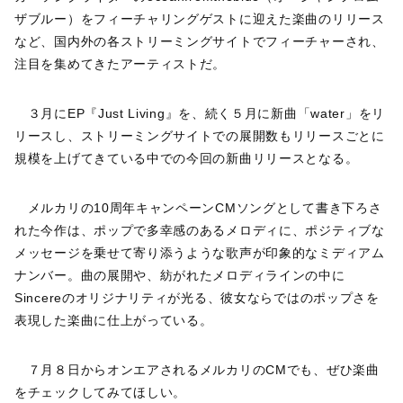
ザブルー）をフィーチャリングゲストに迎えた楽曲のリリース
など、国内外の各ストリーミングサイトでフィーチャーされ、
注目を集めてきたアーティストだ。
３月にEP『Just Living』を、続く５月に新曲「water」をリ
リースし、ストリーミングサイトでの展開数もリリースごとに
規模を上げてきている中での今回の新曲リリースとなる。
メルカリの10周年キャンペーンCMソングとして書き下ろさ
れた今作は、ポップで多幸感のあるメロディに、ポジティブな
メッセージを乗せて寄り添うような歌声が印象的なミディアム
ナンバー。曲の展開や、紡がれたメロディラインの中に
Sincereのオリジナリティが光る、彼女ならではのポップさを
表現した楽曲に仕上がっている。
７月８日からオンエアされるメルカリのCMでも、ぜひ楽曲
をチェックしてみてほしい。