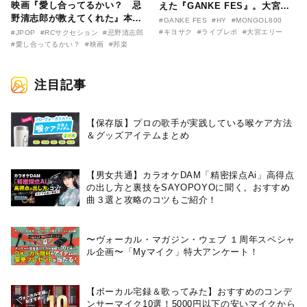
映画『愛し合ってるかい？ 忌
えた『GANKE FES』。大宮エ
野清志郎が教えてくれた』本予
リー作『アイヌの神々の崖』を
#GANKE FES
#HY
#MONGOL800
告映像とキービジュアルがつい
前に、キヨサク
#キヨサク
#ライブレポ
#大宮エリー
#JPOP
#RCサクセション
#忌野清志郎
に解禁！ キヨシロー関連商品も
（MONGOL800）がウクレレで
#愛し合ってるかい？
#映画
#邦楽
続々と発売が決定！
熱唱。
注目記事
【保存版】プロの歌手が実践している喉ケア⽅法
＆グッズアイテムまとめ
【男女共通】カラオケDAM「精密採点Ai」高得点
の出し方と裏技をSAYOPOYOに聞く。おすすめ
曲３選と攻略のコツもご紹介！
〜ヴォーカル・マガジン・ウェブ １周年スペシャ
ル企画〜「Myマイク」特大アンケート！
【ボーカル宅録＆歌ってみた】おすすめのコンデ
ンサーマイク10選！5000円以下の安いマイクから