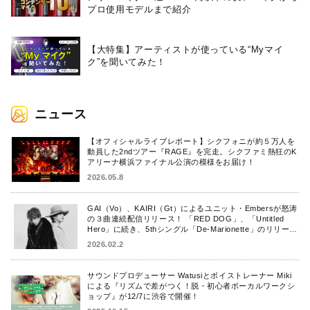
プロ使用モデルまで紹介
【大特集】アーティストが使っている“Myマイ
ク”を聞いてみた！
ニュース
【オフィシャルライブレポート】シクフォニが約５万人を
動員した2ndツアー『RAGE』を完走。シクファミ熱狂のK
アリーナ横浜ファイナル公演の模様をお届け！
2026.05.8
GAI（Vo）、KAIRI（Gt）によるユニット・Embersが怒涛
の３曲連続配信リリース！ 「RED DOG」、「Untitled
Hero」に続き、5thシングル「De-Marionette」のリリース
を発表！
2026.02.2
サウンドプロデューサー Watusiとボイストレーナー Miki
による『リズムで差がつく！脱・初心者ボーカルワークシ
ョップ』が12/7に渋谷で開催！