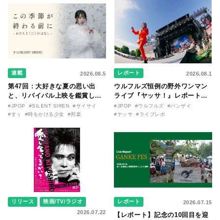
連載
レポート
2026.08.5
2026.08.1
第47回：大好きな夏の思い出
ウルフルズ恒例の野外ワンマン
と、リバイバル上映を鑑賞した
ライブ『ヤッサ！』レポート！
『時をかける少女』のおはなし
リリースから30年を迎えたアル
#JPOP
#SILENT SIREN
#サイサイ
#JPOP
#ウルフルズ
#バンザイ
〜SILENT SIREN・すぅ『この
バム『バンザイ』完全再現に、
#すぅ
#時をかける少女
#邦楽
#ヤッサ
#ライブレポ
季節が終わる前に〜わたしと〇
大阪に集まったファンが熱狂し
〇のはなし〜』
た日。
リリース
映画/TV/ラジオ
レポート
2026.07.15
2026.07.22
【レポート】記念の10回目を迎