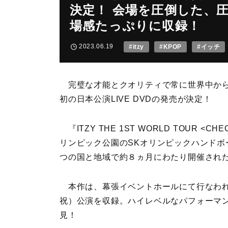
決定！ 会場を圧倒した、
場感たっぷりに収録！
2023.06.19
#itzy
#KPOP
#イッチ
完璧な才能とクオリティで常に世界中から注
初の日本公演LIVE DVDの発売が決定！
『ITZY THE 1ST WORLD TOUR <C
リンピック公園のSKオリンピックハンドボ
つの国と地域で約８ヵ月にわたり開催され
本作は、幕張イベントホールにて行なわれ
祝）公演を収録。ハイレベルなパフォーマ
見！