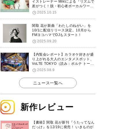
イストレーナー Mikiによる『リズムで
差がつく！脱・初心者ボーカルワーク
ショップ』が12/7に渋谷で開催！
2025.10.15
関取 花が新曲「わたしのねがい」を
10/1に配信リリース決定。10月から
FMヨコハマでDJもスタート！
2025.09.20
【内覧会レポート】カラオケ好きが盛
り上がれる大人のエンタメスポット、
VoLTE TOKYO（読み：ボルテ トーキ
ョー）が東京・品川に8/8グランドオ
2025.08.9
ープン！
ニュース一覧へ
新作レビュー
【書籍】関取 花が新刊『うたってなん
だっけ』を12/19に発売！ いきものが