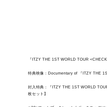
『ITZY THE 1ST WORLD TOUR <CHE
特典映像：Documentary of 『ITZY THE 1
封入特典：『ITZY THE 1ST WORLD TO
枚セット】