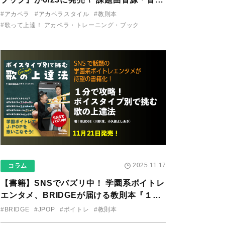
り用アプリを公開。
#アカペラ
#アカペラスタイル
#教則本
#歌って上達！ アカペラ・トレーニング・ブック
2025.11.17
コラム
【書籍】SNSでバズリ中！ 学園系ボイトレ
エンタメ、BRIDGEが届ける教則本『１分
で攻略！ ボイスタイプ別で挑む歌の上達
#BRIDGE
#JPOP
#ボイトレ
#教則本
法』が11/21に発売！