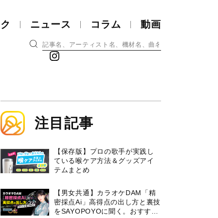
ック
ニュース
コラム
動画
注目記事
【保存版】プロの歌手が実践し
ている喉ケア⽅法＆グッズアイ
テムまとめ
【男女共通】カラオケDAM「精
密採点Ai」高得点の出し方と裏技
をSAYOPOYOに聞く。おすすめ