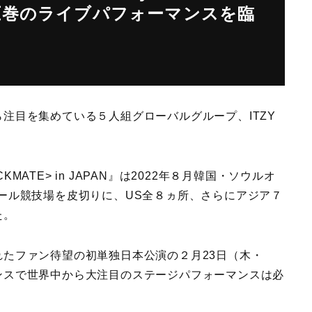
圧巻のライブパフォーマンスを臨
目を集めている５人組グローバルグループ、ITZY
HECKMATE> in JAPAN』は2022年８月韓国・ソウルオ
ール競技場を皮切りに、US全８ヵ所、さらにアジア７
た。
たファン待望の初単独日本公演の２月23日（木・
ンスで世界中から大注目のステージパフォーマンスは必