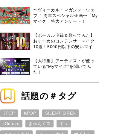
曲３選と攻略のコツもご紹介！
〜ヴォーカル・マガジン・ウェ
ブ １周年スペシャル企画〜「My
マイク」特大アンケート！
【ボーカル宅録＆歌ってみた】
おすすめのコンデンサーマイク
10選！5000円以下の安いマイク
からプロ使用モデルまで紹介
【大特集】アーティストが使っ
ている“Myマイク”を聞いてみ
た！
話題の＃タグ
JPOP
KPOP
SILENT SIREN
tOmozo
きゅんメロ
すぅ