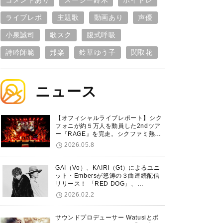
コメントあり
スージー鈴木
ボイトレ
ライブレポ
主題歌
動画あり
声優
小泉誠司
歌スク
腹式呼吸
詩吟師範
邦楽
鈴華ゆう子
関取花
ニュース
【オフィシャルライブレポート】シク
フォニが約５万人を動員した2ndツア
ー『RAGE』を完走。シクファミ熱狂
のKアリーナ横浜ファイナル公演の模
2026.05.8
様をお届け！
GAI（Vo）、KAIRI（Gt）によるユニ
ット・Embersが怒涛の３曲連続配信
リリース！ 「RED DOG」、
「Untitled Hero」に続き、5thシング
2026.02.2
ル「De-Marionette」のリリースを発
表！
サウンドプロデューサー Watusiとボ