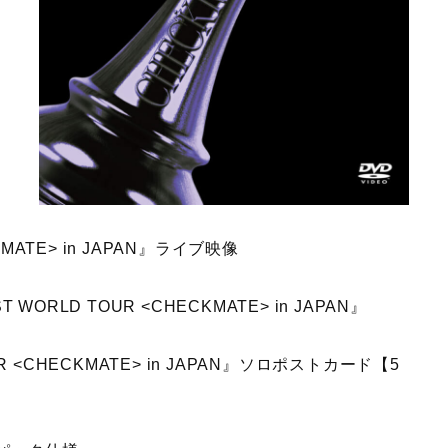
CKMATE> in JAPAN』ライブ映像
ST WORLD TOUR <CHECKMATE> in JAPAN』
UR <CHECKMATE> in JAPAN』ソロポストカード【5