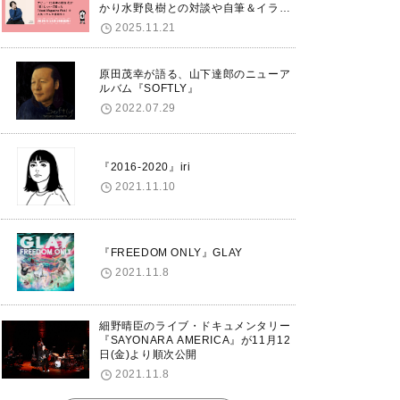
かり水野良樹との対談や自筆＆イラス
トで綴る自分史も掲載。さらに自身の
2025.11.21
誕生日12/18に渋谷で出版記念イベン
トを開催！
原田茂幸が語る、山下達郎のニューア
ルバム『SOFTLY』
2022.07.29
『2016-2020』iri
2021.11.10
『FREEDOM ONLY』GLAY
2021.11.8
細野晴臣のライブ・ドキュメンタリー
『SAYONARA AMERICA』が11月12
日(金)より順次公開
2021.11.8