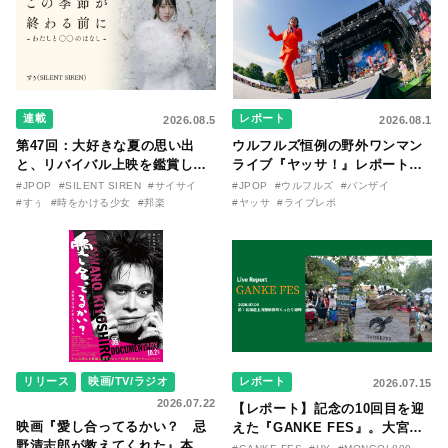
連載
レポート
2026.08.5
2026.08.1
第47回：大好きな夏の思い出
ウルフルズ恒例の野外ワンマン
と、リバイバル上映を鑑賞した
ライブ『ヤッサ！』レポート！
『時をかける少女』のおはなし
リリースから30年を迎えたアル
#JPOP
#SILENT SIREN
#サイサイ
#JPOP
#ウルフルズ
#バンザイ
〜SILENT SIREN・すぅ『この
バム『バンザイ』完全再現に、
#すぅ
#時をかける少女
#邦楽
#ヤッサ
#ライブレポ
季節が終わる前に〜わたしと〇
大阪に集まったファンが熱狂し
〇のはなし〜』
た日。
リリース
映画/TV/ラジオ
レポート
2026.07.15
2026.07.22
【レポート】記念の10回目を迎
映画『愛し合ってるかい？ 忌
えた『GANKE FES』。大宮エ
野清志郎が教えてくれた』本予
リー作『アイヌの神々の崖』を