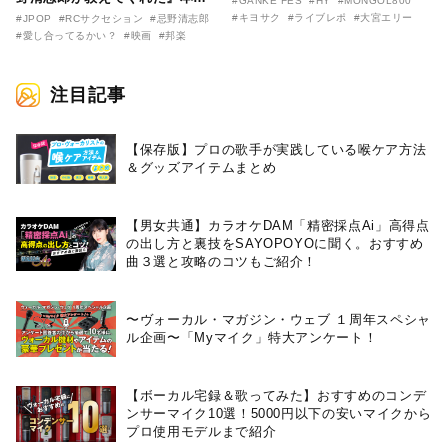
#GANKE FES
#HY
#MONGOL800
告映像とキービジュアルがつい
前に、キヨサク
#キヨサク
#ライブレポ
#大宮エリー
#JPOP
#RCサクセション
#忌野清志郎
に解禁！ キヨシロー関連商品も
（MONGOL800）がウクレレで
#愛し合ってるかい？
#映画
#邦楽
続々と発売が決定！
熱唱。
注目記事
【保存版】プロの歌手が実践している喉ケア⽅法
＆グッズアイテムまとめ
【男女共通】カラオケDAM「精密採点Ai」高得点
の出し方と裏技をSAYOPOYOに聞く。おすすめ
曲３選と攻略のコツもご紹介！
〜ヴォーカル・マガジン・ウェブ １周年スペシャ
ル企画〜「Myマイク」特大アンケート！
【ボーカル宅録＆歌ってみた】おすすめのコンデ
ンサーマイク10選！5000円以下の安いマイクから
プロ使用モデルまで紹介