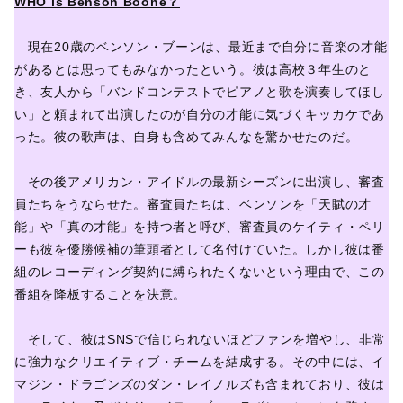
WHO is Benson Boone？
現在20歳のベンソン・ブーンは、最近まで自分に音楽の才能
があるとは思ってもみなかったという。彼は高校３年生のと
き、友人から「バンドコンテストでピアノと歌を演奏してほし
い」と頼まれて出演したのが自分の才能に気づくキッカケであ
った。彼の歌声は、自身も含めてみんなを驚かせたのだ。
その後アメリカン・アイドルの最新シーズンに出演し、審査
員たちをうならせた。審査員たちは、ベンソンを「天賦の才
能」や「真の才能」を持つ者と呼び、審査員のケイティ・ペリ
ーも彼を優勝候補の筆頭者として名付けていた。しかし彼は番
組のレコーディング契約に縛られたくないという理由で、この
番組を降板することを決意。
そして、彼はSNSで信じられないほどファンを増やし、非常
に強力なクリエイティブ・チームを結成する。その中には、イ
マジン・ドラゴンズのダン・レイノルズも含まれており、彼は