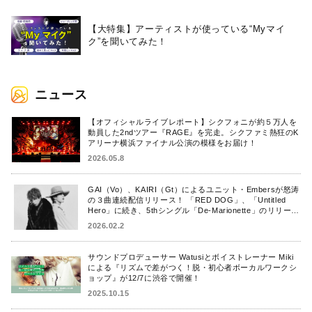
【大特集】アーティストが使っている“Myマイ
ク”を聞いてみた！
ニュース
【オフィシャルライブレポート】シクフォニが約５万人を
動員した2ndツアー『RAGE』を完走。シクファミ熱狂のK
アリーナ横浜ファイナル公演の模様をお届け！
2026.05.8
GAI（Vo）、KAIRI（Gt）によるユニット・Embersが怒涛
の３曲連続配信リリース！ 「RED DOG」、「Untitled
Hero」に続き、5thシングル「De-Marionette」のリリース
を発表！
2026.02.2
サウンドプロデューサー Watusiとボイストレーナー Miki
による『リズムで差がつく！脱・初心者ボーカルワークシ
ョップ』が12/7に渋谷で開催！
2025.10.15