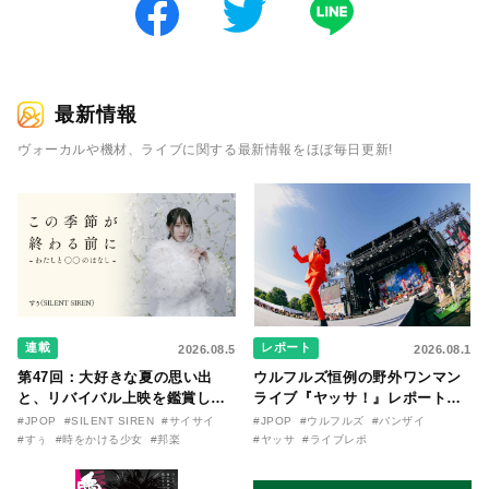
最新情報
ヴォーカルや機材、ライブに関する最新情報をほぼ毎日更新!
連載
レポート
2026.08.5
2026.08.1
第47回：大好きな夏の思い出
ウルフルズ恒例の野外ワンマン
と、リバイバル上映を鑑賞した
ライブ『ヤッサ！』レポート！
『時をかける少女』のおはなし
リリースから30年を迎えたアル
#JPOP
#SILENT SIREN
#サイサイ
#JPOP
#ウルフルズ
#バンザイ
〜SILENT SIREN・すぅ『この
バム『バンザイ』完全再現に、
#すぅ
#時をかける少女
#邦楽
#ヤッサ
#ライブレポ
季節が終わる前に〜わたしと〇
大阪に集まったファンが熱狂し
〇のはなし〜』
た日。