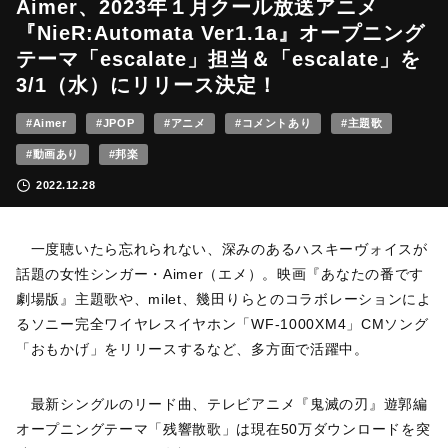
Aimer、2023年１月クール放送アニメ
『NieR:Automata Ver1.1a』オープニング
テーマ「escalate」担当＆「escalate」を
3/1（水）にリリース決定！
#Aimer
#JPOP
#アニメ
#コメントあり
#主題歌
#動画あり
#邦楽
2022.12.28
一度聴いたら忘れられない、深みのあるハスキーヴォイスが
話題の女性シンガー・Aimer（エメ）。映画『あなたの番です
劇場版』主題歌や、milet、幾田りらとのコラボレーションによ
るソニー完全ワイヤレスイヤホン「WF-1000XM4」CMソング
「おもかげ」をリリースするなど、多方面で活躍中。
最新シングルのリード曲、テレビアニメ『鬼滅の刃』遊郭編
オープニングテーマ「残響散歌」は現在50万ダウンロードを突