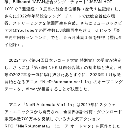
破。Billboard JAPAN総合ソング・チャート“JAPAN HOT
100”で７週連続・９度目の総合首位獲得（歴代１位記録）し、
さらに2022年年間総合ソング・チャートでは総合首位を獲
得、ストリーミング２億回再生を突破。さらにミュージックビ
デオはYouTubeでの再生数1.3億回再生を超え、d ヒッツ「楽
曲再生回数ランキング」でも、５ヵ月連続１位を獲得（歴代タ
イ記録）。
2022年の《第64回日本レコード大賞 特別賞》の受賞が決定
し、さらには『第73回 NHK 紅白歌合戦』の初出場も決定。激
動の2022年を一気に駆け抜けたあとすぐに、2023年１月放送
開始となるアニメ『NieR:Automata Ver1.1a』のオープニング
テーマを、Aimerが担当することが決定した。
アニメ『NieR:Automata Ver1.1a』は2017年にスクウェ
ア・エニックスから発売され、全世界累計出荷・ダウンロード
販売本数700万本を突破している大人気アクション
RPG『NieR:Automata』（ニーア オートマタ）を原作とした