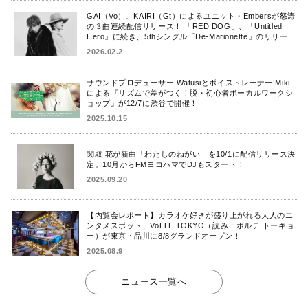
GAI（Vo）、KAIRI（Gt）によるユニット・Embersが怒涛
の３曲連続配信リリース！ 「RED DOG」、「Untitled
Hero」に続き、5thシングル「De-Marionette」のリリース
を発表！
2026.02.2
サウンドプロデューサー Watusiとボイストレーナー Miki
による『リズムで差がつく！脱・初心者ボーカルワークシ
ョップ』が12/7に渋谷で開催！
2025.10.15
関取 花が新曲「わたしのねがい」を10/1に配信リリース決
定。10月からFMヨコハマでDJもスタート！
2025.09.20
【内覧会レポート】カラオケ好きが盛り上がれる大人のエ
ンタメスポット、VoLTE TOKYO（読み：ボルテ トーキョ
ー）が東京・品川に8/8グランドオープン！
2025.08.9
ニュース一覧へ