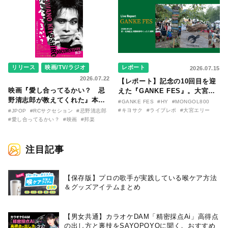
リリース
映画/TV/ラジオ
レポート
2026.07.15
2026.07.22
【レポート】記念の10回目を迎
映画『愛し合ってるかい？ 忌
えた『GANKE FES』。大宮エ
野清志郎が教えてくれた』本予
リー作『アイヌの神々の崖』を
#GANKE FES
#HY
#MONGOL800
告映像とキービジュアルがつい
前に、キヨサク
#キヨサク
#ライブレポ
#大宮エリー
#JPOP
#RCサクセション
#忌野清志郎
に解禁！ キヨシロー関連商品も
（MONGOL800）がウクレレで
#愛し合ってるかい？
#映画
#邦楽
続々と発売が決定！
熱唱。
注目記事
【保存版】プロの歌手が実践している喉ケア⽅法
＆グッズアイテムまとめ
【男女共通】カラオケDAM「精密採点Ai」高得点
の出し方と裏技をSAYOPOYOに聞く。おすすめ