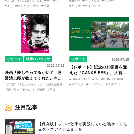
『時をかける少女』のおはなし
リリースから30年を迎えたアル
#JPOP
#SILENT SIREN
#サイサイ
#JPOP
#ウルフルズ
#バンザイ
〜SILENT SIREN・すぅ『この
バム『バンザイ』完全再現に、
#すぅ
#時をかける少女
#邦楽
#ヤッサ
#ライブレポ
季節が終わる前に〜わたしと〇
大阪に集まったファンが熱狂し
〇のはなし〜』
た日。
リリース
映画/TV/ラジオ
レポート
2026.07.15
2026.07.22
【レポート】記念の10回目を迎
映画『愛し合ってるかい？ 忌
えた『GANKE FES』。大宮エ
野清志郎が教えてくれた』本予
リー作『アイヌの神々の崖』を
#GANKE FES
#HY
#MONGOL800
告映像とキービジュアルがつい
前に、キヨサク
#キヨサク
#ライブレポ
#大宮エリー
#JPOP
#RCサクセション
#忌野清志郎
に解禁！ キヨシロー関連商品も
（MONGOL800）がウクレレで
#愛し合ってるかい？
#映画
#邦楽
続々と発売が決定！
熱唱。
注目記事
【保存版】プロの歌手が実践している喉ケア⽅法
＆グッズアイテムまとめ