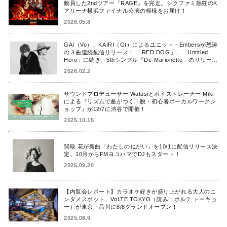
動員した2ndツアー『RAGE』を完走。シクファミ熱狂のK
アリーナ横浜ファイナル公演の模様をお届け！
2026.05.8
GAI（Vo）、KAIRI（Gt）によるユニット・Embersが怒涛
の３曲連続配信リリース！ 「RED DOG」、「Untitled
Hero」に続き、5thシングル「De-Marionette」のリリース
を発表！
2026.02.2
サウンドプロデューサー Watusiとボイストレーナー Miki
による『リズムで差がつく！脱・初心者ボーカルワークシ
ョップ』が12/7に渋谷で開催！
2025.10.15
関取 花が新曲「わたしのねがい」を10/1に配信リリース決
定。10月からFMヨコハマでDJもスタート！
2025.09.20
【内覧会レポート】カラオケ好きが盛り上がれる大人のエ
ンタメスポット、VoLTE TOKYO（読み：ボルテ トーキョ
ー）が東京・品川に8/8グランドオープン！
2025.08.9