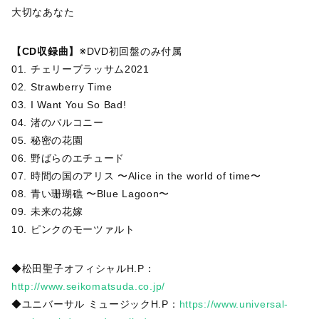
大切なあなた
【CD収録曲】
※DVD初回盤のみ付属
01. チェリーブラッサム2021
02. Strawberry Time
03. I Want You So Bad!
04. 渚のバルコニー
05. 秘密の花園
06. 野ばらのエチュード
07. 時間の国のアリス 〜Alice in the world of time〜
08. 青い珊瑚礁 〜Blue Lagoon〜
09. 未来の花嫁
10. ピンクのモーツァルト
◆松田聖子オフィシャルH.P：
http://www.seikomatsuda.co.jp/
◆ユニバーサル ミュージックH.P：
https://www.universal-