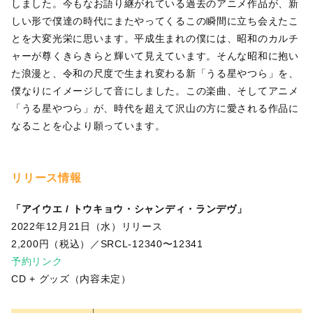
しました。今もなお語り継がれている過去のアニメ作品が、新
しい形で僕達の時代にまたやってくるこの瞬間に立ち会えたこ
とを大変光栄に思います。平成生まれの僕には、昭和のカルチ
ャーが尊くきらきらと輝いて見えています。そんな昭和に抱い
た浪漫と、令和の尺度で生まれ変わる新「うる星やつら」を、
僕なりにイメージして音にしました。この楽曲、そしてアニメ
「うる星やつら」が、時代を超えて沢山の方に愛される作品に
なることを心より願っています。
リリース情報
「アイウエ / トウキョウ・シャンディ・ランデヴ」
2022年12月21日（水）リリース
2,200円（税込）／SRCL-12340〜12341
予約リンク
CD + グッズ（内容未定）