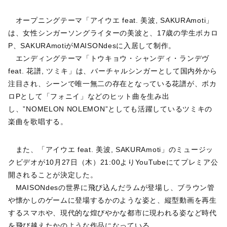
オープニングテーマ「アイウエ feat. 美波, SAKURAmoti」
は、女性シンガーソングライターの美波と、17歳の学生ボカロ
P、SAKURAmotiがMAISONdesに入居して制作。
エンディングテーマ「トウキョウ・シャンディ・ランデヴ
feat. 花譜, ツミキ」は、バーチャルシンガーとして国内外から
注目され、シーンで唯一無二の存在となっている花譜が、ボカ
ロPとして「フォニイ」などのヒット曲を生み出
し、”NOMELON NOLEMON”としても活躍しているツミキの
楽曲を歌唱する。
また、「アイウエ feat. 美波, SAKURAmoti」のミュージッ
クビデオが10月27日（木）21:00よりYouTubeにてプレミア公
開されることが決定した。
MAISONdesの世界に飛び込んだラムが登場し、ブラウン管
や懐かしのゲームに登場するかのような姿と、縦型動画を再生
するスマホや、現代的な煌びやかな都市に現われる姿など時代
を飛び越えたかのような作品になっている。