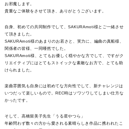
お邪魔します。
貴重なご体験をさせて頂き、ありがとうございます。
自身、初めての共同制作でして、SAKURAmoti様とご一緒させ
て頂きました。
SAKURAmoti様のあまりのお若さと、実力に、編曲の真船様、
関係者の皆様、一同唖然でした。
SAKURAmoti様、とてもお優しく穏やかな方でして、ですがク
リエイティブにはとてもストイックな素敵なお方で、とても助
けられました。
楽曲雰囲気も自身には初めてな方向性でして、新チャレンジは
いつだって楽しいもので。REC時はソワソワしてしまい仕方な
かったです。
そして、高橋留美子先生「うる星やつら」
年齢問わず数々の方から愛される素晴らしき作品に携われたこ