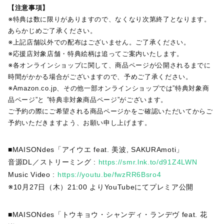
【注意事項】
※特典は数に限りがありますので、なくなり次第終了となります。
あらかじめご了承ください。
※上記店舗以外での配布はございません。ご了承ください。
※応援店対象店舗・特典絵柄は追ってご案内いたします。
※各オンラインショップに関して、商品ページが公開されるまでに
時間がかかる場合がございますので、予めご了承ください。
※Amazon.co.jp、その他一部オンラインショップでは”特典対象商
品ページ”と ”特典非対象商品ページ”がございます。
ご予約の際にご希望される商品ページかをご確認いただいてからご
予約いただきますよう、お願い申し上げます。
■MAISONdes「アイウエ feat. 美波, SAKURAmoti」
音源DL／ストリーミング :
https://smr.lnk.to/d91Z4LWN
Music Video :
https://youtu.be/fwzRR6Bsro4
※10月27日（木）21:00 よりYouTubeにてプレミア公開
■MAISONdes「トウキョウ・シャンディ・ランデヴ feat. 花