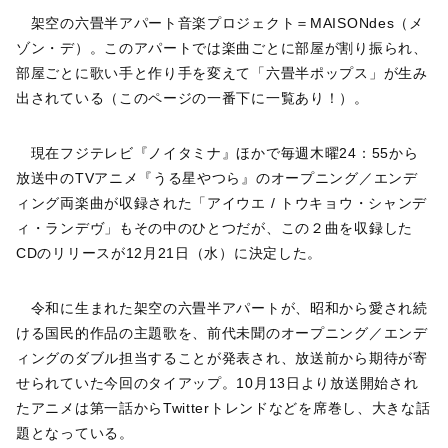
架空の六畳半アパート音楽プロジェクト＝MAISONdes（メ
ゾン・デ）。このアパートでは楽曲ごとに部屋が割り振られ、
部屋ごとに歌い手と作り手を変えて「六畳半ポップス」が生み
出されている（このページの一番下に一覧あり！）。
現在フジテレビ『ノイタミナ』ほかで毎週木曜24：55から
放送中のTVアニメ『うる星やつら』のオープニング／エンデ
ィング両楽曲が収録された「アイウエ / トウキョウ・シャンデ
ィ・ランデヴ」もその中のひとつだが、この２曲を収録した
CDのリリースが12月21日（水）に決定した。
令和に生まれた架空の六畳半アパートが、昭和から愛され続
ける国民的作品の主題歌を、前代未聞のオープニング／エンデ
ィングのダブル担当することが発表され、放送前から期待が寄
せられていた今回のタイアップ。10月13日より放送開始され
たアニメは第一話からTwitterトレンドなどを席巻し、大きな話
題となっている。