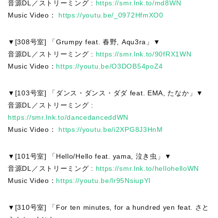
音源DL／ストリーミング :
https://smr.lnk.to/md8WN
Music Video：
https://youtu.be/_0972HfmXO0
▼[308号室] 「Grumpy feat. 春野, Aqu3ra」▼
音源DL／ストリーミング :
https://smr.lnk.to/90fRX1WN
Music Video：
https://youtu.be/O3DOB54poZ4
▼[103号室] 「ダンス・ダンス・ダダ feat. EMA, たなか」▼
音源DL／ストリーミング :
https://smr.lnk.to/dancedanceddWN
Music Video：
https://youtu.be/i2XPG8J3HnM
▼[101号室] 「Hello/Hello feat. yama, 泣き虫」▼
音源DL／ストリーミング :
https://smr.lnk.to/hellohelloWN
Music Video：
https://youtu.be/lr95NsiupYI
▼[310号室] 「For ten minutes, for a hundred yen feat. さと