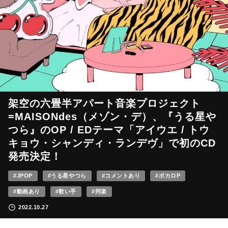
架空の六畳半アパート音楽プロジェクト
=MAISONdes（メゾン・デ）、『うる星や
つら』のOP / EDテーマ「アイウエ / トウ
キョウ・シャンディ・ランデヴ」で初のCD
発売決定！
#JPOP
#うる星やつら
#コメントあり
#ボカロP
#動画あり
#歌い手
#邦楽
2022.10.27