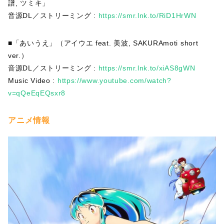
譜, ツミキ」
音源DL／ストリーミング :
https://smr.lnk.to/RiD1HrWN
■「あいうえ」（アイウエ feat. 美波, SAKURAmoti short
ver.）
音源DL／ストリーミング :
https://smr.lnk.to/xiAS8gWN
Music Video :
https://www.youtube.com/watch?
v=qQeEqEQsxr8
アニメ情報