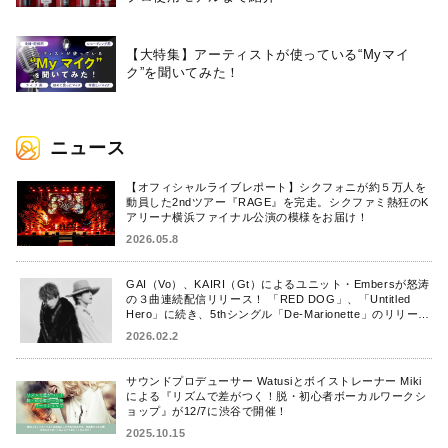
【大特集】アーティストが使っている“Myマイ
ク”を聞いてみた！
ニュース
【オフィシャルライブレポート】シクフォニが約５万人を
動員した2ndツアー『RAGE』を完走。シクファミ熱狂のK
アリーナ横浜ファイナル公演の模様をお届け！
2026.05.8
GAI（Vo）、KAIRI（Gt）によるユニット・Embersが怒涛
の３曲連続配信リリース！ 「RED DOG」、「Untitled
Hero」に続き、5thシングル「De-Marionette」のリリース
を発表！
2026.02.2
サウンドプロデューサー Watusiとボイストレーナー Miki
による『リズムで差がつく！脱・初心者ボーカルワークシ
ョップ』が12/7に渋谷で開催！
2025.10.15