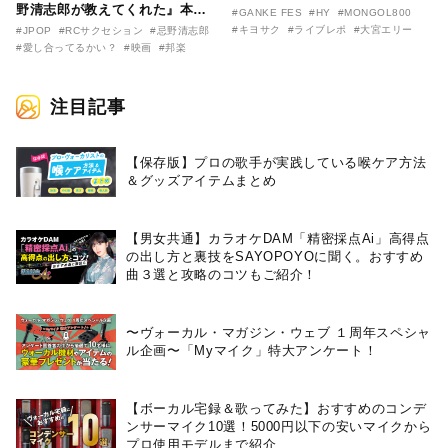
野清志郎が教えてくれた』本予
リー作『アイヌの神々の崖』を
#GANKE FES
#HY
#MONGOL800
告映像とキービジュアルがつい
前に、キヨサク
#キヨサク
#ライブレポ
#大宮エリー
#JPOP
#RCサクセション
#忌野清志郎
に解禁！ キヨシロー関連商品も
（MONGOL800）がウクレレで
#愛し合ってるかい？
#映画
#邦楽
続々と発売が決定！
熱唱。
注目記事
【保存版】プロの歌手が実践している喉ケア⽅法
＆グッズアイテムまとめ
【男女共通】カラオケDAM「精密採点Ai」高得点
の出し方と裏技をSAYOPOYOに聞く。おすすめ
曲３選と攻略のコツもご紹介！
〜ヴォーカル・マガジン・ウェブ １周年スペシャ
ル企画〜「Myマイク」特大アンケート！
【ボーカル宅録＆歌ってみた】おすすめのコンデ
ンサーマイク10選！5000円以下の安いマイクから
プロ使用モデルまで紹介