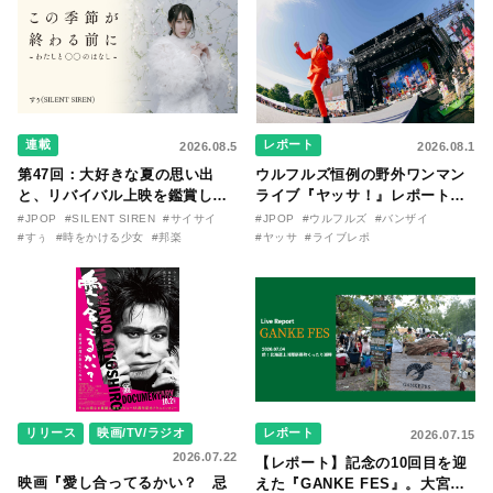
連載
レポート
2026.08.5
2026.08.1
第47回：大好きな夏の思い出
ウルフルズ恒例の野外ワンマン
と、リバイバル上映を鑑賞した
ライブ『ヤッサ！』レポート！
『時をかける少女』のおはなし
リリースから30年を迎えたアル
#JPOP
#SILENT SIREN
#サイサイ
#JPOP
#ウルフルズ
#バンザイ
〜SILENT SIREN・すぅ『この
バム『バンザイ』完全再現に、
#すぅ
#時をかける少女
#邦楽
#ヤッサ
#ライブレポ
季節が終わる前に〜わたしと〇
大阪に集まったファンが熱狂し
〇のはなし〜』
た日。
リリース
映画/TV/ラジオ
レポート
2026.07.15
2026.07.22
【レポート】記念の10回目を迎
映画『愛し合ってるかい？ 忌
えた『GANKE FES』。大宮エ