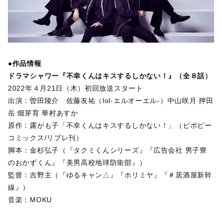
●作品情報
ドラマシャワー『不幸くんはキスするしかない！』（全８話）
2022年４月21日（木）初回放送スタート
出演：曽田陵介 佐藤友祐（lol-エルオーエル-）中山咲月 押田
岳 畑芽育 華村あすか
原作：露がも子「不幸くんはキスするしかない！」（ビボピー
コミックス/リブレ刊）
脚本：金杉弘子（『タクミくんシリーズ』『広告会社 男子寮
のおかずくん』『美男高校地球防衛部』）
監督：吉野主（『ゆるキャン△』『ホリミヤ』『＃居酒屋新幹
線』）
音楽：MOKU