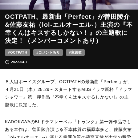
OCTPATH、最新曲「Perfect」が曽田陵介
&佐藤友祐（lol-エルオーエル-）主演の『不
幸くんはキスするしかない！』の主題歌に
決定！（メンバーコメントあり）
#OCTPATH
#コメントあり
#主題歌
2022.04.1
８人組ボーイズグループ、OCTPATHの最新曲「Perfect」が、
４月21日（木）25:29～スタートするMBSドラマ新枠『ドラマ
シャワー』第一弾作品『不幸くんはキスするしかない!』の主
題歌に決定した。
KADOKAWAのBLドラマレーベル『トゥンク』第一弾作品でも
ある本作は、曽田陵介演じる不幸体質の福原幸多と、佐藤友祐
（lol-エルオーエル-）演じる幸運体質の篠宮直哉が大学の新学