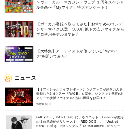
〜ヴォーカル・マガジン・ウェブ １周年スペシャ
ル企画〜「Myマイク」特大アンケート！
【ボーカル宅録＆歌ってみた】おすすめのコンデ
ンサーマイク10選！5000円以下の安いマイクから
プロ使用モデルまで紹介
【大特集】アーティストが使っている“Myマイ
ク”を聞いてみた！
ニュース
【オフィシャルライブレポート】シクフォニが約５万人を
動員した2ndツアー『RAGE』を完走。シクファミ熱狂のK
アリーナ横浜ファイナル公演の模様をお届け！
2026.05.8
GAI（Vo）、KAIRI（Gt）によるユニット・Embersが怒涛
の３曲連続配信リリース！ 「RED DOG」、「Untitled
Hero」に続き、5thシングル「De-Marionette」のリリース