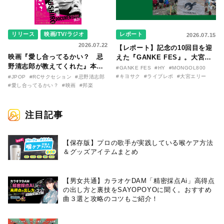
リリース
映画/TV/ラジオ
レポート
2026.07.15
2026.07.22
【レポート】記念の10回目を迎
映画『愛し合ってるかい？ 忌
えた『GANKE FES』。大宮エ
野清志郎が教えてくれた』本予
リー作『アイヌの神々の崖』を
#GANKE FES
#HY
#MONGOL800
告映像とキービジュアルがつい
前に、キヨサク
#キヨサク
#ライブレポ
#大宮エリー
#JPOP
#RCサクセション
#忌野清志郎
に解禁！ キヨシロー関連商品も
（MONGOL800）がウクレレで
#愛し合ってるかい？
#映画
#邦楽
続々と発売が決定！
熱唱。
注目記事
【保存版】プロの歌手が実践している喉ケア⽅法
＆グッズアイテムまとめ
【男女共通】カラオケDAM「精密採点Ai」高得点
の出し方と裏技をSAYOPOYOに聞く。おすすめ
曲３選と攻略のコツもご紹介！