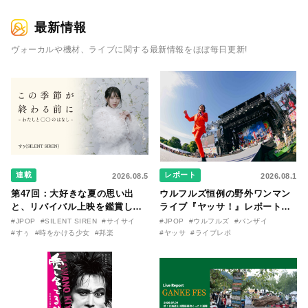
最新情報
ヴォーカルや機材、ライブに関する最新情報をほぼ毎日更新!
連載
レポート
2026.08.5
2026.08.1
第47回：大好きな夏の思い出
ウルフルズ恒例の野外ワンマン
と、リバイバル上映を鑑賞した
ライブ『ヤッサ！』レポート！
『時をかける少女』のおはなし
リリースから30年を迎えたアル
#JPOP
#SILENT SIREN
#サイサイ
#JPOP
#ウルフルズ
#バンザイ
〜SILENT SIREN・すぅ『この
バム『バンザイ』完全再現に、
#すぅ
#時をかける少女
#邦楽
#ヤッサ
#ライブレポ
季節が終わる前に〜わたしと〇
大阪に集まったファンが熱狂し
〇のはなし〜』
た日。