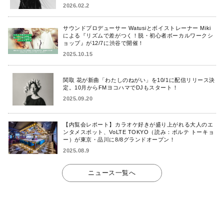
を発表！
2026.02.2
サウンドプロデューサー Watusiとボイストレーナー Miki
による『リズムで差がつく！脱・初心者ボーカルワークシ
ョップ』が12/7に渋谷で開催！
2025.10.15
関取 花が新曲「わたしのねがい」を10/1に配信リリース決
定。10月からFMヨコハマでDJもスタート！
2025.09.20
【内覧会レポート】カラオケ好きが盛り上がれる大人のエ
ンタメスポット、VoLTE TOKYO（読み：ボルテ トーキョ
ー）が東京・品川に8/8グランドオープン！
2025.08.9
ニュース一覧へ