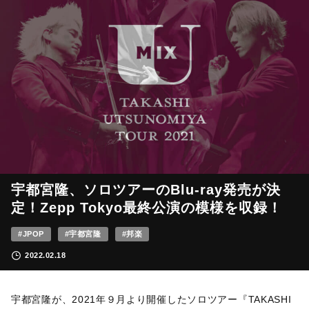
宇都宮隆、ソロツアーのBlu-ray発売が決
定！Zepp Tokyo最終公演の模様を収録！
#JPOP
#宇都宮隆
#邦楽
2022.02.18
宇都宮隆が、2021年９月より開催したソロツアー『TAKASHI