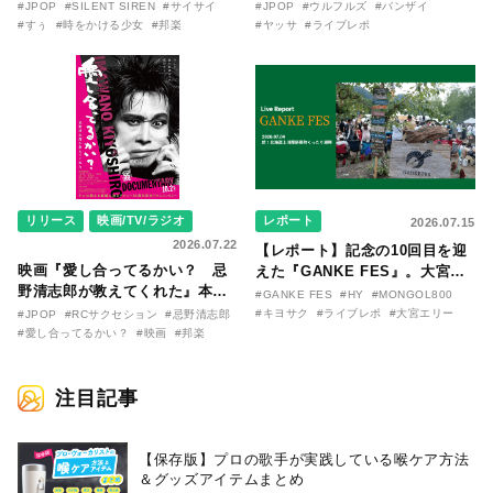
『時をかける少女』のおはなし
リリースから30年を迎えたアル
#JPOP
#SILENT SIREN
#サイサイ
#JPOP
#ウルフルズ
#バンザイ
〜SILENT SIREN・すぅ『この
バム『バンザイ』完全再現に、
#すぅ
#時をかける少女
#邦楽
#ヤッサ
#ライブレポ
季節が終わる前に〜わたしと〇
大阪に集まったファンが熱狂し
〇のはなし〜』
た日。
リリース
映画/TV/ラジオ
レポート
2026.07.15
2026.07.22
【レポート】記念の10回目を迎
映画『愛し合ってるかい？ 忌
えた『GANKE FES』。大宮エ
野清志郎が教えてくれた』本予
リー作『アイヌの神々の崖』を
#GANKE FES
#HY
#MONGOL800
告映像とキービジュアルがつい
前に、キヨサク
#キヨサク
#ライブレポ
#大宮エリー
#JPOP
#RCサクセション
#忌野清志郎
に解禁！ キヨシロー関連商品も
（MONGOL800）がウクレレで
#愛し合ってるかい？
#映画
#邦楽
続々と発売が決定！
熱唱。
注目記事
【保存版】プロの歌手が実践している喉ケア⽅法
＆グッズアイテムまとめ