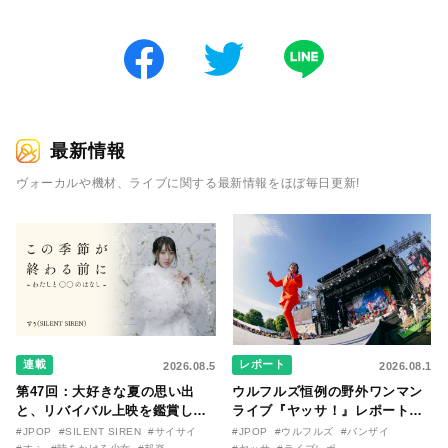
最新情報
ヴォーカルや機材、ライブに関する最新情報をほぼ毎日更新!
連載
レポート
2026.08.5
2026.08.1
第47回：大好きな夏の思い出
ウルフルズ恒例の野外ワンマン
と、リバイバル上映を鑑賞した
ライブ『ヤッサ！』レポート！
『時をかける少女』のおはなし
リリースから30年を迎えたアル
#JPOP
#SILENT SIREN
#サイサイ
#JPOP
#ウルフルズ
#バンザイ