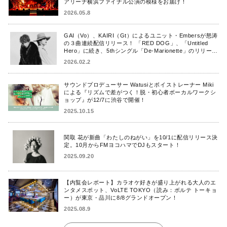
アリーナ横浜ファイナル公演の模様をお届け！
2026.05.8
GAI（Vo）、KAIRI（Gt）によるユニット・Embersが怒涛
の３曲連続配信リリース！ 「RED DOG」、「Untitled
Hero」に続き、5thシングル「De-Marionette」のリリース
を発表！
2026.02.2
サウンドプロデューサー Watusiとボイストレーナー Miki
による『リズムで差がつく！脱・初心者ボーカルワークシ
ョップ』が12/7に渋谷で開催！
2025.10.15
関取 花が新曲「わたしのねがい」を10/1に配信リリース決
定。10月からFMヨコハマでDJもスタート！
2025.09.20
【内覧会レポート】カラオケ好きが盛り上がれる大人のエ
ンタメスポット、VoLTE TOKYO（読み：ボルテ トーキョ
ー）が東京・品川に8/8グランドオープン！
2025.08.9