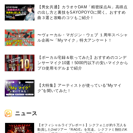
【男女共通】カラオケDAM「精密採点Ai」高得点
の出し方と裏技をSAYOPOYOに聞く。おすすめ
曲３選と攻略のコツもご紹介！
〜ヴォーカル・マガジン・ウェブ １周年スペシャ
ル企画〜「Myマイク」特大アンケート！
【ボーカル宅録＆歌ってみた】おすすめのコンデ
ンサーマイク10選！5000円以下の安いマイクから
プロ使用モデルまで紹介
【大特集】アーティストが使っている“Myマイ
ク”を聞いてみた！
ニュース
【オフィシャルライブレポート】シクフォニが約５万人を
動員した2ndツアー『RAGE』を完走。シクファミ熱狂のK