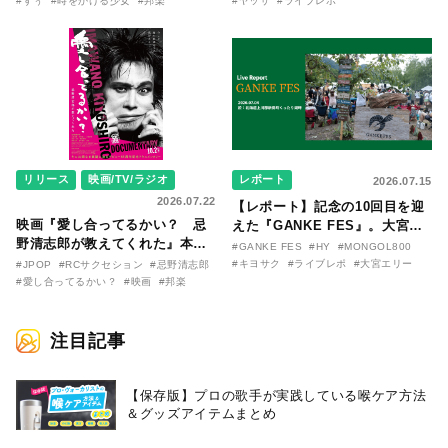
〜SILENT SIREN・すぅ『この
バム『バンザイ』完全再現に、
#すぅ
#時をかける少女
#邦楽
#ヤッサ
#ライブレポ
季節が終わる前に〜わたしと〇
大阪に集まったファンが熱狂し
〇のはなし〜』
た日。
リリース
映画/TV/ラジオ
レポート
2026.07.15
2026.07.22
【レポート】記念の10回目を迎
映画『愛し合ってるかい？ 忌
えた『GANKE FES』。大宮エ
野清志郎が教えてくれた』本予
リー作『アイヌの神々の崖』を
#GANKE FES
#HY
#MONGOL800
告映像とキービジュアルがつい
前に、キヨサク
#キヨサク
#ライブレポ
#大宮エリー
#JPOP
#RCサクセション
#忌野清志郎
に解禁！ キヨシロー関連商品も
（MONGOL800）がウクレレで
#愛し合ってるかい？
#映画
#邦楽
続々と発売が決定！
熱唱。
注目記事
【保存版】プロの歌手が実践している喉ケア⽅法
＆グッズアイテムまとめ