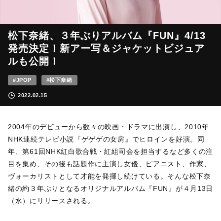
松下奈緒、３年ぶりアルバム『FUN』4/13
発売決定！新アー写＆ジャケットビジュア
ルも公開！
#JPOP
#松下奈緒
2022.02.15
2004年のデビューから数々の映画・ドラマに出演し、2010年
NHK連続テレビ小説『ゲゲゲの女房』でヒロインを好演。同
年、第61回NHK紅白歌合戦・紅組司会を担当するなど多くの注
目を集め、その後も話題作に主演し女優、ピアニスト、作家、
ヴォーカリストとして才能を発揮し続けている。そんな松下奈
緒の約３年ぶりとなるオリジナルアルバム『FUN』が４月13日
（水）にリリースされる。