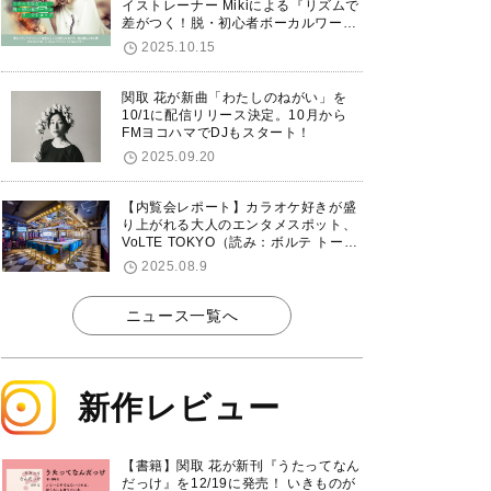
イストレーナー Mikiによる『リズムで
差がつく！脱・初心者ボーカルワーク
ショップ』が12/7に渋谷で開催！
2025.10.15
関取 花が新曲「わたしのねがい」を
10/1に配信リリース決定。10月から
FMヨコハマでDJもスタート！
2025.09.20
【内覧会レポート】カラオケ好きが盛
り上がれる大人のエンタメスポット、
VoLTE TOKYO（読み：ボルテ トーキ
ョー）が東京・品川に8/8グランドオ
2025.08.9
ープン！
ニュース一覧へ
新作レビュー
【書籍】関取 花が新刊『うたってなん
だっけ』を12/19に発売！ いきものが