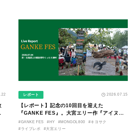
.22
2026.07.15
レポート
教
【レポート】記念の10回目を迎えた
が
『GANKE FES』。大宮エリー作『アイヌの
発
神々の崖』を前に、キヨサク
#GANKE FES
#HY
#MONGOL800
#キヨサク
（MONGOL800）がウクレレで熱唱。
#ライブレポ
#大宮エリー