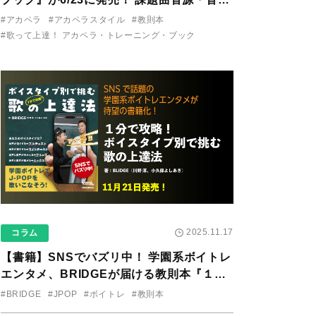
り用アプリを公開。
#アカペラ
#アカペラスタイル
#教則本
#歌って上達！ アカペラ・トレーニング・ブック
2025.11.17
コラム
【書籍】SNSでバズリ中！ 学園系ボイトレ
エンタメ、BRIDGEが届ける教則本『１分
で攻略！ ボイスタイプ別で挑む歌の上達
#BRIDGE
#JPOP
#ボイトレ
#教則本
法』が11/21に発売！