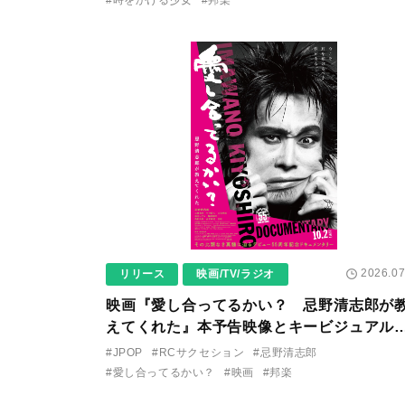
2026.07
リリース
映画/TV/ラジオ
映画『愛し合ってるかい？ 忌野清志郎が
えてくれた』本予告映像とキービジュアル
ついに解禁！ キヨシロー関連商品も続々と
#JPOP
#RCサクセション
#忌野清志郎
売が決定！
#愛し合ってるかい？
#映画
#邦楽