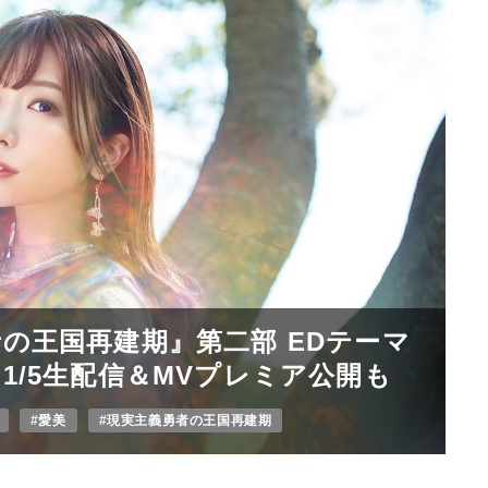
の王国再建期』第二部 EDテーマ
1/5生配信＆MVプレミア公開も
#愛美
#現実主義勇者の王国再建期