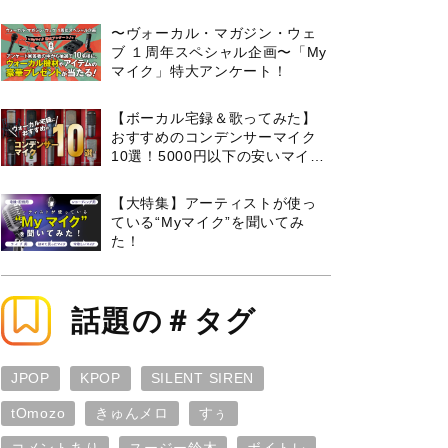
曲３選と攻略のコツもご紹介！
〜ヴォーカル・マガジン・ウェ
ブ １周年スペシャル企画〜「My
マイク」特大アンケート！
【ボーカル宅録＆歌ってみた】
おすすめのコンデンサーマイク
10選！5000円以下の安いマイク
からプロ使用モデルまで紹介
【大特集】アーティストが使っ
ている“Myマイク”を聞いてみ
た！
話題の＃タグ
JPOP
KPOP
SILENT SIREN
tOmozo
きゅんメロ
すぅ