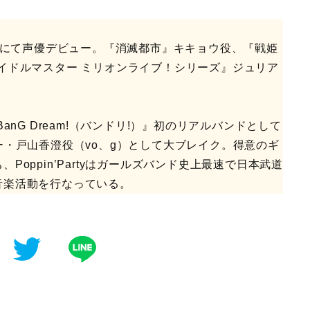
ズ』にて声優デビュー。『消滅都市』キキョウ役、『戦姫
イドルマスター ミリオンライブ！シリーズ』ジュリア
anG Dream!（バンドリ!）』初のリアルバンドとして
メンバー・戸山香澄役（vo、g）として大ブレイク。得意のギ
oppin’Partyはガールズバンド史上最速で日本武道
音楽活動を行なっている。