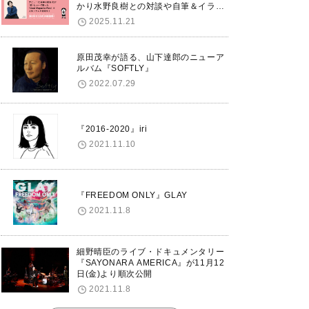
かり水野良樹との対談や自筆＆イラス
トで綴る自分史も掲載。さらに自身の
2025.11.21
誕生日12/18に渋谷で出版記念イベン
トを開催！
原田茂幸が語る、山下達郎のニューア
ルバム『SOFTLY』
2022.07.29
『2016-2020』iri
2021.11.10
『FREEDOM ONLY』GLAY
2021.11.8
細野晴臣のライブ・ドキュメンタリー
『SAYONARA AMERICA』が11月12
日(金)より順次公開
2021.11.8