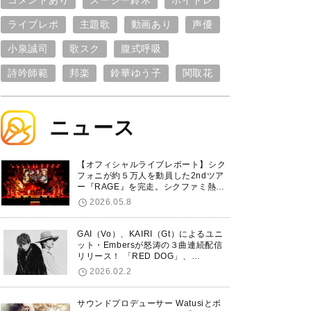
コメントあり
スージー鈴木
ボイトレ
ライブレポ
主題歌
動画あり
声優
小泉誠司
歌スク
腹式呼吸
詩吟師範
邦楽
鈴華ゆう子
関取花
ニュース
【オフィシャルライブレポート】シク
フォニが約５万人を動員した2ndツア
ー『RAGE』を完走。シクファミ熱狂
のKアリーナ横浜ファイナル公演の模
2026.05.8
様をお届け！
GAI（Vo）、KAIRI（Gt）によるユニ
ット・Embersが怒涛の３曲連続配信
リリース！ 「RED DOG」、
「Untitled Hero」に続き、5thシング
2026.02.2
ル「De-Marionette」のリリースを発
表！
サウンドプロデューサー Watusiとボ