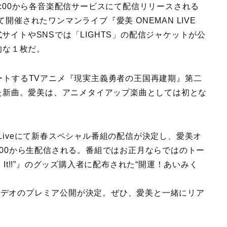
）0:00から各音楽配信サービスにて配信リリースされる
tyにて開催されたワンマンライブ『愛美 ONEMAN LIVE
らに公式サイトやSNSでは「LIGHTS」の配信ジャケットが公
的な１枚だ。
スタートするTVアニメ『現実主義勇者の王国再建期』第二
た新曲。愛美は、アニメタイアップ楽曲としては初とな
 Liveにて新春スペシャル番組の配信が決定し、愛美オ
0:00から生配信される。番組ではお正月ならではのトー
ean It!!”』のグッズ購入者に配布された“開運！あいみく
クビデオのプレミア公開が決定。ぜひ、愛美と一緒にリア