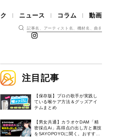
ック
ニュース
コラム
動画
注目記事
【保存版】プロの歌手が実践し
ている喉ケア⽅法＆グッズアイ
テムまとめ
【男女共通】カラオケDAM「精
密採点Ai」高得点の出し方と裏技
をSAYOPOYOに聞く。おすすめ