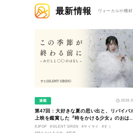
最新情報
ヴォーカルや機材
2026.0
連載
第47回：大好きな夏の思い出と、リバイバ
上映を鑑賞した『時をかける少女』のおは
し 〜SILENT SIREN・すぅ『この季節が
#JPOP
#SILENT SIREN
#サイサイ
#すぅ
る前に〜わたしと〇〇のはなし〜』
#時をかける少女
#邦楽