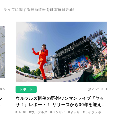
、ライブに関する最新情報をほぼ毎日更新!
8.5
2026.08.1
レポート
ル
ウルフルズ恒例の野外ワンマンライブ『ヤッ
な
サ！』レポート！ リリースから30年を迎えた
終わ
アルバム『バンザイ』完全再現に、大阪に集
#JPOP
#ウルフルズ
#バンザイ
#ヤッサ
#ライブレポ
まったファンが熱狂した日。