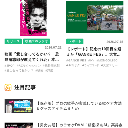
〇のはなし〜』
た日。
リリース
映画/TV/ラジオ
レポート
2026.07.15
2026.07.22
【レポート】記念の10回目を迎
映画『愛し合ってるかい？ 忌
えた『GANKE FES』。大宮エ
野清志郎が教えてくれた』本予
リー作『アイヌの神々の崖』を
#GANKE FES
#HY
#MONGOL800
告映像とキービジュアルがつい
前に、キヨサク
#キヨサク
#ライブレポ
#大宮エリー
#JPOP
#RCサクセション
#忌野清志郎
に解禁！ キヨシロー関連商品も
（MONGOL800）がウクレレで
#愛し合ってるかい？
#映画
#邦楽
続々と発売が決定！
熱唱。
注目記事
【保存版】プロの歌手が実践している喉ケア⽅法
＆グッズアイテムまとめ
【男女共通】カラオケDAM「精密採点Ai」高得点