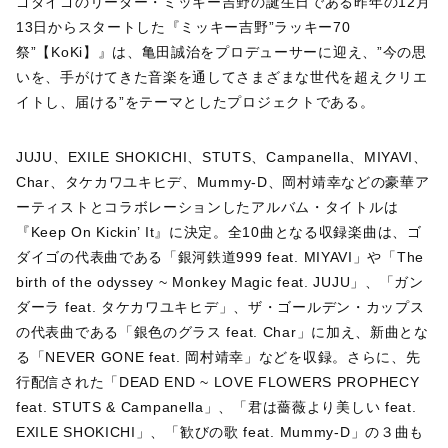
ゴダイゴのリーダー・ミッキー吉野の誕生日である昨年の12月
13日からスタートした『ミッキー吉野”ラッキー70
祭”【KoKi】』は、亀田誠治をプロデューサーに迎え、”今の思
いを、手がけてきた音楽を通してさまざまな世代を超えクリエ
イトし、届ける”をテーマとしたプロジェクトである。
JUJU、EXILE SHOKICHI、STUTS、Campanella、MIYAVI、
Char、タケカワユキヒデ、Mummy-D、岡村靖幸などの豪華ア
ーティストとコラボレーションしたアルバム・タイトルは
『Keep On Kickin’ It』に決定。全10曲となる収録楽曲は、ゴ
ダイゴの代表曲である「銀河鉄道999 feat. MIYAVI」や「The
birth of the odyssey ~ Monkey Magic feat. JUJU」、「ガン
ダーラ feat. タケカワユキヒデ」、ザ・ゴールデン・カップス
の代表曲である「銀色のグラス feat. Char」に加え、新曲とな
る「NEVER GONE feat. 岡村靖幸」などを収録。さらに、先
行配信された「DEAD END ~ LOVE FLOWERS PROPHECY
feat. STUTS & Campanella」、「君は薔薇より美しい feat.
EXILE SHOKICHI」、「歓びの歌 feat. Mummy-D」の３曲も