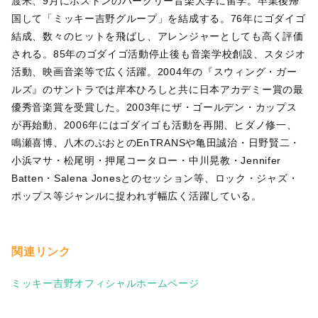
渡米、9月にボストンのバークリー音楽大学に留学。卒業後帰
国して「ミッキー吉野グループ」を結成する。76年にゴダイゴ
結成、数々のヒットを飛ばし、アレンジャーとしても高く評価
される。85年のゴダイゴ活動停止後も音楽学校創設、スタジオ
活動、映画音楽等で広く活躍。2004年の『スウィング・ガー
ルズ』のサントラでは岸本ひろしと共に日本アカデミー賞の最
優秀音楽賞を受賞した。2003年にザ・ゴールデン・カップス
が再始動、2006年にはゴダイゴも活動を再開、ヒダノ修一、
鳴瀬喜博、八木のぶおとのEnTRANSや亀田誠治・日野賢二・
小浜マサ・松尾明・押尾コータロー・中川晃教・Jennifer
Batten・Salena Jonesとのセッション等、ロック・ジャズ・
ポップス等ジャンルに捉われず幅広く活躍している。
関連リンク
ミッキー吉野オフィシャルホームページ