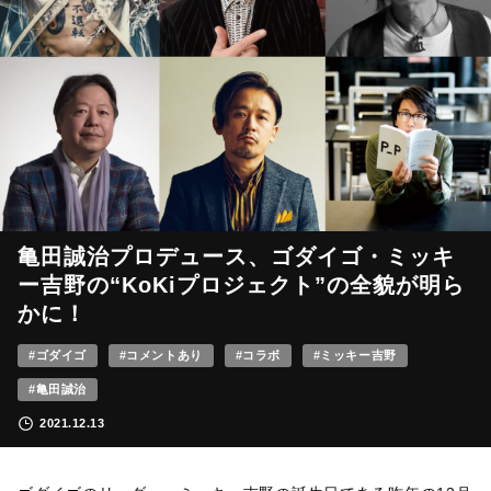
亀田誠治プロデュース、ゴダイゴ・ミッキ
ー吉野の“KoKiプロジェクト”の全貌が明ら
かに！
#ゴダイゴ
#コメントあり
#コラボ
#ミッキー吉野
#亀田誠治
2021.12.13