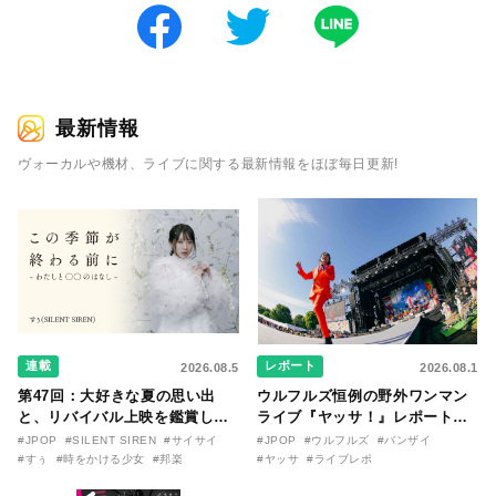
最新情報
ヴォーカルや機材、ライブに関する最新情報をほぼ毎日更新!
連載
レポート
2026.08.5
2026.08.1
第47回：大好きな夏の思い出
ウルフルズ恒例の野外ワンマン
と、リバイバル上映を鑑賞した
ライブ『ヤッサ！』レポート！
『時をかける少女』のおはなし
リリースから30年を迎えたアル
#JPOP
#SILENT SIREN
#サイサイ
#JPOP
#ウルフルズ
#バンザイ
〜SILENT SIREN・すぅ『この
バム『バンザイ』完全再現に、
#すぅ
#時をかける少女
#邦楽
#ヤッサ
#ライブレポ
季節が終わる前に〜わたしと〇
大阪に集まったファンが熱狂し