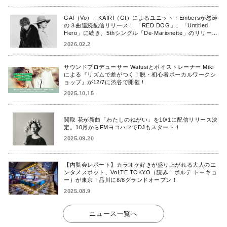
GAI（Vo）、KAIRI（Gt）によるユニット・Embersが怒涛
の３曲連続配信リリース！ 「RED DOG」、「Untitled
Hero」に続き、5thシングル「De-Marionette」のリリース
を発表！
2026.02.2
サウンドプロデューサー Watusiとボイストレーナー Miki
による『リズムで差がつく！脱・初心者ボーカルワークシ
ョップ』が12/7に渋谷で開催！
2025.10.15
関取 花が新曲「わたしのねがい」を10/1に配信リリース決
定。10月からFMヨコハマでDJもスタート！
2025.09.20
【内覧会レポート】カラオケ好きが盛り上がれる大人のエ
ンタメスポット、VoLTE TOKYO（読み：ボルテ トーキョ
ー）が東京・品川に8/8グランドオープン！
2025.08.9
ニュース一覧へ