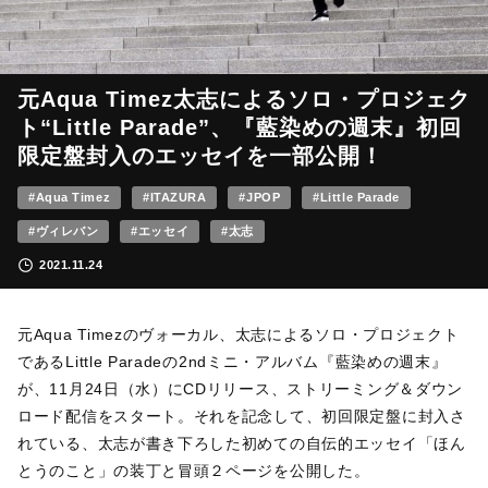
元Aqua Timez太志によるソロ・プロジェク
ト“Little Parade”、『藍染めの週末』初回
限定盤封入のエッセイを一部公開！
#Aqua Timez
#ITAZURA
#JPOP
#Little Parade
#ヴィレバン
#エッセイ
#太志
2021.11.24
元Aqua Timezのヴォーカル、太志によるソロ・プロジェクト
であるLittle Paradeの2ndミニ・アルバム『藍染めの週末』
が、11月24日（水）にCDリリース、ストリーミング＆ダウン
ロード配信をスタート。それを記念して、初回限定盤に封入さ
れている、太志が書き下ろした初めての自伝的エッセイ「ほん
とうのこと」の装丁と冒頭２ページを公開した。