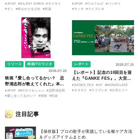
『時をかける少女』のおはなし
リリースから30年を迎えたアル
#JPOP
#SILENT SIREN
#サイサイ
#JPOP
#ウルフルズ
#バンザイ
〜SILENT SIREN・すぅ『この
バム『バンザイ』完全再現に、
#すぅ
#時をかける少女
#邦楽
#ヤッサ
#ライブレポ
季節が終わる前に〜わたしと〇
大阪に集まったファンが熱狂し
〇のはなし〜』
た日。
リリース
映画/TV/ラジオ
レポート
2026.07.15
2026.07.22
【レポート】記念の10回目を迎
映画『愛し合ってるかい？ 忌
えた『GANKE FES』。大宮エ
野清志郎が教えてくれた』本予
リー作『アイヌの神々の崖』を
#GANKE FES
#HY
#MONGOL800
告映像とキービジュアルがつい
前に、キヨサク
#キヨサク
#ライブレポ
#大宮エリー
#JPOP
#RCサクセション
#忌野清志郎
に解禁！ キヨシロー関連商品も
（MONGOL800）がウクレレで
#愛し合ってるかい？
#映画
#邦楽
続々と発売が決定！
熱唱。
注目記事
【保存版】プロの歌手が実践している喉ケア⽅法
＆グッズアイテムまとめ