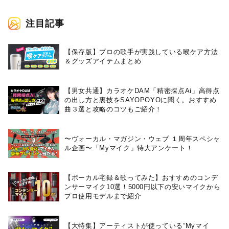
続々と発売が決定！
熱唱。
注目記事
【保存版】プロの歌手が実践している喉ケア⽅法
＆グッズアイテムまとめ
【男女共通】カラオケDAM「精密採点Ai」高得点
の出し方と裏技をSAYOPOYOに聞く。おすすめ
曲３選と攻略のコツもご紹介！
〜ヴォーカル・マガジン・ウェブ １周年スペシャ
ル企画〜「Myマイク」特大アンケート！
【ボーカル宅録＆歌ってみた】おすすめのコンデ
ンサーマイク10選！5000円以下の安いマイクから
プロ使用モデルまで紹介
【大特集】アーティストが使っている“Myマイ