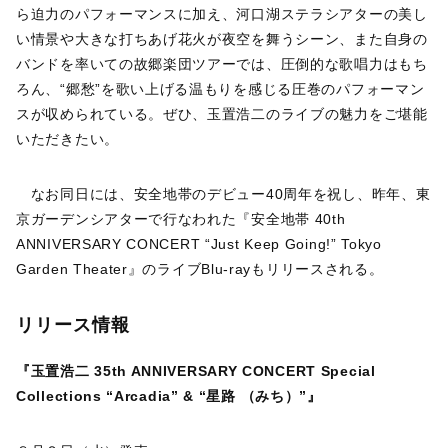
ら迫力のパフォーマンスに加え、河口湖ステラシアターの美し
い情景や大きな打ちあげ花火が夜空を舞うシーン、また自身の
バンドを率いての故郷楽団ツアーでは、圧倒的な歌唱力はもち
ろん、“郷愁”を歌い上げる温もりを感じる圧巻のパフォーマン
スが収められている。ぜひ、玉置浩二のライブの魅力をご堪能
いただきたい。
なお同日には、安全地帯のデビュー40周年を祝し、昨年、東
京ガーデンシアターで行なわれた『安全地帯 40th
ANNIVERSARY CONCERT “Just Keep Going!” Tokyo
Garden Theater』のライブBlu-rayもリリースされる。
リリース情報
『玉置浩二 35th ANNIVERSARY CONCERT Special
Collections “Arcadia” & “星路 （みち）”』