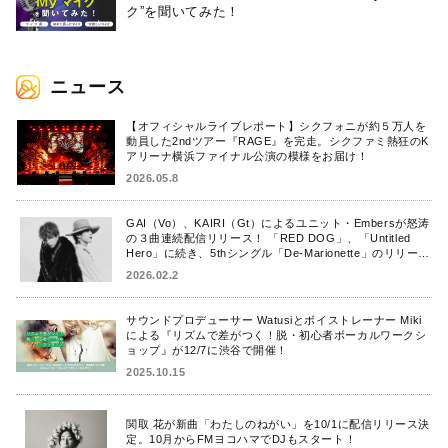
ク”を聞いてみた！
ニュース
【オフィシャルライブレポート】シクフォニが約５万人を
動員した2ndツアー『RAGE』を完走。シクファミ熱狂のK
アリーナ横浜ファイナル公演の模様をお届け！
2026.05.8
GAI（Vo）、KAIRI（Gt）によるユニット・Embersが怒涛
の３曲連続配信リリース！ 「RED DOG」、「Untitled
Hero」に続き、5thシングル「De-Marionette」のリリース
を発表！
2026.02.2
サウンドプロデューサー Watusiとボイストレーナー Miki
による『リズムで差がつく！脱・初心者ボーカルワークシ
ョップ』が12/7に渋谷で開催！
2025.10.15
関取 花が新曲「わたしのねがい」を10/1に配信リリース決
定。10月からFMヨコハマでDJもスタート！