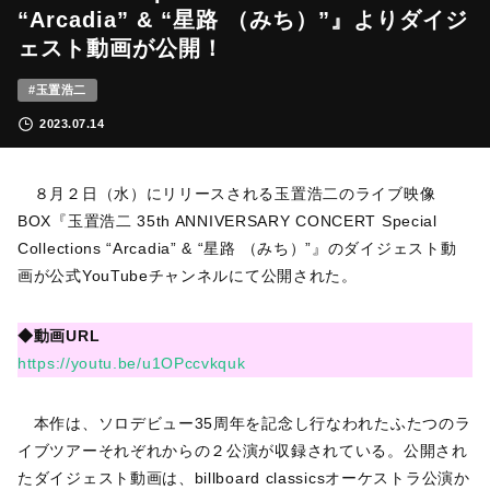
“Arcadia” & “星路 （みち）”』よりダイジ
ェスト動画が公開！
#玉置浩二
2023.07.14
８月２日（水）にリリースされる玉置浩二のライブ映像
BOX『玉置浩二 35th ANNIVERSARY CONCERT Special
Collections “Arcadia” & “星路 （みち）”』のダイジェスト動
画が公式YouTubeチャンネルにて公開された。
◆動画URL
https://youtu.be/u1OPccvkquk
本作は、ソロデビュー35周年を記念し行なわれたふたつのラ
イブツアーそれぞれからの２公演が収録されている。公開され
たダイジェスト動画は、billboard classicsオーケストラ公演か