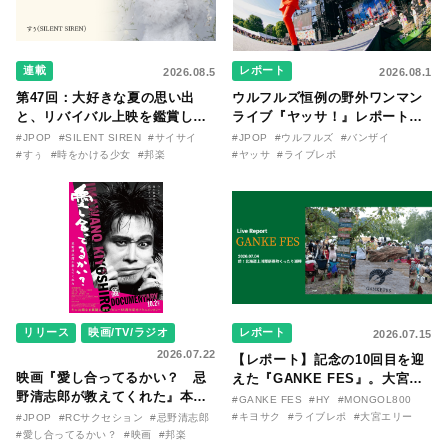
連載
レポート
2026.08.5
2026.08.1
第47回：大好きな夏の思い出
ウルフルズ恒例の野外ワンマン
と、リバイバル上映を鑑賞した
ライブ『ヤッサ！』レポート！
『時をかける少女』のおはなし
リリースから30年を迎えたアル
#JPOP
#SILENT SIREN
#サイサイ
#JPOP
#ウルフルズ
#バンザイ
〜SILENT SIREN・すぅ『この
バム『バンザイ』完全再現に、
#すぅ
#時をかける少女
#邦楽
#ヤッサ
#ライブレポ
季節が終わる前に〜わたしと〇
大阪に集まったファンが熱狂し
〇のはなし〜』
た日。
リリース
映画/TV/ラジオ
レポート
2026.07.15
2026.07.22
【レポート】記念の10回目を迎
映画『愛し合ってるかい？ 忌
えた『GANKE FES』。大宮エ
野清志郎が教えてくれた』本予
リー作『アイヌの神々の崖』を
#GANKE FES
#HY
#MONGOL800
告映像とキービジュアルがつい
前に、キヨサク
#キヨサク
#ライブレポ
#大宮エリー
#JPOP
#RCサクセション
#忌野清志郎
に解禁！ キヨシロー関連商品も
（MONGOL800）がウクレレで
#愛し合ってるかい？
#映画
#邦楽