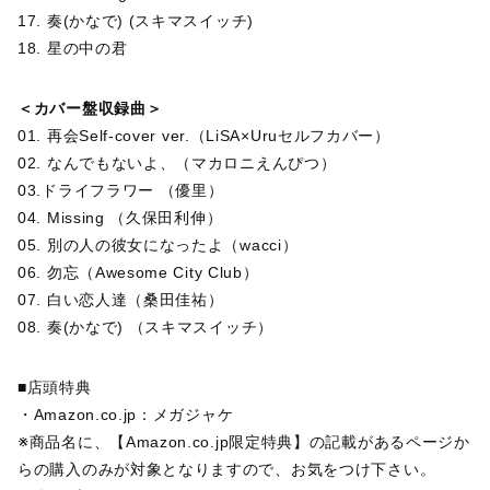
17. 奏(かなで) (スキマスイッチ)
18. 星の中の君
＜カバー盤収録曲＞
01. 再会Self-cover ver.（LiSA×Uruセルフカバー）
02. なんでもないよ、（マカロニえんぴつ）
03.ドライフラワー （優里）
04. Missing （久保⽥利伸）
05. 別の人の彼女になったよ（wacci）
06. 勿忘（Awesome City Club）
07. 白い恋人達（桑田佳祐）
08. 奏(かなで) （スキマスイッチ）
■店頭特典
・Amazon.co.jp：メガジャケ
※商品名に、【Amazon.co.jp限定特典】の記載があるページか
らの購入のみが対象となりますので、お気をつけ下さい。