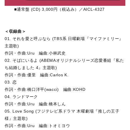
■通常盤 (CD) 3,000円（税込み）／AICL-4327
＜収録曲＞
01. それを愛と呼ぶなら (TBS系 日曜劇場『マイファミリー』
主題歌)
作詞・作曲:Uru 編曲:小林武史
02. そばにいるよ (ABEMAオリジナルシリーズ恋愛番組『私た
ち結婚しました 4』主題歌)
作詞・作曲:優里 編曲:Carlos K.
03. 恋
作詞・作曲:橋口洋平(wacci) 編曲:KOHD
04. ランドマーク
作詞・作曲:Uru 編曲:橋本しん
05. Love Song (フジテレビ系ドラマ 木曜劇場『推しの王子
様』主題歌)
作詞・作曲:Uru 編曲:トオミヨウ