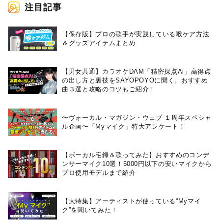
注目記事
【保存版】プロの歌手が実践している喉ケア⽅法
＆グッズアイテムまとめ
【男女共通】カラオケDAM「精密採点Ai」高得点
の出し方と裏技をSAYOPOYOに聞く。おすすめ
曲３選と攻略のコツもご紹介！
〜ヴォーカル・マガジン・ウェブ １周年スペシャ
ル企画〜「Myマイク」特大アンケート！
【ボーカル宅録＆歌ってみた】おすすめのコンデ
ンサーマイク10選！5000円以下の安いマイクから
プロ使用モデルまで紹介
【大特集】アーティストが使っている“Myマイ
ク”を聞いてみた！