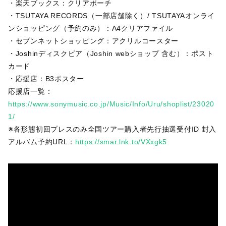
・楽天ブックス：クリアポーチ
・TSUTAYA RECORDS（一部店舗除く）/ TSUTAYAオンライ
ンショッピング（予約のみ）：A4クリアファイル
・セブンネットショッピング：アクリルコースター
・Joshinディスクピア（Joshin webショップ 含む）：ポスト
カード
・応援店：B3ポスター
応援店一覧：
https://www.sonymusic.co.jp/Music/Info/Uru/shoplist/23020
1/
※各形態初回プレスのみ全国ツアー購入者先行抽選受付ID 封入
アルバム予約URL：
https://smar.lnk.to/VXxgk5