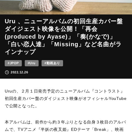
Uru 、ニューアルバムの初回生産カバー盤
ダイジェスト映像を公開！「再会
(produced by Ayase)」「奏(かなで)」
「白い恋人達」「Missing」など名曲がラ
インナップ
#JPOP
#Uru
#動画あり
2022.12.26
Uruの、２月１日発売予定のニューアルバム『コントラスト』
初回生産カバー盤のダイジェスト映像がオフィシャルYouTube
で公開となった。
本アルバムは、前作から約３年ぶりとなる自身３枚目のアルバ
ムで、TVアニメ『半妖の夜叉姫』EDテーマ「Break」、映画