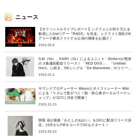
ニュース
【オフィシャルライブレポート】シクフォニが約５万人を
動員した2ndツアー『RAGE』を完走。シクファミ熱狂のK
アリーナ横浜ファイナル公演の模様をお届け！
2026.05.8
GAI（Vo）、KAIRI（Gt）によるユニット・Embersが怒涛
の３曲連続配信リリース！ 「RED DOG」、「Untitled
Hero」に続き、5thシングル「De-Marionette」のリリース
を発表！
2026.02.2
サウンドプロデューサー Watusiとボイストレーナー Miki
による『リズムで差がつく！脱・初心者ボーカルワークシ
ョップ』が12/7に渋谷で開催！
2025.10.15
関取 花が新曲「わたしのねがい」を10/1に配信リリース決
定。10月からFMヨコハマでDJもスタート！
2025.09.20