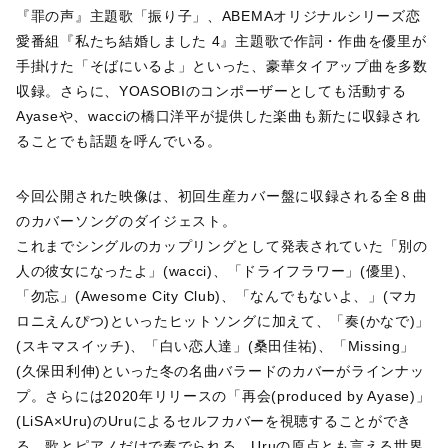
『罪の声』主題歌「振り子」、ABEMAオリジナルシリーズ恋
愛番組『私たち結婚しました 4』主題歌で作詞・作曲を優里が
手掛けた「そばにいるよ」といった、豪華タイアップ曲を多数
収録。さらに、YOASOBIのコンポーザーとしても活動する
Ayaseや、wacciの橋口洋平が提供した楽曲も新たに収録され
ることでも話題を呼んでいる。
今回公開された映像は、初回生産カバー盤に収録される全８曲
のカバーソングのダイジェスト。
これまでシングルのカップリングとして発表されていた「別の
人の彼女になったよ」(wacci)、「ドライフラワー」(優里)、
「勿忘」(Awesome City Club)、「なんでもないよ、」(マカ
ロニえんぴつ)といったヒットソングに加えて、「奏(かなで)」
(スキマスイッチ)、「白い恋人達」(桑田佳祐)、「Missing」
(久保⽥利伸)といった冬の名曲バラードのカバーがラインナッ
プ。さらには2020年リリースの「再会(produced by Ayase)」
(LiSA×Uru)のUruによるセルフカバーを視聴することができ
る。歌とピアノだけで奏でられる、Uruの原点とも言える世界