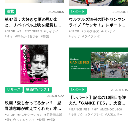
連載
レポート
2026.08.5
2026.08.1
第47回：大好きな夏の思い出
ウルフルズ恒例の野外ワンマン
と、リバイバル上映を鑑賞した
ライブ『ヤッサ！』レポート！
『時をかける少女』のおはなし
リリースから30年を迎えたアル
#JPOP
#SILENT SIREN
#サイサイ
#JPOP
#ウルフルズ
#バンザイ
〜SILENT SIREN・すぅ『この
バム『バンザイ』完全再現に、
#すぅ
#時をかける少女
#邦楽
#ヤッサ
#ライブレポ
季節が終わる前に〜わたしと〇
大阪に集まったファンが熱狂し
〇のはなし〜』
た日。
リリース
映画/TV/ラジオ
レポート
2026.07.15
2026.07.22
【レポート】記念の10回目を迎
映画『愛し合ってるかい？ 忌
えた『GANKE FES』。大宮エ
野清志郎が教えてくれた』本予
リー作『アイヌの神々の崖』を
#GANKE FES
#HY
#MONGOL800
告映像とキービジュアルがつい
前に、キヨサク
#キヨサク
#ライブレポ
#大宮エリー
#JPOP
#RCサクセション
#忌野清志郎
に解禁！ キヨシロー関連商品も
（MONGOL800）がウクレレで
#愛し合ってるかい？
#映画
#邦楽
続々と発売が決定！
熱唱。