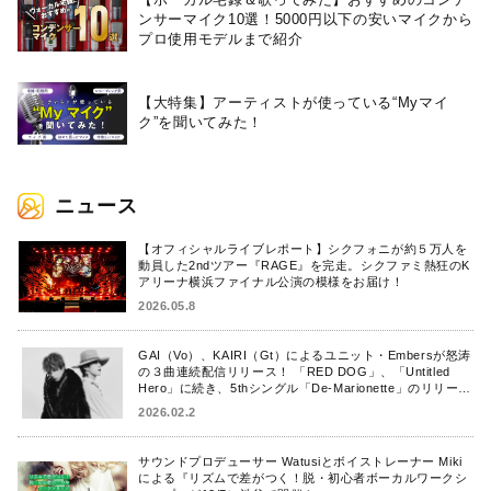
ンサーマイク10選！5000円以下の安いマイクから
プロ使用モデルまで紹介
【大特集】アーティストが使っている“Myマイ
ク”を聞いてみた！
ニュース
【オフィシャルライブレポート】シクフォニが約５万人を
動員した2ndツアー『RAGE』を完走。シクファミ熱狂のK
アリーナ横浜ファイナル公演の模様をお届け！
2026.05.8
GAI（Vo）、KAIRI（Gt）によるユニット・Embersが怒涛
の３曲連続配信リリース！ 「RED DOG」、「Untitled
Hero」に続き、5thシングル「De-Marionette」のリリース
を発表！
2026.02.2
サウンドプロデューサー Watusiとボイストレーナー Miki
による『リズムで差がつく！脱・初心者ボーカルワークシ