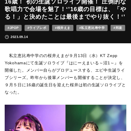
16歳！ 初の生誕ソロライブ開催！ 圧倒的な
歌唱力で会場を魅了！‘’16歳の目標は、「や
る！」と決めたことは最後までやり抜く！‘’
#JPOP
#ライブレポ
#桜井えま
#私立恵比寿中学
#邦楽
2023.09.14
私立恵比寿中学のの桜井えまが９月13日（水）KT Zepp
Yokohamaにて生誕ソロライブ『はにーえまいる～沼1～』を
開催した。メンバー自らがプロデュースする、エビ中生誕ライ
ブシリーズ。昨年から後輩メンバーも開催することが決定し、
９月５日に16歳の誕生日を迎えた桜井は初の生誕ソロライブと
なった。