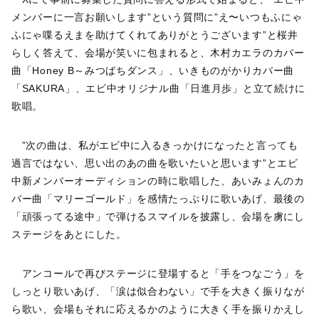
メンバーに一言お願いします”という質問に”え〜いつもふにゃ
ふにゃ喋るえまを助けてくれてありがとうございます”と桜井
らしく答えて、会場が笑いに包まれると、木村カエラのカバー
曲「Honey B～みつばちダンス」、いきものがかりカバー曲
「SAKURA」、エビ中オリジナル曲「日進月歩」と立て続けに
歌唱。
”次の曲は、私がエビ中に入るきっかけになったと言っても
過言ではない、思い出のあの曲を歌いたいと思います”とエビ
中新メンバーオーディションの時に歌唱した、あいみょんのカ
バー曲「マリーゴールド」を感情たっぷりに歌いあげ、最後の
「頑張ってる途中」で弾けるスマイルを披露し、会場を虜にし
ステージをあとにした。
アンコールで再びステージに登場すると「手をつなごう」を
しっとり歌いあげ、「涙は似合わない」で手を大きく振りなが
ら歌い、会場もそれに応えるかのように大きく手を振りかえし