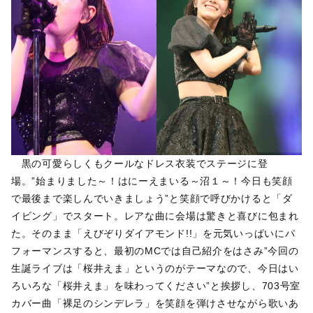
黒の可愛らしくもクールなドレス衣装でステージに登
場。”始まりました～！はにーえまいる～沼１～！今日も笑顔
で最後まで楽しんでいきましょう”と笑顔で呼びかけると「ダ
イビング」でスタート。レアな曲に会場は驚きと喜びに包まれ
た。そのまま「えびぞりダイアモンド!!」を元気いっぱいにパ
フォーマンスすると、最初のMCでは自己紹介をはさみ”今回の
生誕ライブは「桜井えま」というのがテーマなので、今日はい
ろいろな「桜井えま」を味わってください”と挨拶し、703号室
カバー曲「裸足のシンデレラ」を笑顔を弾けさせながら歌いあ