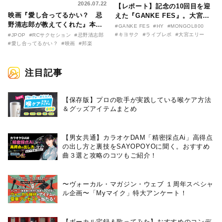
2026.07.22
【レポート】記念の10回目を迎
映画『愛し合ってるかい？ 忌
えた『GANKE FES』。大宮エ
野清志郎が教えてくれた』本予
リー作『アイヌの神々の崖』を
#GANKE FES
#HY
#MONGOL800
告映像とキービジュアルがつい
前に、キヨサク
#キヨサク
#ライブレポ
#大宮エリー
#JPOP
#RCサクセション
#忌野清志郎
に解禁！ キヨシロー関連商品も
（MONGOL800）がウクレレで
#愛し合ってるかい？
#映画
#邦楽
続々と発売が決定！
熱唱。
注目記事
【保存版】プロの歌手が実践している喉ケア⽅法
＆グッズアイテムまとめ
【男女共通】カラオケDAM「精密採点Ai」高得点
の出し方と裏技をSAYOPOYOに聞く。おすすめ
曲３選と攻略のコツもご紹介！
〜ヴォーカル・マガジン・ウェブ １周年スペシャ
ル企画〜「Myマイク」特大アンケート！
【ボーカル宅録＆歌ってみた】おすすめのコンデ