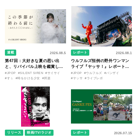
連載
レポート
2026.08.5
2026.08.1
第47回：大好きな夏の思い出
ウルフルズ恒例の野外ワンマン
と、リバイバル上映を鑑賞した
ライブ『ヤッサ！』レポート！
『時をかける少女』のおはなし
リリースから30年を迎えたアル
#JPOP
#SILENT SIREN
#サイサイ
#JPOP
#ウルフルズ
#バンザイ
〜SILENT SIREN・すぅ『この
バム『バンザイ』完全再現に、
#すぅ
#時をかける少女
#邦楽
#ヤッサ
#ライブレポ
季節が終わる前に〜わたしと〇
大阪に集まったファンが熱狂し
〇のはなし〜』
た日。
リリース
映画/TV/ラジオ
レポート
2026.07.15