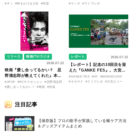
〜SILENT SIREN・すぅ『この
バム『バンザイ』完全再現に、
#すぅ
#時をかける少女
#邦楽
#ヤッサ
#ライブレポ
季節が終わる前に〜わたしと〇
大阪に集まったファンが熱狂し
〇のはなし〜』
た日。
リリース
映画/TV/ラジオ
レポート
2026.07.15
2026.07.22
【レポート】記念の10回目を迎
映画『愛し合ってるかい？ 忌
えた『GANKE FES』。大宮エ
野清志郎が教えてくれた』本予
リー作『アイヌの神々の崖』を
#GANKE FES
#HY
#MONGOL800
告映像とキービジュアルがつい
前に、キヨサク
#キヨサク
#ライブレポ
#大宮エリー
#JPOP
#RCサクセション
#忌野清志郎
に解禁！ キヨシロー関連商品も
（MONGOL800）がウクレレで
#愛し合ってるかい？
#映画
#邦楽
続々と発売が決定！
熱唱。
注目記事
【保存版】プロの歌手が実践している喉ケア⽅法
＆グッズアイテムまとめ