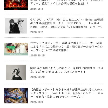
アリーナ横浜ファイナル公演の模様をお届け！
2026.05.8
GAI（Vo）、KAIRI（Gt）によるユニット・Embersが怒涛
の３曲連続配信リリース！ 「RED DOG」、「Untitled
Hero」に続き、5thシングル「De-Marionette」のリリース
を発表！
2026.02.2
サウンドプロデューサー Watusiとボイストレーナー Miki
による『リズムで差がつく！脱・初心者ボーカルワークシ
ョップ』が12/7に渋谷で開催！
2025.10.15
関取 花が新曲「わたしのねがい」を10/1に配信リリース決
定。10月からFMヨコハマでDJもスタート！
2025.09.20
【内覧会レポート】カラオケ好きが盛り上がれる大人のエ
ンタメスポット、VoLTE TOKYO（読み：ボルテ トーキョ
ー）が東京・品川に8/8グランドオープン！
2025.08.9