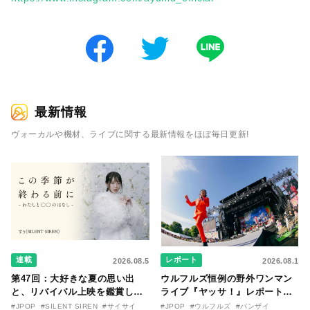
最新情報
ヴォーカルや機材、ライブに関する最新情報をほぼ毎日更新!
連載
レポート
2026.08.5
2026.08.1
第47回：大好きな夏の思い出
ウルフルズ恒例の野外ワンマン
と、リバイバル上映を鑑賞した
ライブ『ヤッサ！』レポート！
『時をかける少女』のおはなし
リリースから30年を迎えたアル
#JPOP
#SILENT SIREN
#サイサイ
#JPOP
#ウルフルズ
#バンザイ