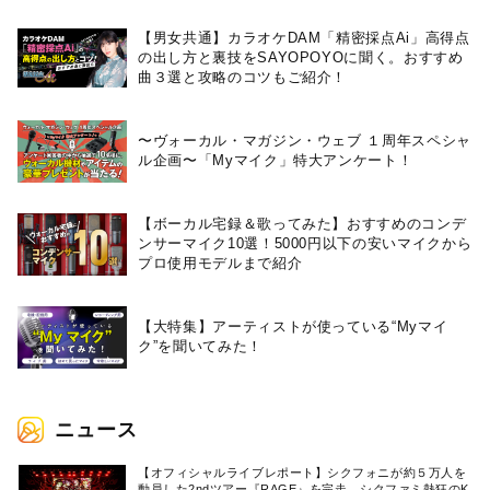
【男女共通】カラオケDAM「精密採点Ai」高得点
の出し方と裏技をSAYOPOYOに聞く。おすすめ
曲３選と攻略のコツもご紹介！
〜ヴォーカル・マガジン・ウェブ １周年スペシャ
ル企画〜「Myマイク」特大アンケート！
【ボーカル宅録＆歌ってみた】おすすめのコンデ
ンサーマイク10選！5000円以下の安いマイクから
プロ使用モデルまで紹介
【大特集】アーティストが使っている“Myマイ
ク”を聞いてみた！
ニュース
【オフィシャルライブレポート】シクフォニが約５万人を
動員した2ndツアー『RAGE』を完走。シクファミ熱狂のK