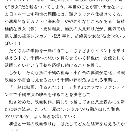
が“彼女”だと嘘をついてしまう。本当のことが言い出せないま
ま日々をすごす和也の周囲には、謎アタックを仕掛けてくる、
小悪魔的な元カノ・七海麻美、やや強引なところがある、超積
極的な彼女（仮）・更科瑠夏、極度の人見知りだが、健気で頑
張り屋の後輩レンカノ・桜沢 墨と、超絶美少女な“彼女”がいっ
ぱい！！
たくさんの季節を一緒に過ごし、さまざまなイベントを乗り
越える中で、千鶴への想いを募らせていく和也は、女優として
活躍したいという千鶴を応援し続けることを誓う。
しかし、そんな折に千鶴の祖母・小百合の体調が悪化。出演
映画を小百合に見せるという千鶴の夢が危ぶまれる事態に。
「一緒に映画、作るんだよ！！」和也はクラウドファンディ
ングで千鶴主演の映画を作ることを決意して……。
動き始めた、映画制作。隣に引っ越してきた八重森みにを新
たに巻き込み、たった一度の“レンタル”から動き出した和也
の“リアル”が、より輝きを増していく！
和也と千鶴の映画作りは、はたしてどんな結末を迎えるのか
──！？