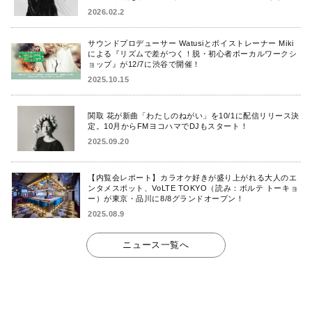
を発表！
2026.02.2
サウンドプロデューサー Watusiとボイストレーナー Miki
による『リズムで差がつく！脱・初心者ボーカルワークシ
ョップ』が12/7に渋谷で開催！
2025.10.15
関取 花が新曲「わたしのねがい」を10/1に配信リリース決
定。10月からFMヨコハマでDJもスタート！
2025.09.20
【内覧会レポート】カラオケ好きが盛り上がれる大人のエ
ンタメスポット、VoLTE TOKYO（読み：ボルテ トーキョ
ー）が東京・品川に8/8グランドオープン！
2025.08.9
ニュース一覧へ