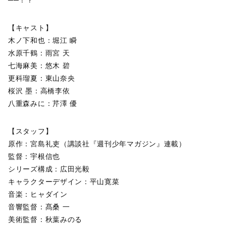
【キャスト】
木ノ下和也：堀江 瞬
水原千鶴：雨宮 天
七海麻美：悠木 碧
更科瑠夏：東山奈央
桜沢 墨：高橋李依
八重森みに：芹澤 優
【スタッフ】
原作：宮島礼吏（講談社『週刊少年マガジン』連載）
監督：宇根信也
シリーズ構成：広田光毅
キャラクターデザイン：平山寛菜
音楽：ヒャダイン
音響監督：髙桑 一
美術監督：秋葉みのる