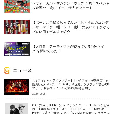
〜ヴォーカル・マガジン・ウェブ １周年スペシャ
ル企画〜「Myマイク」特大アンケート！
【ボーカル宅録＆歌ってみた】おすすめのコンデ
ンサーマイク10選！5000円以下の安いマイクから
プロ使用モデルまで紹介
【大特集】アーティストが使っている“Myマイ
ク”を聞いてみた！
ニュース
【オフィシャルライブレポート】シクフォニが約５万人を
動員した2ndツアー『RAGE』を完走。シクファミ熱狂のK
アリーナ横浜ファイナル公演の模様をお届け！
2026.05.8
GAI（Vo）、KAIRI（Gt）によるユニット・Embersが怒涛
の３曲連続配信リリース！ 「RED DOG」、「Untitled
Hero」に続き、5thシングル「De-Marionette」のリリース