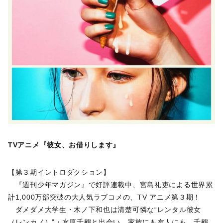
TVアニメ『彼女、お借りします』
【第３期イントロダクション】
『週刊少年マガジン』で好評連載中、宮島礼吏による世界累
計1,000万部突破の大人気ラブコメの、TV アニメ第３期！
ダメダメ大学生・木ノ下和也は清楚可憐な“レンタル彼女
（レンカノ）”・水原千鶴と出会い、家族にも友人にも、千鶴