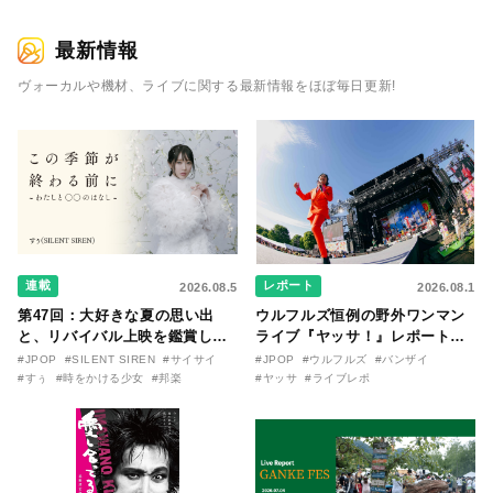
最新情報
ヴォーカルや機材、ライブに関する最新情報をほぼ毎日更新!
連載
レポート
2026.08.5
2026.08.1
第47回：大好きな夏の思い出
ウルフルズ恒例の野外ワンマン
と、リバイバル上映を鑑賞した
ライブ『ヤッサ！』レポート！
『時をかける少女』のおはなし
リリースから30年を迎えたアル
#JPOP
#SILENT SIREN
#サイサイ
#JPOP
#ウルフルズ
#バンザイ
〜SILENT SIREN・すぅ『この
バム『バンザイ』完全再現に、
#すぅ
#時をかける少女
#邦楽
#ヤッサ
#ライブレポ
季節が終わる前に〜わたしと〇
大阪に集まったファンが熱狂し
〇のはなし〜』
た日。