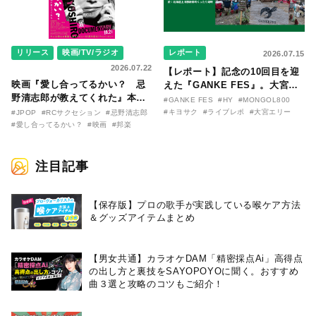
リリース
映画/TV/ラジオ
レポート
2026.07.15
2026.07.22
【レポート】記念の10回目を迎
映画『愛し合ってるかい？ 忌
えた『GANKE FES』。大宮エ
野清志郎が教えてくれた』本予
リー作『アイヌの神々の崖』を
#GANKE FES
#HY
#MONGOL800
告映像とキービジュアルがつい
前に、キヨサク
#キヨサク
#ライブレポ
#大宮エリー
#JPOP
#RCサクセション
#忌野清志郎
に解禁！ キヨシロー関連商品も
（MONGOL800）がウクレレで
#愛し合ってるかい？
#映画
#邦楽
続々と発売が決定！
熱唱。
注目記事
【保存版】プロの歌手が実践している喉ケア⽅法
＆グッズアイテムまとめ
【男女共通】カラオケDAM「精密採点Ai」高得点
の出し方と裏技をSAYOPOYOに聞く。おすすめ
曲３選と攻略のコツもご紹介！