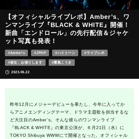
【オフィシャルライブレポ】Amber’s、ワ
ンマンライブ『BLACK & WHITE』開催！
新曲「エンドロール」の先行配信＆ジャケ
ット写真も発表！
#Amber's
#JPOP
#ハイトーン
#ライブレポ
#彼女、お借りします
#豊島こうき
2023.06.22
昨年12月にメジャーデビューを果たし、今年に入ってか
らアニメエンディングテーマ、ドラマ主題歌を担当するな
ど大注目のAmber’s。そんな彼らのワンマンライブ
『BLACK & WHITE』の東京公演が、６月21日（水）に
TOKYO Shibuya WWWにて開催となった。オフィシャル