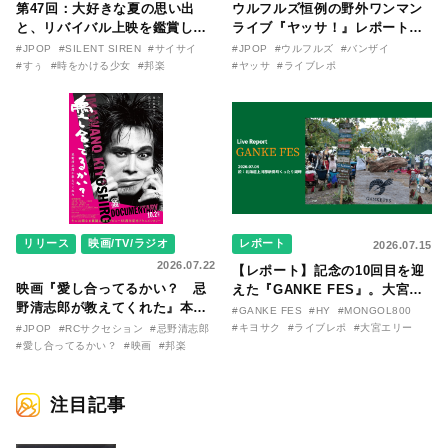
第47回：大好きな夏の思い出
ウルフルズ恒例の野外ワンマン
と、リバイバル上映を鑑賞した
ライブ『ヤッサ！』レポート！
『時をかける少女』のおはなし
リリースから30年を迎えたアル
#JPOP
#SILENT SIREN
#サイサイ
#JPOP
#ウルフルズ
#バンザイ
〜SILENT SIREN・すぅ『この
バム『バンザイ』完全再現に、
#すぅ
#時をかける少女
#邦楽
#ヤッサ
#ライブレポ
季節が終わる前に〜わたしと〇
大阪に集まったファンが熱狂し
〇のはなし〜』
た日。
リリース
映画/TV/ラジオ
レポート
2026.07.15
2026.07.22
【レポート】記念の10回目を迎
映画『愛し合ってるかい？ 忌
えた『GANKE FES』。大宮エ
野清志郎が教えてくれた』本予
リー作『アイヌの神々の崖』を
#GANKE FES
#HY
#MONGOL800
告映像とキービジュアルがつい
前に、キヨサク
#キヨサク
#ライブレポ
#大宮エリー
#JPOP
#RCサクセション
#忌野清志郎
に解禁！ キヨシロー関連商品も
（MONGOL800）がウクレレで
#愛し合ってるかい？
#映画
#邦楽
続々と発売が決定！
熱唱。
注目記事