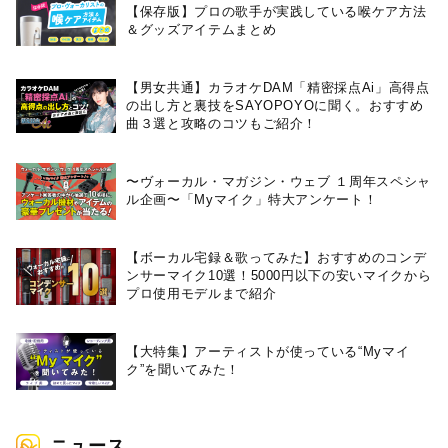
【保存版】プロの歌手が実践している喉ケア⽅法
＆グッズアイテムまとめ
【男女共通】カラオケDAM「精密採点Ai」高得点
の出し方と裏技をSAYOPOYOに聞く。おすすめ
曲３選と攻略のコツもご紹介！
〜ヴォーカル・マガジン・ウェブ １周年スペシャ
ル企画〜「Myマイク」特大アンケート！
【ボーカル宅録＆歌ってみた】おすすめのコンデ
ンサーマイク10選！5000円以下の安いマイクから
プロ使用モデルまで紹介
【大特集】アーティストが使っている“Myマイ
ク”を聞いてみた！
ニュース