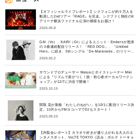
【オフィシャルライブレポート】シクフォニが約５万人を
動員した2ndツアー『RAGE』を完走。シクファミ熱狂のK
アリーナ横浜ファイナル公演の模様をお届け！
2026.05.8
GAI（Vo）、KAIRI（Gt）によるユニット・Embersが怒涛
の３曲連続配信リリース！ 「RED DOG」、「Untitled
Hero」に続き、5thシングル「De-Marionette」のリリース
を発表！
2026.02.2
サウンドプロデューサー Watusiとボイストレーナー Miki
による『リズムで差がつく！脱・初心者ボーカルワークシ
ョップ』が12/7に渋谷で開催！
2025.10.15
関取 花が新曲「わたしのねがい」を10/1に配信リリース決
定。10月からFMヨコハマでDJもスタート！
2025.09.20
【内覧会レポート】カラオケ好きが盛り上がれる大人のエ
ンタメスポット、VoLTE TOKYO（読み：ボルテ トーキョ