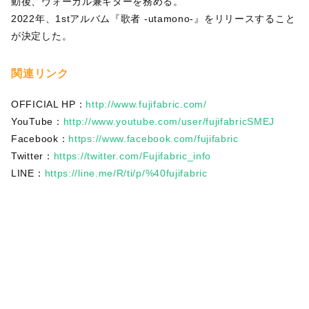
動後、ヴォーカル兼ギターを務める。
2022年、1stアルバム『歌者 -utamono-』をリリースすること
が決定した。
関連リンク
OFFICIAL HP：
http://www.fujifabric.com/
YouTube：
http://www.youtube.com/user/fujifabricSMEJ
Facebook：
https://www.facebook.com/fujifabric
Twitter：
https://twitter.com/Fujifabric_info
LINE：
https://line.me/R/ti/p/%40fujifabric