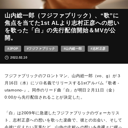
山内総一郎（フジファブリック）、“歌”に
焦点を当てた1st ALより志村正彦への想い
を歌った「白」の先行配信開始＆MVが公
開。
#JPOP
#フジファブリック
#山内総一郎
#志村正彦
2022.02.10
フジファブリックのフロントマン、山内総一郎（vo、g）が３
月16日（水）にソロ名義でリリースする1stアルバム『歌者 -
utamono-』。同作のリード曲「白」が明日２月11日（金）
0:00から先行配信されることが決定した。
「白」は2009年に急逝したフジファブリックのヴォーカリス
ト、志村正彦への想いを歌った楽曲で、彼との出会い、そして
今彼に伝えたい言葉など、山内の志村への想いを赤裸々に綴っ