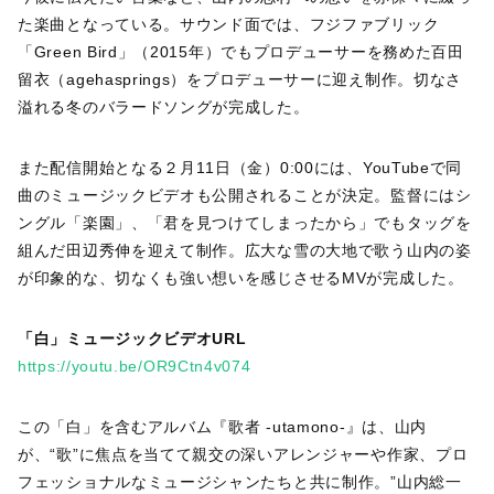
た楽曲となっている。サウンド面では、フジファブリック
「Green Bird」（2015年）でもプロデューサーを務めた百田
留衣（agehasprings）をプロデューサーに迎え制作。切なさ
溢れる冬のバラードソングが完成した。
また配信開始となる２月11日（金）0:00には、YouTubeで同
曲のミュージックビデオも公開されることが決定。監督にはシ
ングル「楽園」、「君を見つけてしまったから」でもタッグを
組んだ田辺秀伸を迎えて制作。広大な雪の大地で歌う山内の姿
が印象的な、切なくも強い想いを感じさせるMVが完成した。
「白」ミュージックビデオURL
https://youtu.be/OR9Ctn4v074
この「白」を含むアルバム『歌者 -utamono-』は、山内
が、“歌”に焦点を当てて親交の深いアレンジャーや作家、プロ
フェッショナルなミュージシャンたちと共に制作。”山内総一