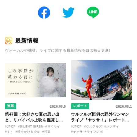
最新情報
ヴォーカルや機材、ライブに関する最新情報をほぼ毎日更新!
連載
レポート
2026.08.5
2026.08.1
第47回：大好きな夏の思い出
ウルフルズ恒例の野外ワンマン
と、リバイバル上映を鑑賞した
ライブ『ヤッサ！』レポート！
『時をかける少女』のおはなし
リリースから30年を迎えたアル
#JPOP
#SILENT SIREN
#サイサイ
#JPOP
#ウルフルズ
#バンザイ
〜SILENT SIREN・すぅ『この
バム『バンザイ』完全再現に、
#すぅ
#時をかける少女
#邦楽
#ヤッサ
#ライブレポ