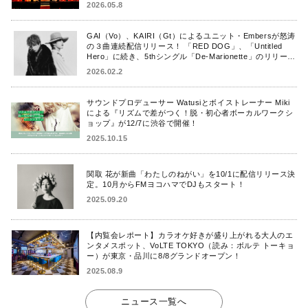
2026.05.8
GAI（Vo）、KAIRI（Gt）によるユニット・Embersが怒涛
の３曲連続配信リリース！ 「RED DOG」、「Untitled
Hero」に続き、5thシングル「De-Marionette」のリリース
を発表！
2026.02.2
サウンドプロデューサー Watusiとボイストレーナー Miki
による『リズムで差がつく！脱・初心者ボーカルワークシ
ョップ』が12/7に渋谷で開催！
2025.10.15
関取 花が新曲「わたしのねがい」を10/1に配信リリース決
定。10月からFMヨコハマでDJもスタート！
2025.09.20
【内覧会レポート】カラオケ好きが盛り上がれる大人のエ
ンタメスポット、VoLTE TOKYO（読み：ボルテ トーキョ
ー）が東京・品川に8/8グランドオープン！
2025.08.9
ニュース一覧へ