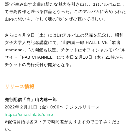
郎”が生み出す楽曲の新たな魅力を引き出し、1stアルバムにし
て最高傑作と呼べる作品となった。このアルバムに込められた
山内の想いを、そして魂の“歌”をぜひ聴いてほしい。
さらに４月９日（土）には1stアルバムの発売を記念し、昭和
女子大学人見記念講堂にて、“山内総一郎 HALL LIVE「歌者-
utamono-」”の開催も決定。チケットはオフィシャルモバイル
サイト「FAB CHANNEL」にて本日２月10日（木）21時から
チケットの先行受付が開始となる。
リリース情報
先行配信「白」山内総一郎
2022年２月11日（金）0:00〜 デジタルリリース
https://smar.lnk.to/shiro
※配信開始は各ストアで時間差がありますのでご了承くださ
い。