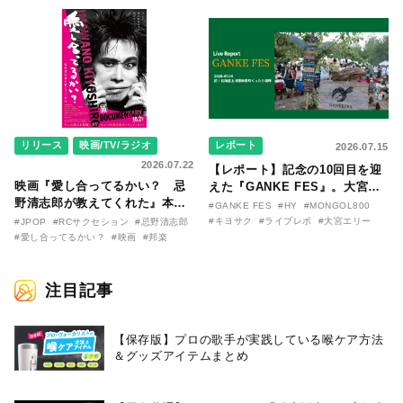
季節が終わる前に〜わたしと〇
大阪に集まったファンが熱狂し
〇のはなし〜』
た日。
リリース
映画/TV/ラジオ
レポート
2026.07.15
2026.07.22
【レポート】記念の10回目を迎
映画『愛し合ってるかい？ 忌
えた『GANKE FES』。大宮エ
野清志郎が教えてくれた』本予
リー作『アイヌの神々の崖』を
#GANKE FES
#HY
#MONGOL800
告映像とキービジュアルがつい
前に、キヨサク
#キヨサク
#ライブレポ
#大宮エリー
#JPOP
#RCサクセション
#忌野清志郎
に解禁！ キヨシロー関連商品も
（MONGOL800）がウクレレで
#愛し合ってるかい？
#映画
#邦楽
続々と発売が決定！
熱唱。
注目記事
【保存版】プロの歌手が実践している喉ケア⽅法
＆グッズアイテムまとめ