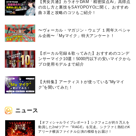
【男女共通】カラオケDAM「精密採点Ai」高得点
の出し方と裏技をSAYOPOYOに聞く。おすすめ
曲３選と攻略のコツもご紹介！
〜ヴォーカル・マガジン・ウェブ １周年スペシャ
ル企画〜「Myマイク」特大アンケート！
【ボーカル宅録＆歌ってみた】おすすめのコンデ
ンサーマイク10選！5000円以下の安いマイクから
プロ使用モデルまで紹介
【大特集】アーティストが使っている“Myマイ
ク”を聞いてみた！
ニュース
【オフィシャルライブレポート】シクフォニが約５万人を
動員した2ndツアー『RAGE』を完走。シクファミ熱狂のK
アリーナ横浜ファイナル公演の模様をお届け！