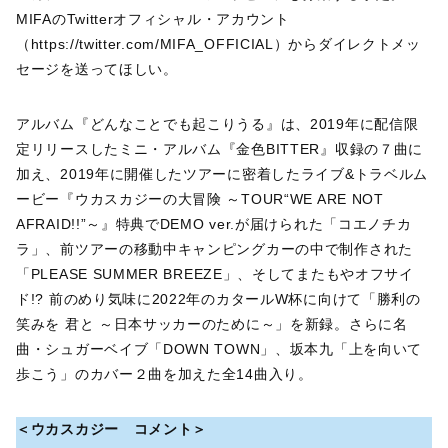
MIFAのTwitterオフィシャル・アカウント
（https://twitter.com/MIFA_OFFICIAL）からダイレクトメッ
セージを送ってほしい。
アルバム『どんなことでも起こりうる』は、2019年に配信限
定リリースしたミニ・アルバム『金色BITTER』収録の７曲に
加え、2019年に開催したツアーに密着したライブ&トラベルム
ービー『ウカスカジーの大冒険 ～TOUR“WE ARE NOT
AFRAID!!”～』特典でDEMO ver.が届けられた「コエノチカ
ラ」、前ツアーの移動中キャンピングカーの中で制作された
「PLEASE SUMMER BREEZE」、そしてまたもやオフサイ
ド!? 前のめり気味に2022年のカタールW杯に向けて「勝利の
笑みを 君と ～日本サッカーのために～」を新録。さらに名
曲・シュガーベイブ「DOWN TOWN」、坂本九「上を向いて
歩こう」のカバー２曲を加えた全14曲入り。
＜ウカスカジー コメント＞