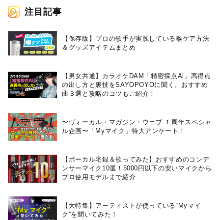
注目記事
【保存版】プロの歌手が実践している喉ケア⽅法
＆グッズアイテムまとめ
【男女共通】カラオケDAM「精密採点Ai」高得点
の出し方と裏技をSAYOPOYOに聞く。おすすめ
曲３選と攻略のコツもご紹介！
〜ヴォーカル・マガジン・ウェブ １周年スペシャ
ル企画〜「Myマイク」特大アンケート！
【ボーカル宅録＆歌ってみた】おすすめのコンデ
ンサーマイク10選！5000円以下の安いマイクから
プロ使用モデルまで紹介
【大特集】アーティストが使っている“Myマイ
ク”を聞いてみた！