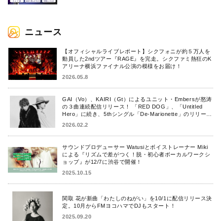
ニュース
【オフィシャルライブレポート】シクフォニが約５万人を
動員した2ndツアー『RAGE』を完走。シクファミ熱狂のK
アリーナ横浜ファイナル公演の模様をお届け！
2026.05.8
GAI（Vo）、KAIRI（Gt）によるユニット・Embersが怒涛
の３曲連続配信リリース！ 「RED DOG」、「Untitled
Hero」に続き、5thシングル「De-Marionette」のリリース
を発表！
2026.02.2
サウンドプロデューサー Watusiとボイストレーナー Miki
による『リズムで差がつく！脱・初心者ボーカルワークシ
ョップ』が12/7に渋谷で開催！
2025.10.15
関取 花が新曲「わたしのねがい」を10/1に配信リリース決
定。10月からFMヨコハマでDJもスタート！
2025.09.20