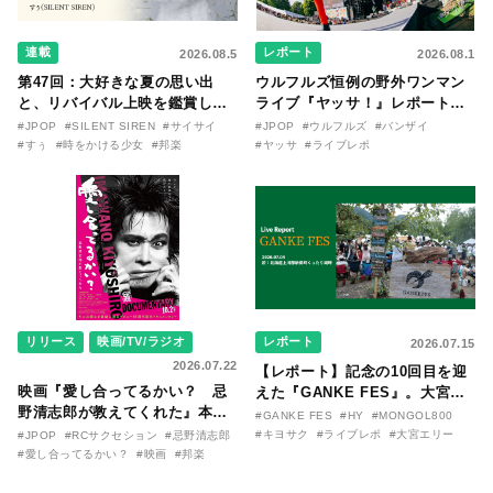
連載
レポート
2026.08.5
2026.08.1
第47回：大好きな夏の思い出
ウルフルズ恒例の野外ワンマン
と、リバイバル上映を鑑賞した
ライブ『ヤッサ！』レポート！
『時をかける少女』のおはなし
リリースから30年を迎えたアル
#JPOP
#SILENT SIREN
#サイサイ
#JPOP
#ウルフルズ
#バンザイ
〜SILENT SIREN・すぅ『この
バム『バンザイ』完全再現に、
#すぅ
#時をかける少女
#邦楽
#ヤッサ
#ライブレポ
季節が終わる前に〜わたしと〇
大阪に集まったファンが熱狂し
〇のはなし〜』
た日。
リリース
映画/TV/ラジオ
レポート
2026.07.15
2026.07.22
【レポート】記念の10回目を迎
映画『愛し合ってるかい？ 忌
えた『GANKE FES』。大宮エ
野清志郎が教えてくれた』本予
リー作『アイヌの神々の崖』を
#GANKE FES
#HY
#MONGOL800
告映像とキービジュアルがつい
前に、キヨサク
#キヨサク
#ライブレポ
#大宮エリー
#JPOP
#RCサクセション
#忌野清志郎
に解禁！ キヨシロー関連商品も
（MONGOL800）がウクレレで
#愛し合ってるかい？
#映画
#邦楽
続々と発売が決定！
熱唱。