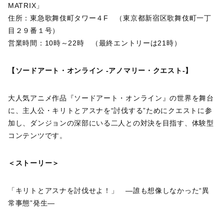
MATRIX」
住所：東急歌舞伎町タワー４F （東京都新宿区歌舞伎町一丁
目２９番１号）
営業時間：10時～22時 （最終エントリーは21時）
【ソードアート・オンライン -アノマリー・クエスト-】
大人気アニメ作品『ソードアート・オンライン』の世界を舞台
に、主人公・キリトとアスナを“討伐する”ためにクエストに参
加し、ダンジョンの深部にいる二人との対決を目指す、体験型
コンテンツです。
＜ストーリー＞
「キリトとアスナを討伐せよ！」 ―誰も想像しなかった“異
常事態”発生―