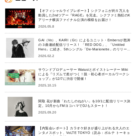
【オフィシャルライブレポート】シクフォニが約５万人を
動員した2ndツアー『RAGE』を完走。シクファミ熱狂のK
アリーナ横浜ファイナル公演の模様をお届け！
2026.05.8
GAI（Vo）、KAIRI（Gt）によるユニット・Embersが怒涛
の３曲連続配信リリース！ 「RED DOG」、「Untitled
Hero」に続き、5thシングル「De-Marionette」のリリース
を発表！
2026.02.2
サウンドプロデューサー Watusiとボイストレーナー Miki
による『リズムで差がつく！脱・初心者ボーカルワークシ
ョップ』が12/7に渋谷で開催！
2025.10.15
関取 花が新曲「わたしのねがい」を10/1に配信リリース決
定。10月からFMヨコハマでDJもスタート！
2025.09.20
【内覧会レポート】カラオケ好きが盛り上がれる大人のエ
ンタメスポット、VoLTE TOKYO（読み：ボルテ トーキョ