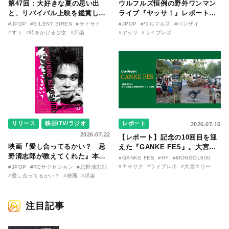
第47回：大好きな夏の思い出
ウルフルズ恒例の野外ワンマン
と、リバイバル上映を鑑賞した
ライブ『ヤッサ！』レポート！
『時をかける少女』のおはなし
リリースから30年を迎えたアル
#JPOP
#SILENT SIREN
#サイサイ
#JPOP
#ウルフルズ
#バンザイ
〜SILENT SIREN・すぅ『この
バム『バンザイ』完全再現に、
#すぅ
#時をかける少女
#邦楽
#ヤッサ
#ライブレポ
季節が終わる前に〜わたしと〇
大阪に集まったファンが熱狂し
〇のはなし〜』
た日。
リリース
映画/TV/ラジオ
レポート
2026.07.15
2026.07.22
【レポート】記念の10回目を迎
映画『愛し合ってるかい？ 忌
えた『GANKE FES』。大宮エ
野清志郎が教えてくれた』本予
リー作『アイヌの神々の崖』を
#GANKE FES
#HY
#MONGOL800
告映像とキービジュアルがつい
前に、キヨサク
#キヨサク
#ライブレポ
#大宮エリー
#JPOP
#RCサクセション
#忌野清志郎
に解禁！ キヨシロー関連商品も
（MONGOL800）がウクレレで
#愛し合ってるかい？
#映画
#邦楽
続々と発売が決定！
熱唱。
注目記事