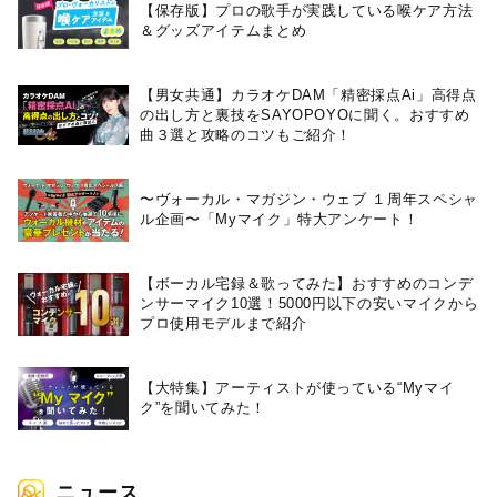
【保存版】プロの歌手が実践している喉ケア⽅法
＆グッズアイテムまとめ
【男女共通】カラオケDAM「精密採点Ai」高得点
の出し方と裏技をSAYOPOYOに聞く。おすすめ
曲３選と攻略のコツもご紹介！
〜ヴォーカル・マガジン・ウェブ １周年スペシャ
ル企画〜「Myマイク」特大アンケート！
【ボーカル宅録＆歌ってみた】おすすめのコンデ
ンサーマイク10選！5000円以下の安いマイクから
プロ使用モデルまで紹介
【大特集】アーティストが使っている“Myマイ
ク”を聞いてみた！
ニュース