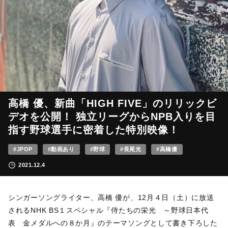
高橋 優、新曲「HIGH FIVE」のリリックビ
デオを公開！ 独立リーグからNPB入りを目
指す野球選手に密着した特別映像！
#JPOP
#動画あり
#野球
#長尾光
#高橋優
2021.12.4
シンガーソングライター、高橋 優が、12月４日（土）に放送
されるNHK BS１スペシャル『侍たちの栄光 ～野球日本代
表 金メダルへの８か月』のテーマソングとして書き下ろした