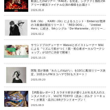
動員した2ndツアー『RAGE』を完走。シクファミ熱狂のK
アリーナ横浜ファイナル公演の模様をお届け！
2026.05.8
GAI（Vo）、KAIRI（Gt）によるユニット・Embersが怒涛
の３曲連続配信リリース！ 「RED DOG」、「Untitled
Hero」に続き、5thシングル「De-Marionette」のリリース
を発表！
2026.02.2
サウンドプロデューサー Watusiとボイストレーナー Miki
による『リズムで差がつく！脱・初心者ボーカルワークシ
ョップ』が12/7に渋谷で開催！
2025.10.15
関取 花が新曲「わたしのねがい」を10/1に配信リリース決
定。10月からFMヨコハマでDJもスタート！
2025.09.20
【内覧会レポート】カラオケ好きが盛り上がれる大人のエ
ンタメスポット、VoLTE TOKYO（読み：ボルテ トーキョ
ー）が東京・品川に8/8グランドオープン！
2025.08.9