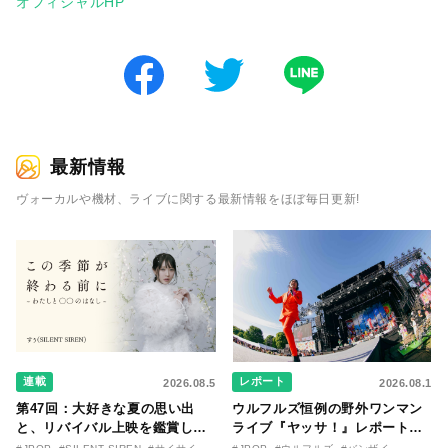
オフィシャルHP
最新情報
ヴォーカルや機材、ライブに関する最新情報をほぼ毎日更新!
連載
レポート
2026.08.5
2026.08.1
第47回：大好きな夏の思い出
ウルフルズ恒例の野外ワンマン
と、リバイバル上映を鑑賞した
ライブ『ヤッサ！』レポート！
『時をかける少女』のおはなし
リリースから30年を迎えたアル