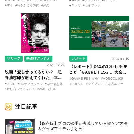
#JPOP
#SILENT SIREN
#サイサイ
#JPOP
#ウルフルズ
#バンザイ
〜SILENT SIREN・すぅ『この
バム『バンザイ』完全再現に、
#すぅ
#時をかける少女
#邦楽
#ヤッサ
#ライブレポ
季節が終わる前に〜わたしと〇
大阪に集まったファンが熱狂し
〇のはなし〜』
た日。
リリース
映画/TV/ラジオ
レポート
2026.07.15
2026.07.22
【レポート】記念の10回目を迎
映画『愛し合ってるかい？ 忌
えた『GANKE FES』。大宮エ
野清志郎が教えてくれた』本予
リー作『アイヌの神々の崖』を
#GANKE FES
#HY
#MONGOL800
告映像とキービジュアルがつい
前に、キヨサク
#キヨサク
#ライブレポ
#大宮エリー
#JPOP
#RCサクセション
#忌野清志郎
に解禁！ キヨシロー関連商品も
（MONGOL800）がウクレレで
#愛し合ってるかい？
#映画
#邦楽
続々と発売が決定！
熱唱。
注目記事
【保存版】プロの歌手が実践している喉ケア⽅法
＆グッズアイテムまとめ