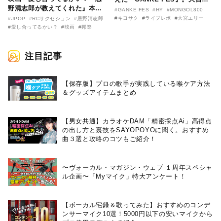
野清志郎が教えてくれた』本予
リー作『アイヌの神々の崖』を
#GANKE FES
#HY
#MONGOL800
告映像とキービジュアルがつい
前に、キヨサク
#キヨサク
#ライブレポ
#大宮エリー
#JPOP
#RCサクセション
#忌野清志郎
に解禁！ キヨシロー関連商品も
（MONGOL800）がウクレレで
#愛し合ってるかい？
#映画
#邦楽
続々と発売が決定！
熱唱。
注目記事
【保存版】プロの歌手が実践している喉ケア⽅法
＆グッズアイテムまとめ
【男女共通】カラオケDAM「精密採点Ai」高得点
の出し方と裏技をSAYOPOYOに聞く。おすすめ
曲３選と攻略のコツもご紹介！
〜ヴォーカル・マガジン・ウェブ １周年スペシャ
ル企画〜「Myマイク」特大アンケート！
【ボーカル宅録＆歌ってみた】おすすめのコンデ
ンサーマイク10選！5000円以下の安いマイクから