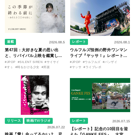
連載
レポート
2026.08.5
2026.08.1
第47回：大好きな夏の思い出
ウルフルズ恒例の野外ワンマン
と、リバイバル上映を鑑賞した
ライブ『ヤッサ！』レポート！
『時をかける少女』のおはなし
リリースから30年を迎えたアル
#JPOP
#SILENT SIREN
#サイサイ
#JPOP
#ウルフルズ
#バンザイ
〜SILENT SIREN・すぅ『この
バム『バンザイ』完全再現に、
#すぅ
#時をかける少女
#邦楽
#ヤッサ
#ライブレポ
季節が終わる前に〜わたしと〇
大阪に集まったファンが熱狂し
〇のはなし〜』
た日。
リリース
映画/TV/ラジオ
レポート
2026.07.15
2026.07.22
【レポート】記念の10回目を迎
映画『愛し合ってるかい？ 忌
えた『GANKE FES』。大宮エ