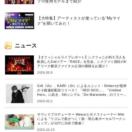
プロ使用モデルまで紹介
【大特集】アーティストが使っている“Myマイ
ク”を聞いてみた！
ニュース
【オフィシャルライブレポート】シクフォニが約５万人を
動員した2ndツアー『RAGE』を完走。シクファミ熱狂のK
アリーナ横浜ファイナル公演の模様をお届け！
2026.05.8
GAI（Vo）、KAIRI（Gt）によるユニット・Embersが怒涛
の３曲連続配信リリース！ 「RED DOG」、「Untitled
Hero」に続き、5thシングル「De-Marionette」のリリース
を発表！
2026.02.2
サウンドプロデューサー Watusiとボイストレーナー Miki
による『リズムで差がつく！脱・初心者ボーカルワークシ
ョップ』が12/7に渋谷で開催！
2025.10.15