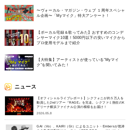
〜ヴォーカル・マガジン・ウェブ １周年スペシャ
ル企画〜「Myマイク」特大アンケート！
【ボーカル宅録＆歌ってみた】おすすめのコンデ
ンサーマイク10選！5000円以下の安いマイクから
プロ使用モデルまで紹介
【大特集】アーティストが使っている“Myマイ
ク”を聞いてみた！
ニュース
【オフィシャルライブレポート】シクフォニが約５万人を
動員した2ndツアー『RAGE』を完走。シクファミ熱狂のK
アリーナ横浜ファイナル公演の模様をお届け！
2026.05.8
GAI（Vo）、KAIRI（Gt）によるユニット・Embersが怒涛