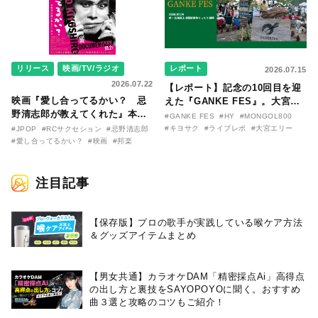
リリース
映画/TV/ラジオ
レポート
2026.07.15
2026.07.22
【レポート】記念の10回目を迎
映画『愛し合ってるかい？ 忌
えた『GANKE FES』。大宮エ
野清志郎が教えてくれた』本予
リー作『アイヌの神々の崖』を
#GANKE FES
#HY
#MONGOL800
告映像とキービジュアルがつい
前に、キヨサク
#キヨサク
#ライブレポ
#大宮エリー
#JPOP
#RCサクセション
#忌野清志郎
に解禁！ キヨシロー関連商品も
（MONGOL800）がウクレレで
#愛し合ってるかい？
#映画
#邦楽
続々と発売が決定！
熱唱。
注目記事
【保存版】プロの歌手が実践している喉ケア⽅法
＆グッズアイテムまとめ
【男女共通】カラオケDAM「精密採点Ai」高得点
の出し方と裏技をSAYOPOYOに聞く。おすすめ
曲３選と攻略のコツもご紹介！