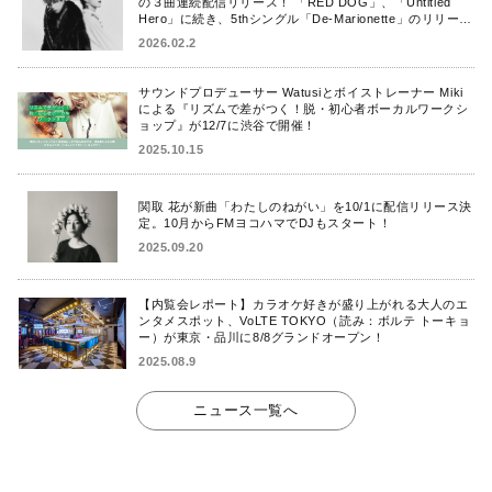
の３曲連続配信リリース！ 「RED DOG」、「Untitled
Hero」に続き、5thシングル「De-Marionette」のリリース
を発表！
2026.02.2
サウンドプロデューサー Watusiとボイストレーナー Miki
による『リズムで差がつく！脱・初心者ボーカルワークシ
ョップ』が12/7に渋谷で開催！
2025.10.15
関取 花が新曲「わたしのねがい」を10/1に配信リリース決
定。10月からFMヨコハマでDJもスタート！
2025.09.20
【内覧会レポート】カラオケ好きが盛り上がれる大人のエ
ンタメスポット、VoLTE TOKYO（読み：ボルテ トーキョ
ー）が東京・品川に8/8グランドオープン！
2025.08.9
ニュース一覧へ