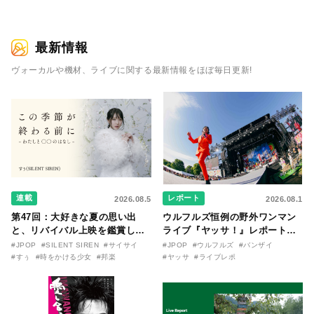
最新情報
ヴォーカルや機材、ライブに関する最新情報をほぼ毎日更新!
連載
レポート
2026.08.5
2026.08.1
第47回：大好きな夏の思い出
ウルフルズ恒例の野外ワンマン
と、リバイバル上映を鑑賞した
ライブ『ヤッサ！』レポート！
『時をかける少女』のおはなし
リリースから30年を迎えたアル
#JPOP
#SILENT SIREN
#サイサイ
#JPOP
#ウルフルズ
#バンザイ
〜SILENT SIREN・すぅ『この
バム『バンザイ』完全再現に、
#すぅ
#時をかける少女
#邦楽
#ヤッサ
#ライブレポ
季節が終わる前に〜わたしと〇
大阪に集まったファンが熱狂し
〇のはなし〜』
た日。