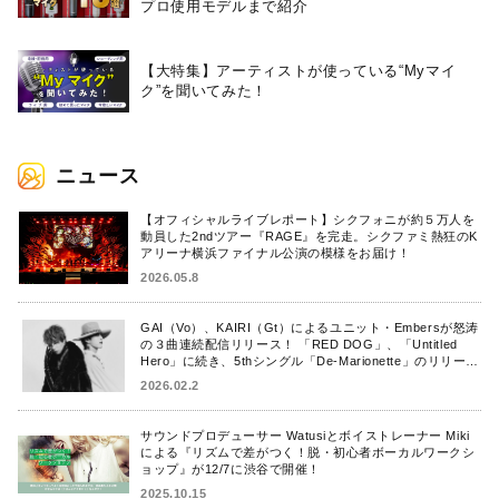
プロ使用モデルまで紹介
【大特集】アーティストが使っている“Myマイ
ク”を聞いてみた！
ニュース
【オフィシャルライブレポート】シクフォニが約５万人を
動員した2ndツアー『RAGE』を完走。シクファミ熱狂のK
アリーナ横浜ファイナル公演の模様をお届け！
2026.05.8
GAI（Vo）、KAIRI（Gt）によるユニット・Embersが怒涛
の３曲連続配信リリース！ 「RED DOG」、「Untitled
Hero」に続き、5thシングル「De-Marionette」のリリース
を発表！
2026.02.2
サウンドプロデューサー Watusiとボイストレーナー Miki
による『リズムで差がつく！脱・初心者ボーカルワークシ
ョップ』が12/7に渋谷で開催！
2025.10.15