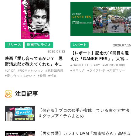
〇のはなし〜』
た日。
リリース
映画/TV/ラジオ
レポート
2026.07.15
2026.07.22
【レポート】記念の10回目を迎
映画『愛し合ってるかい？ 忌
えた『GANKE FES』。大宮エ
野清志郎が教えてくれた』本予
リー作『アイヌの神々の崖』を
#GANKE FES
#HY
#MONGOL800
告映像とキービジュアルがつい
前に、キヨサク
#キヨサク
#ライブレポ
#大宮エリー
#JPOP
#RCサクセション
#忌野清志郎
に解禁！ キヨシロー関連商品も
（MONGOL800）がウクレレで
#愛し合ってるかい？
#映画
#邦楽
続々と発売が決定！
熱唱。
注目記事
【保存版】プロの歌手が実践している喉ケア⽅法
＆グッズアイテムまとめ
【男女共通】カラオケDAM「精密採点Ai」高得点