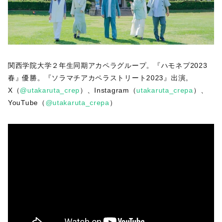
関西学院大学２年生同期アカペラグループ。『ハモネプ2023
春』優勝。『ソラマチアカペラストリート2023』出演。
X（
@utakaruta_crep
）、Instagram（
utakaruta_crepa
）、
YouTube（
@utakaruta_crepa
）