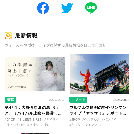
最新情報
ヴォーカルや機材、ライブに関する最新情報をほぼ毎日更新!
連載
レポート
2026.08.5
2026.08.1
第47回：大好きな夏の思い出
ウルフルズ恒例の野外ワンマン
と、リバイバル上映を鑑賞した
ライブ『ヤッサ！』レポート！
『時をかける少女』のおはなし
リリースから30年を迎えたアル
#JPOP
#SILENT SIREN
#サイサイ
#JPOP
#ウルフルズ
#バンザイ
〜SILENT SIREN・すぅ『この
バム『バンザイ』完全再現に、
#すぅ
#時をかける少女
#邦楽
#ヤッサ
#ライブレポ
季節が終わる前に〜わたしと〇
大阪に集まったファンが熱狂し