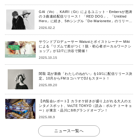
GAI（Vo）、KAIRI（Gt）によるユニット・Embersが怒涛
の３曲連続配信リリース！ 「RED DOG」、「Untitled
Hero」に続き、5thシングル「De-Marionette」のリリース
を発表！
2026.02.2
サウンドプロデューサー Watusiとボイストレーナー Miki
による『リズムで差がつく！脱・初心者ボーカルワークシ
ョップ』が12/7に渋谷で開催！
2025.10.15
関取 花が新曲「わたしのねがい」を10/1に配信リリース決
定。10月からFMヨコハマでDJもスタート！
2025.09.20
【内覧会レポート】カラオケ好きが盛り上がれる大人のエ
ンタメスポット、VoLTE TOKYO（読み：ボルテ トーキョ
ー）が東京・品川に8/8グランドオープン！
2025.08.9
ニュース一覧へ