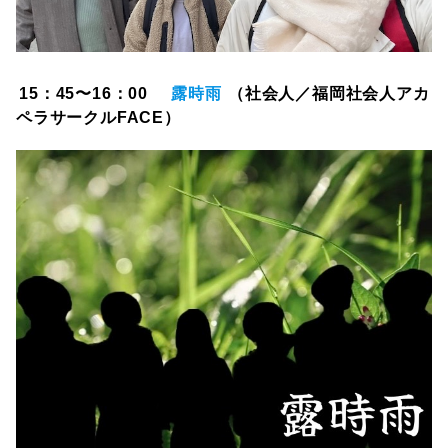
15：45〜16：00
露時雨
（社会人／福岡社会人アカ
ペラサークルFACE）