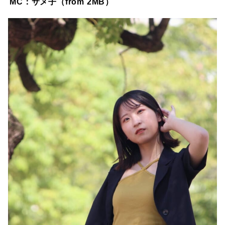
MC：サメ子（from 2MB）