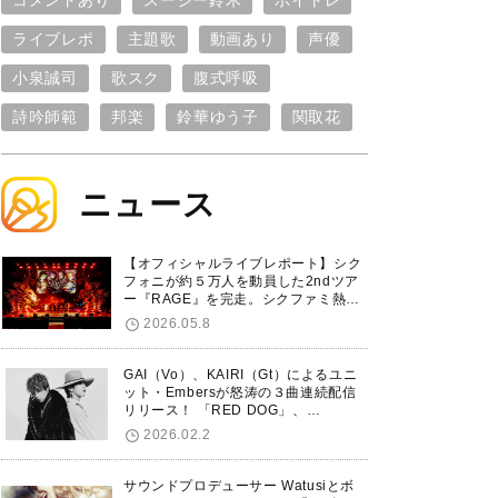
コメントあり
スージー鈴木
ボイトレ
ライブレポ
主題歌
動画あり
声優
小泉誠司
歌スク
腹式呼吸
詩吟師範
邦楽
鈴華ゆう子
関取花
ニュース
【オフィシャルライブレポート】シク
フォニが約５万人を動員した2ndツア
ー『RAGE』を完走。シクファミ熱狂
のKアリーナ横浜ファイナル公演の模
2026.05.8
様をお届け！
GAI（Vo）、KAIRI（Gt）によるユニ
ット・Embersが怒涛の３曲連続配信
リリース！ 「RED DOG」、
「Untitled Hero」に続き、5thシング
2026.02.2
ル「De-Marionette」のリリースを発
表！
サウンドプロデューサー Watusiとボ