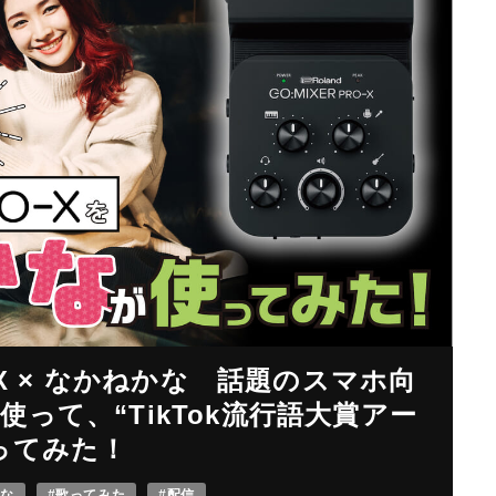
PRO-X × なかねかな 話題のスマホ向
って、“TikTok流行語大賞アー
ってみた！
かな
#歌ってみた
#配信