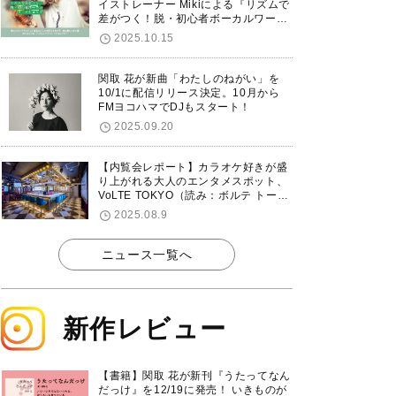
イストレーナー Mikiによる『リズムで
差がつく！脱・初心者ボーカルワーク
ショップ』が12/7に渋谷で開催！
2025.10.15
関取 花が新曲「わたしのねがい」を
10/1に配信リリース決定。10月から
FMヨコハマでDJもスタート！
2025.09.20
【内覧会レポート】カラオケ好きが盛
り上がれる大人のエンタメスポット、
VoLTE TOKYO（読み：ボルテ トーキ
ョー）が東京・品川に8/8グランドオ
2025.08.9
ープン！
ニュース一覧へ
新作レビュー
【書籍】関取 花が新刊『うたってなん
だっけ』を12/19に発売！ いきものが