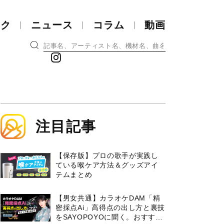
ック
ニュース
コラム
動画
注目記事
【保存版】プロの歌手が実践し
ている喉ケア⽅法＆グッズアイ
テムまとめ
【男女共通】カラオケDAM「精
密採点Ai」高得点の出し方と裏技
をSAYOPOYOに聞く。おすすめ