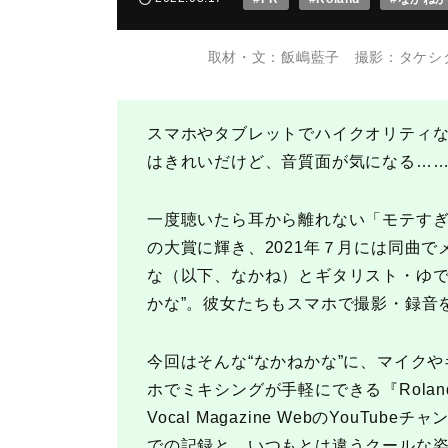
取材・文：飯嶋藍子 撮影：タケシタト
スマホやタブレットでハイクオリティ
はきれいだけど、音質面が気になる…
一度聴いたら耳から離れない「モテすぎて
の大賞に輝き、2021年７月には同曲
な（以下、なかね）とギタリスト・ゆで
かな”。彼女たちもスマホで撮影・録音
今回はそんな“なかねかな”に、マイク
ホでミキシングが手軽にできる『Roland
Vocal Magazine WebのYou
での記録と、いつもとは違うクールな姿