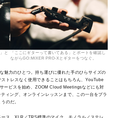
」と
「ここにギターって書いてある」とポートを確認し
ながらGO:MIXER PRO-Xとギターをつなぐ。
の大きな魅力のひとつ。持ち運びに優れた手のひらサイズの
トレスなく使用できることはもちろん、YouTube
グサービスを始め、ZOOM Cloud Meetingsなどにも対
ーティング、オンラインレッスンまで、この一台をプラ
まうのだ。
ース、XLR／TRS標準のマイク、モノラル／ステレ