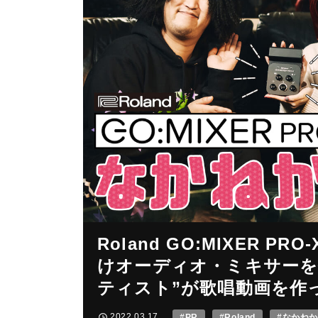
Roland GO:MIXER 
けオーディオ・ミキサーを使
ティスト”が歌唱動画を作
2022.03.17
#PR
#Roland
#なかね