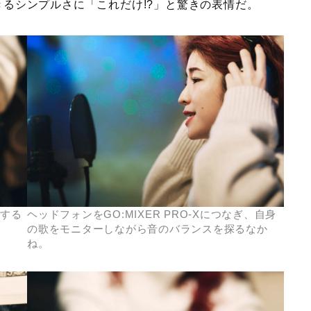
るシンプルさに「これだけ!?」と驚きの表情だ。
する
ヘッドフォンをGO:MIXER PRO-Xにつなぎ、自身
の歌をモニターしながら音のバランスを探るなか
ね。