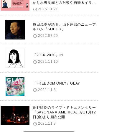
かり水野良樹との対談や自筆＆イラス
トで綴る自分史も掲載。さらに自身の
2025.11.21
誕生日12/18に渋谷で出版記念イベン
トを開催！
原田茂幸が語る、山下達郎のニューア
ルバム『SOFTLY』
2022.07.29
『2016-2020』iri
2021.11.10
『FREEDOM ONLY』GLAY
2021.11.8
細野晴臣のライブ・ドキュメンタリー
『SAYONARA AMERICA』が11月12
日(金)より順次公開
2021.11.8