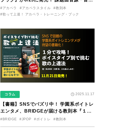
り用アプリを公開。
#アカペラ
#アカペラスタイル
#教則本
#歌って上達！ アカペラ・トレーニング・ブック
2025.11.17
コラム
【書籍】SNSでバズリ中！ 学園系ボイトレ
エンタメ、BRIDGEが届ける教則本『１分
で攻略！ ボイスタイプ別で挑む歌の上達
#BRIDGE
#JPOP
#ボイトレ
#教則本
法』が11/21に発売！