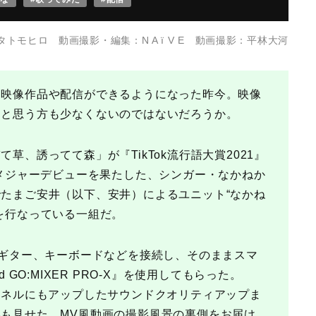
モヒロ 動画撮影・編集：N A ï V E 動画撮影：平林大河
な映像作品や配信ができるようになった昨今。映像
…と思う方も少なくないのではないだろうか。
草、誘ってて森」が『TikTok流行語大賞2021』
でメジャーデビューを果たした、シンガー・なかねか
たまご安井（以下、安井）によるユニット“なかね
を行なっている一組だ。
やギター、キーボードなどを接続し、そのままスマ
 GO:MIXER PRO-X』を使用してもらった。
Tubeチャンネルにもアップしたサウンドクオリティアップま
も見せた、MV風動画の撮影風景の裏側をお届け