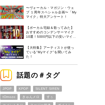
曲３選と攻略のコツもご紹介！
〜ヴォーカル・マガジン・ウェ
ブ １周年スペシャル企画〜「My
マイク」特大アンケート！
【ボーカル宅録＆歌ってみた】
おすすめのコンデンサーマイク
10選！5000円以下の安いマイク
からプロ使用モデルまで紹介
【大特集】アーティストが使っ
ている“Myマイク”を聞いてみ
た！
話題の＃タグ
JPOP
KPOP
SILENT SIREN
tOmozo
きゅんメロ
すぅ