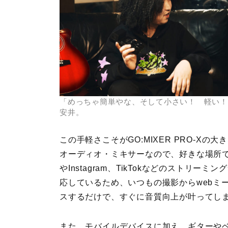
「めっちゃ簡単やな、そして小さい！ 軽い！
安井。
この手軽さこそがGO:MIXER PRO-X
オーディオ・ミキサーなので、好きな場所でス
やInstagram、TikTokなどのストリーミン
応しているため、いつもの撮影からwebミ
スするだけで、すぐに音質向上が叶ってし
また、モバイルデバイスに加え、ギターやベ