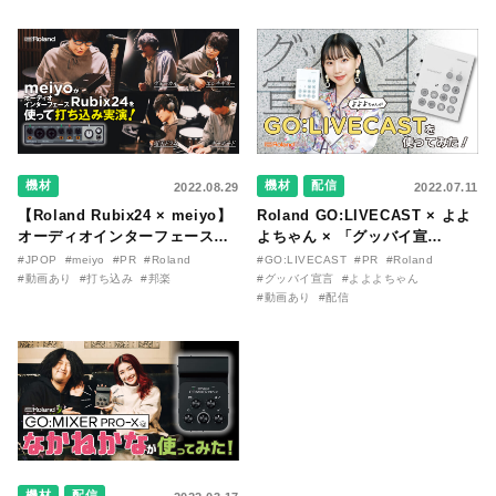
名様ご招待！
機材
機材
配信
2022.08.29
2022.07.11
【Roland Rubix24 × meiyo】
Roland GO:LIVECAST × よよ
オーディオインターフェースを
よちゃん × 「グッバイ宣
使った打ち込み実演の機材詳細
言」！ 注目のスマホ向けライ
#JPOP
#meiyo
#PR
#Roland
#GO:LIVECAST
#PR
#Roland
＆撮影秘話を語るスペシャルイ
ブ配信ツールで一味違う配信風
#動画あり
#打ち込み
#邦楽
#グッバイ宣言
#よよよちゃん
ンタビュー
動画を作ってみた【動画あり】
#動画あり
#配信
機材
配信