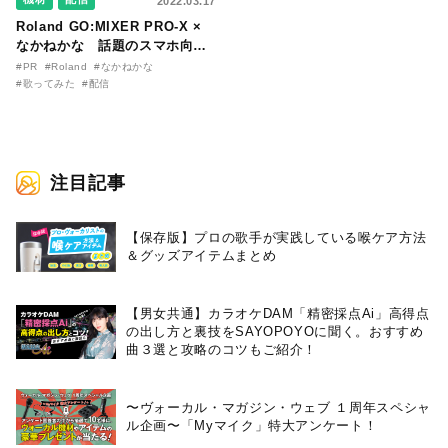
2022.03.17
Roland GO:MIXER PRO-X ×
なかねかな 話題のスマホ向け
オーディオ・ミキサーを使っ
#PR
#Roland
#なかねかな
て、“TikTok流行語大賞アーテ
#歌ってみた
#配信
ィスト”が歌唱動画を作ってみ
た！
注目記事
【保存版】プロの歌手が実践している喉ケア⽅法
＆グッズアイテムまとめ
【男女共通】カラオケDAM「精密採点Ai」高得点
の出し方と裏技をSAYOPOYOに聞く。おすすめ
曲３選と攻略のコツもご紹介！
〜ヴォーカル・マガジン・ウェブ １周年スペシャ
ル企画〜「Myマイク」特大アンケート！