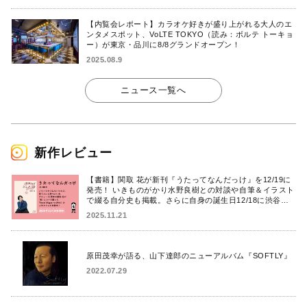
【内覧会レポート】カラオケ好きが盛り上がれる大人のエ
ンタメスポット、VoLTE TOKYO（読み：ボルテ トーキョ
ー）が東京・品川に8/8グランドオープン！
2025.08.9
ニュース一覧へ
新作レビュー
【書籍】関取 花が新刊『うたってなんだっけ』を12/19に
発売！ いきものがかり水野良樹との対談や自筆＆イラスト
で綴る自分史も掲載。さらに自身の誕生日12/18に渋谷で
出版記念イベントを開催！
2025.11.21
原田茂幸が語る、山下達郎のニューアルバム『SOFTLY』
2022.07.29