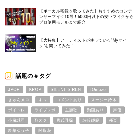
【ボーカル宅録＆歌ってみた】おすすめのコンデ
ンサーマイク10選！5000円以下の安いマイクから
プロ使用モデルまで紹介
【大特集】アーティストが使っている“Myマイ
ク”を聞いてみた！
話題の＃タグ
JPOP
KPOP
SILENT SIREN
tOmozo
きゅんメロ
すぅ
コメントあり
スージー鈴木
ボイトレ
ライブレポ
主題歌
動画あり
声優
小泉誠司
歌スク
腹式呼吸
詩吟師範
邦楽
鈴華ゆう子
関取花