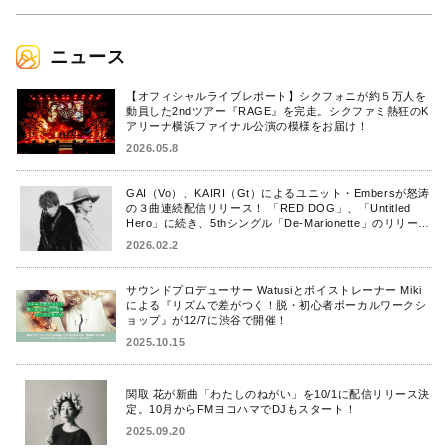
ニュース
【オフィシャルライブレポート】シクフォニが約５万人を
動員した2ndツアー『RAGE』を完走。シクファミ熱狂のK
アリーナ横浜ファイナル公演の模様をお届け！
2026.05.8
GAI（Vo）、KAIRI（Gt）によるユニット・Embersが怒涛
の３曲連続配信リリース！ 「RED DOG」、「Untitled
Hero」に続き、5thシングル「De-Marionette」のリリース
を発表！
2026.02.2
サウンドプロデューサー Watusiとボイストレーナー Miki
による『リズムで差がつく！脱・初心者ボーカルワークシ
ョップ』が12/7に渋谷で開催！
2025.10.15
関取 花が新曲「わたしのねがい」を10/1に配信リリース決
定。10月からFMヨコハマでDJもスタート！
2025.09.20