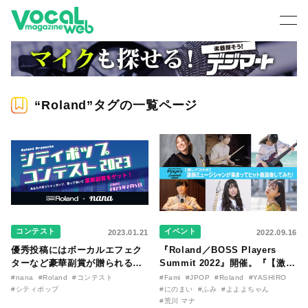
“Roland”タグの一覧ページ
コンテスト
イベント
2023.01.21
2022.09.16
優秀投稿にはボーカルエフェク
『Roland／BOSS Players
ターなど豪華副賞が贈られる
Summit 2022』開催。『【激レ
『Roland Presents シティポッ
アコラボ】 凄腕ミュージシャン
#nana
#Roland
#コンテスト
#Fami
#JPOP
#Roland
#YASHIRO
プコンテスト2023』が、音楽コ
が集まってヒット曲演奏してみ
#シティポップ
#にのまい
#ふみ
#よよよちゃん
ラボSNS「nana」にて開催！
た！ 』の公開収録ライブに100
#荒川 マナ