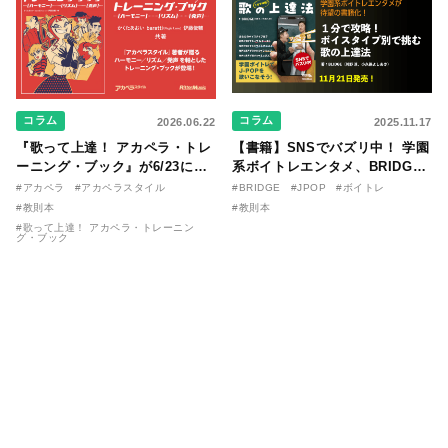
コラム
コラム
2026.06.22
2025.11.17
『歌って上達！ アカペラ・トレ
【書籍】SNSでバズリ中！ 学園
ーニング・ブック』が6/23に発
系ボイトレエンタメ、BRIDGE
売！ 課題曲音源・音取り用アプ
が届ける教則本『１分で攻略！
#アカペラ
#アカペラスタイル
#BRIDGE
#JPOP
#ボイトレ
リを公開。
ボイスタイプ別で挑む歌の上達
#教則本
#教則本
法』が11/21に発売！
#歌って上達！ アカペラ・トレーニン
グ・ブック