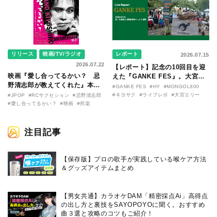
リリース
映画/TV/ラジオ
レポート
2026.07.15
2026.07.22
【レポート】記念の10回目を迎
映画『愛し合ってるかい？ 忌
えた『GANKE FES』。大宮エ
野清志郎が教えてくれた』本予
リー作『アイヌの神々の崖』を
#GANKE FES
#HY
#MONGOL800
告映像とキービジュアルがつい
前に、キヨサク
#キヨサク
#ライブレポ
#大宮エリー
#JPOP
#RCサクセション
#忌野清志郎
に解禁！ キヨシロー関連商品も
（MONGOL800）がウクレレで
#愛し合ってるかい？
#映画
#邦楽
続々と発売が決定！
熱唱。
注目記事
【保存版】プロの歌手が実践している喉ケア⽅法
＆グッズアイテムまとめ
【男女共通】カラオケDAM「精密採点Ai」高得点
の出し方と裏技をSAYOPOYOに聞く。おすすめ
曲３選と攻略のコツもご紹介！