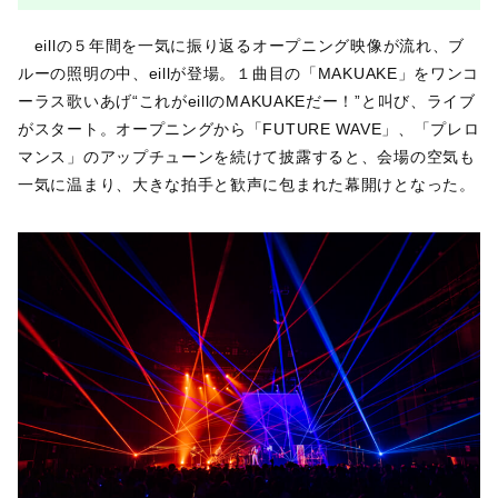
eillの５年間を一気に振り返るオープニング映像が流れ、ブ
ルーの照明の中、eillが登場。１曲目の「MAKUAKE」をワンコ
ーラス歌いあげ“これがeillのMAKUAKEだー！”と叫び、ライブ
がスタート。オープニングから「FUTURE WAVE」、「プレロ
マンス」のアップチューンを続けて披露すると、会場の空気も
一気に温まり、大きな拍手と歓声に包まれた幕開けとなった。