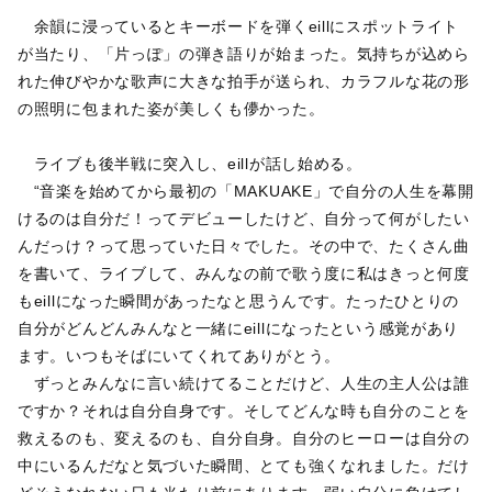
余韻に浸っているとキーボードを弾くeillにスポットライト
が当たり、「片っぽ」の弾き語りが始まった。気持ちが込めら
れた伸びやかな歌声に大きな拍手が送られ、カラフルな花の形
の照明に包まれた姿が美しくも儚かった。
ライブも後半戦に突入し、eillが話し始める。
“音楽を始めてから最初の「MAKUAKE」で自分の人生を幕開
けるのは自分だ！ってデビューしたけど、自分って何がしたい
んだっけ？って思っていた日々でした。その中で、たくさん曲
を書いて、ライブして、みんなの前で歌う度に私はきっと何度
もeillになった瞬間があったなと思うんです。たったひとりの
自分がどんどんみんなと一緒にeillになったという感覚があり
ます。いつもそばにいてくれてありがとう。
ずっとみんなに言い続けてることだけど、人生の主人公は誰
ですか？それは自分自身です。そしてどんな時も自分のことを
救えるのも、変えるのも、自分自身。自分のヒーローは自分の
中にいるんだなと気づいた瞬間、とても強くなれました。だけ