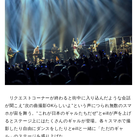
リクエストコーナーが終わると街中に入り込んだような会話
が聞こえ“次の曲撮影OKらしいよ”という声につられ無数のスマ
ホが宙を舞う。“これが日本のギャルたちだぜ”とeillが声を上げ
るとステージ上にはたくさんのギャルが登場。各々スマホで撮
影したり自由にダンスをしたりとeillと一緒に「ただのギャ
ル」のステージを盛り上げた。