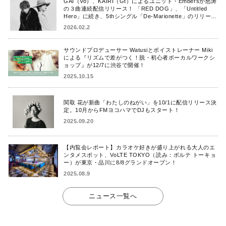
GAI（Vo）、KAIRI（Gt）によるユニット・Embersが怒涛
の３曲連続配信リリース！ 「RED DOG」、「Untitled
Hero」に続き、5thシングル「De-Marionette」のリリース
を発表！
2026.02.2
サウンドプロデューサー Watusiとボイストレーナー Miki
による『リズムで差がつく！脱・初心者ボーカルワークシ
ョップ』が12/7に渋谷で開催！
2025.10.15
関取 花が新曲「わたしのねがい」を10/1に配信リリース決
定。10月からFMヨコハマでDJもスタート！
2025.09.20
【内覧会レポート】カラオケ好きが盛り上がれる大人のエ
ンタメスポット、VoLTE TOKYO（読み：ボルテ トーキョ
ー）が東京・品川に8/8グランドオープン！
2025.08.9
ニュース一覧へ