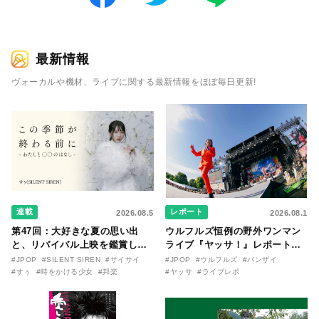
最新情報
ヴォーカルや機材、ライブに関する最新情報をほぼ毎日更新!
連載
レポート
2026.08.5
2026.08.1
第47回：大好きな夏の思い出
ウルフルズ恒例の野外ワンマン
と、リバイバル上映を鑑賞した
ライブ『ヤッサ！』レポート！
『時をかける少女』のおはなし
リリースから30年を迎えたアル
#JPOP
#SILENT SIREN
#サイサイ
#JPOP
#ウルフルズ
#バンザイ
〜SILENT SIREN・すぅ『この
バム『バンザイ』完全再現に、
#すぅ
#時をかける少女
#邦楽
#ヤッサ
#ライブレポ
季節が終わる前に〜わたしと〇
大阪に集まったファンが熱狂し
〇のはなし〜』
た日。