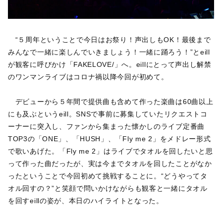
“５周年ということで今日はお祭り！声出しもOK！最後まで
みんなで一緒に楽しんでいきましょう！一緒に踊ろう！”とeill
が観客に呼びかけ「FAKELOVE/」へ。eillにとって声出し解禁
のワンマンライブはコロナ禍以降今回が初めて。
デビューから５年間で提供曲も含めて作った楽曲は60曲以上
にも及ぶというeill。SNSで事前に募集していたリクエストコ
ーナーに突入し、ファンから集まった懐かしのライブ定番曲
TOP3の「ONE」、「HUSH」、「Fly me 2」をメドレー形式
で歌いあげた。「Fly me 2」はライブでタオルを回したいと思
って作った曲だったが、実は今までタオルを回したことがなか
ったということで今回初めて挑戦することに。“どうやってタ
オル回すの？”と笑顔で問いかけながらも観客と一緒にタオル
を回すeillの姿が、本日のハイライトとなった。