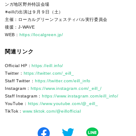
ンガ地区野外特設会場
※eillの出演は９月９日（土）
主催：ローカルグリーンフェスティバル実行委員会
後援：J-WAVE
WEB：
https://localgreen.jp/
関連リンク
Official HP：
https://eill.info/
Twitter：
https://twitter.com/_eill_
Staff Twitter：
https://twitter.com/eill_info
Instagram：
https://www.instagram.com/_eill_/
Staff Instagram：
https://www.instagram.com/eill_info/
YouTube：
https://www.youtube.com/@_eill_
TikTok：
www.tiktok.com/@eillofficial