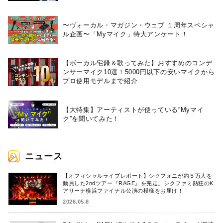
〜ヴォーカル・マガジン・ウェブ １周年スペシャ
ル企画〜「Myマイク」特大アンケート！
【ボーカル宅録＆歌ってみた】おすすめのコンデ
ンサーマイク10選！5000円以下の安いマイクから
プロ使用モデルまで紹介
【大特集】アーティストが使っている“Myマイ
ク”を聞いてみた！
ニュース
【オフィシャルライブレポート】シクフォニが約５万人を
動員した2ndツアー『RAGE』を完走。シクファミ熱狂のK
アリーナ横浜ファイナル公演の模様をお届け！
2026.05.8