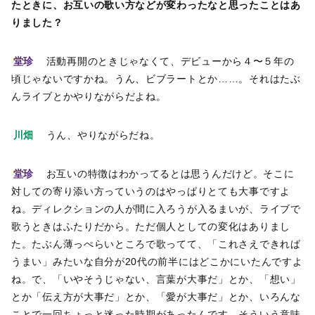
たときに、お互いの歌い方などが変わったなと思ったことはあ
りました？
堂珍
活動再開のときじゃなくて、デビューから４〜５年の
頃じゃないですかね。うん、ビブラートとか……。それはたぶ
んライブとかやりながらだよね。
川畑
うん、やりながらだね。
堂珍
お互いの特徴はわかってるとは思うんだけど。そこに
対しての寄り添い方っていうのはやっぱりとても大事ですよ
ね。ディレクションの人が間に入ろうが入るまいが、ライブで
歌うときはふたりだから。ただ個人としての変化はありまし
た。たぶん薄っぺらいところで歌ってて、「これさえできれば
うまい」みたいな自分が20代の前半にはどこかにいたんですよ
ね。で、「いやそうじゃない、言葉が大事だ」とか、「想い」
とか「伝え方が大事だ」とか、「愛が大事だ」とか、いろんな
ことで一回ちょっと迷った時期があったんです。そういう意味