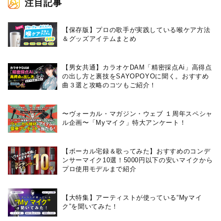
注目記事
【保存版】プロの歌手が実践している喉ケア⽅法
＆グッズアイテムまとめ
【男女共通】カラオケDAM「精密採点Ai」高得点
の出し方と裏技をSAYOPOYOに聞く。おすすめ
曲３選と攻略のコツもご紹介！
〜ヴォーカル・マガジン・ウェブ １周年スペシャ
ル企画〜「Myマイク」特大アンケート！
【ボーカル宅録＆歌ってみた】おすすめのコンデ
ンサーマイク10選！5000円以下の安いマイクから
プロ使用モデルまで紹介
【大特集】アーティストが使っている“Myマイ
ク”を聞いてみた！