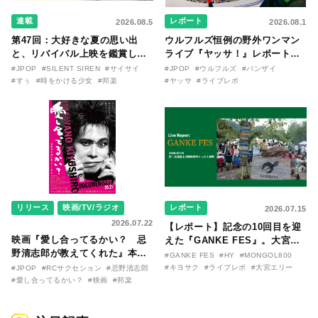
連載
レポート
2026.08.5
2026.08.1
第47回：大好きな夏の思い出
ウルフルズ恒例の野外ワンマン
と、リバイバル上映を鑑賞した
ライブ『ヤッサ！』レポート！
『時をかける少女』のおはなし
リリースから30年を迎えたアル
#JPOP
#SILENT SIREN
#サイサイ
#JPOP
#ウルフルズ
#バンザイ
〜SILENT SIREN・すぅ『この
バム『バンザイ』完全再現に、
#すぅ
#時をかける少女
#邦楽
#ヤッサ
#ライブレポ
季節が終わる前に〜わたしと〇
大阪に集まったファンが熱狂し
〇のはなし〜』
た日。
リリース
映画/TV/ラジオ
レポート
2026.07.15
2026.07.22
【レポート】記念の10回目を迎
映画『愛し合ってるかい？ 忌
えた『GANKE FES』。大宮エ
野清志郎が教えてくれた』本予
リー作『アイヌの神々の崖』を
#GANKE FES
#HY
#MONGOL800
告映像とキービジュアルがつい
前に、キヨサク
#キヨサク
#ライブレポ
#大宮エリー
#JPOP
#RCサクセション
#忌野清志郎
に解禁！ キヨシロー関連商品も
（MONGOL800）がウクレレで
#愛し合ってるかい？
#映画
#邦楽
続々と発売が決定！
熱唱。