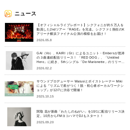
ニュース
【オフィシャルライブレポート】シクフォニが約５万人を
動員した2ndツアー『RAGE』を完走。シクファミ熱狂のK
アリーナ横浜ファイナル公演の模様をお届け！
2026.05.8
GAI（Vo）、KAIRI（Gt）によるユニット・Embersが怒涛
の３曲連続配信リリース！ 「RED DOG」、「Untitled
Hero」に続き、5thシングル「De-Marionette」のリリース
を発表！
2026.02.2
サウンドプロデューサー Watusiとボイストレーナー Miki
による『リズムで差がつく！脱・初心者ボーカルワークシ
ョップ』が12/7に渋谷で開催！
2025.10.15
関取 花が新曲「わたしのねがい」を10/1に配信リリース決
定。10月からFMヨコハマでDJもスタート！
2025.09.20