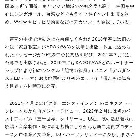
国39ヵ所で開催。またアジア地域での知名度も高く、中国を中
心にシンガポール、台湾などでもライブやイベント出演を始
め、Weiboやビリビリ動画などのアカウントも開設している。
声帯の手術で活動休止を余儀なくされた2018年春には初の
小説『家庭教室』(KADOKAWA)を執筆し出版。作品に込めら
れたメッセージが10代を中心に共感を呼び、2021年７月には
台湾でも出版された。2020年にはKADOKAWAとのパートナー
シップにより初のシングル「記憶の箱舟」(アニメ『デカダン
ス』EDテーマ）および同社より初のエッセイ「僕たちに似合
う世界」を同時期に発売。
2021年７月にはビクターエンタテインメント/コネクストー
ンレーベルから再メジャーデビュー。2022年２月には初のベ
ストアルバム『三千世界』をリリース。現在、彼の活動領域は
歌唱・音楽制作・配信者を基軸にしながらも楽曲提供プロデュ
ース／声優業／文筆業／DJ・パーソナリティーに及び、まさに