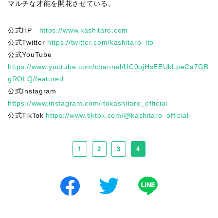
マルチな才能を開花させている。
公式HP
https://www.kashitaro.com
公式Twitter
https://twitter.com/kashitaro_ito
公式YouTube
https://www.youtube.com/channel/UC0ojHsEEUkLpeCa7GB
gROLQ/featured
公式Instagram
https://www.instagram.com/itokashitaro_official
公式TikTok
https://www.tiktok.com/@kashitaro_official
1
2
3
4