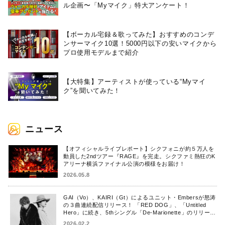
ル企画〜「Myマイク」特大アンケート！
【ボーカル宅録＆歌ってみた】おすすめのコンデ
ンサーマイク10選！5000円以下の安いマイクから
プロ使用モデルまで紹介
【大特集】アーティストが使っている“Myマイ
ク”を聞いてみた！
ニュース
【オフィシャルライブレポート】シクフォニが約５万人を
動員した2ndツアー『RAGE』を完走。シクファミ熱狂のK
アリーナ横浜ファイナル公演の模様をお届け！
2026.05.8
GAI（Vo）、KAIRI（Gt）によるユニット・Embersが怒涛
の３曲連続配信リリース！ 「RED DOG」、「Untitled
Hero」に続き、5thシングル「De-Marionette」のリリース
を発表！
2026.02.2