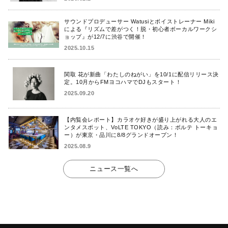
サウンドプロデューサー Watusiとボイストレーナー Miki
による『リズムで差がつく！脱・初心者ボーカルワークシ
ョップ』が12/7に渋谷で開催！
2025.10.15
関取 花が新曲「わたしのねがい」を10/1に配信リリース決
定。10月からFMヨコハマでDJもスタート！
2025.09.20
【内覧会レポート】カラオケ好きが盛り上がれる大人のエ
ンタメスポット、VoLTE TOKYO（読み：ボルテ トーキョ
ー）が東京・品川に8/8グランドオープン！
2025.08.9
ニュース一覧へ