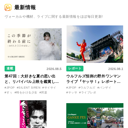
最新情報
ヴォーカルや機材、ライブに関する最新情報をほぼ毎日更新!
連載
レポート
2026.08.5
2026.08.1
第47回：大好きな夏の思い出
ウルフルズ恒例の野外ワンマン
と、リバイバル上映を鑑賞した
ライブ『ヤッサ！』レポート！
『時をかける少女』のおはなし
リリースから30年を迎えたアル
#JPOP
#SILENT SIREN
#サイサイ
#JPOP
#ウルフルズ
#バンザイ
〜SILENT SIREN・すぅ『この
バム『バンザイ』完全再現に、
#すぅ
#時をかける少女
#邦楽
#ヤッサ
#ライブレポ
季節が終わる前に〜わたしと〇
大阪に集まったファンが熱狂し
〇のはなし〜』
た日。