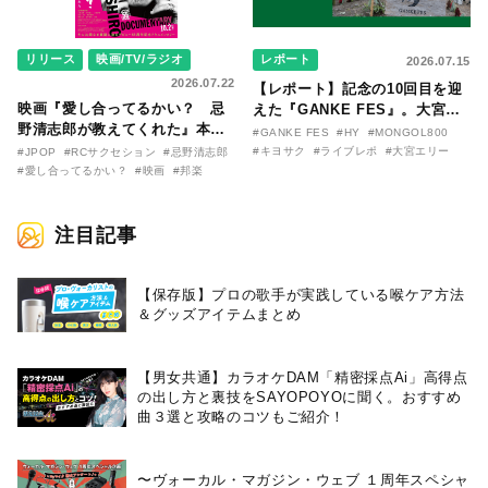
リリース
映画/TV/ラジオ
レポート
2026.07.15
2026.07.22
【レポート】記念の10回目を迎
映画『愛し合ってるかい？ 忌
えた『GANKE FES』。大宮エ
野清志郎が教えてくれた』本予
リー作『アイヌの神々の崖』を
#GANKE FES
#HY
#MONGOL800
告映像とキービジュアルがつい
前に、キヨサク
#キヨサク
#ライブレポ
#大宮エリー
#JPOP
#RCサクセション
#忌野清志郎
に解禁！ キヨシロー関連商品も
（MONGOL800）がウクレレで
#愛し合ってるかい？
#映画
#邦楽
続々と発売が決定！
熱唱。
注目記事
【保存版】プロの歌手が実践している喉ケア⽅法
＆グッズアイテムまとめ
【男女共通】カラオケDAM「精密採点Ai」高得点
の出し方と裏技をSAYOPOYOに聞く。おすすめ
曲３選と攻略のコツもご紹介！
〜ヴォーカル・マガジン・ウェブ １周年スペシャ