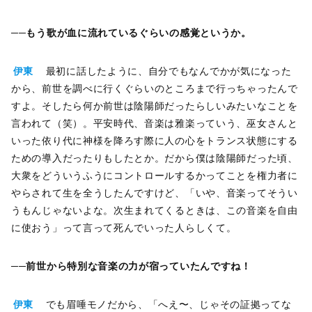
──もう歌が血に流れているぐらいの感覚というか。
伊東
最初に話したように、自分でもなんでかが気になった
から、前世を調べに行くぐらいのところまで行っちゃったんで
すよ。そしたら何か前世は陰陽師だったらしいみたいなことを
言われて（笑）。平安時代、音楽は雅楽っていう、巫女さんと
いった依り代に神様を降ろす際に人の心をトランス状態にする
ための導入だったりもしたとか。だから僕は陰陽師だった頃、
大衆をどういうふうにコントロールするかってことを権力者に
やらされて生を全うしたんですけど、「いや、音楽ってそうい
うもんじゃないよな。次生まれてくるときは、この音楽を自由
に使おう」って言って死んでいった人らしくて。
──前世から特別な音楽の力が宿っていたんですね！
伊東
でも眉唾モノだから、「へえ〜、じゃその証拠ってな