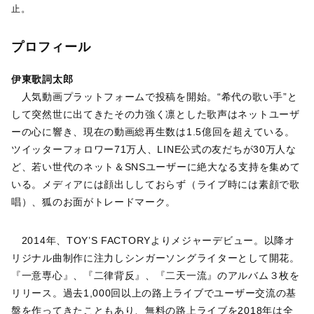
止。
プロフィール
伊東歌詞太郎
人気動画プラットフォームで投稿を開始。“希代の歌い手”と
して突然世に出てきたその力強く凛とした歌声はネットユーザ
ーの心に響き、現在の動画総再生数は1.5億回を超えている。
ツイッターフォロワー71万人、LINE公式の友だちが30万人な
ど、若い世代のネット＆SNSユーザーに絶大なる支持を集めて
いる。メディアには顔出ししておらず（ライブ時には素顔で歌
唱）、狐のお面がトレードマーク。
2014年、TOY’S FACTORYよりメジャーデビュー。以降オ
リジナル曲制作に注力しシンガーソングライターとして開花。
『一意専心』、『二律背反』、『二天一流』のアルバム３枚を
リリース。過去1,000回以上の路上ライブでユーザー交流の基
盤を作ってきたこともあり、無料の路上ライブを2018年は全