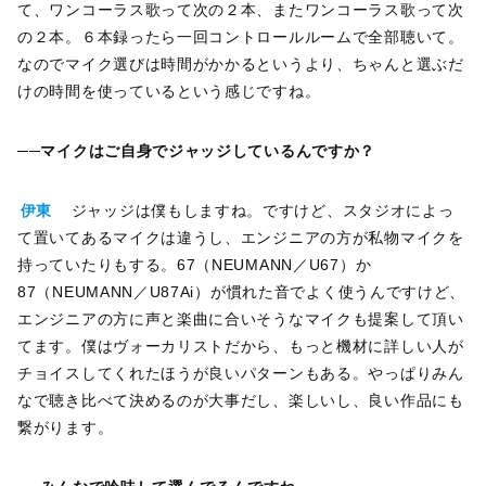
て、ワンコーラス歌って次の２本、またワンコーラス歌って次
の２本。６本録ったら一回コントロールルームで全部聴いて。
なのでマイク選びは時間がかかるというより、ちゃんと選ぶだ
けの時間を使っているという感じですね。
──マイクはご自身でジャッジしているんですか？
伊東
ジャッジは僕もしますね。ですけど、スタジオによっ
て置いてあるマイクは違うし、エンジニアの方が私物マイクを
持っていたりもする。67（NEUMANN／U67）か
87（NEUMANN／U87Ai）が慣れた音でよく使うんですけど、
エンジニアの方に声と楽曲に合いそうなマイクも提案して頂い
てます。僕はヴォーカリストだから、もっと機材に詳しい人が
チョイスしてくれたほうが良いパターンもある。やっぱりみん
なで聴き比べて決めるのが大事だし、楽しいし、良い作品にも
繋がります。