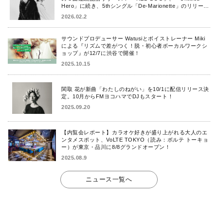
Hero」に続き、5thシングル「De-Marionette」のリリース
を発表！
2026.02.2
サウンドプロデューサー Watusiとボイストレーナー Miki
による『リズムで差がつく！脱・初心者ボーカルワークシ
ョップ』が12/7に渋谷で開催！
2025.10.15
関取 花が新曲「わたしのねがい」を10/1に配信リリース決
定。10月からFMヨコハマでDJもスタート！
2025.09.20
【内覧会レポート】カラオケ好きが盛り上がれる大人のエ
ンタメスポット、VoLTE TOKYO（読み：ボルテ トーキョ
ー）が東京・品川に8/8グランドオープン！
2025.08.9
ニュース一覧へ