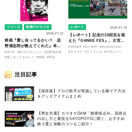
リリース
映画/TV/ラジオ
レポート
2026.07.15
2026.07.22
【レポート】記念の10回目を迎
映画『愛し合ってるかい？ 忌
えた『GANKE FES』。大宮エ
野清志郎が教えてくれた』本予
リー作『アイヌの神々の崖』を
#GANKE FES
#HY
#MONGOL800
告映像とキービジュアルがつい
前に、キヨサク
#キヨサク
#ライブレポ
#大宮エリー
#JPOP
#RCサクセション
#忌野清志郎
に解禁！ キヨシロー関連商品も
（MONGOL800）がウクレレで
#愛し合ってるかい？
#映画
#邦楽
続々と発売が決定！
熱唱。
注目記事
【保存版】プロの歌手が実践している喉ケア⽅法
＆グッズアイテムまとめ
【男女共通】カラオケDAM「精密採点Ai」高得点
の出し方と裏技をSAYOPOYOに聞く。おすすめ
曲３選と攻略のコツもご紹介！