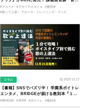
り用アプリを公開。
#アカペラ
#アカペラスタイル
#教則本
#歌って上達！ アカペラ・トレーニング・ブック
2025.11.17
コラム
【書籍】SNSでバズリ中！ 学園系ボイトレ
エンタメ、BRIDGEが届ける教則本『１分
で攻略！ ボイスタイプ別で挑む歌の上達
#BRIDGE
#JPOP
#ボイトレ
#教則本
法』が11/21に発売！