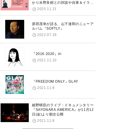
かり水野良樹との対談や自筆＆イラス
トで綴る自分史も掲載。さらに自身の
2025.11.21
誕生日12/18に渋谷で出版記念イベン
トを開催！
原田茂幸が語る、山下達郎のニューア
ルバム『SOFTLY』
2022.07.29
『2016-2020』iri
2021.11.10
『FREEDOM ONLY』GLAY
2021.11.8
細野晴臣のライブ・ドキュメンタリー
『SAYONARA AMERICA』が11月12
日(金)より順次公開
2021.11.8