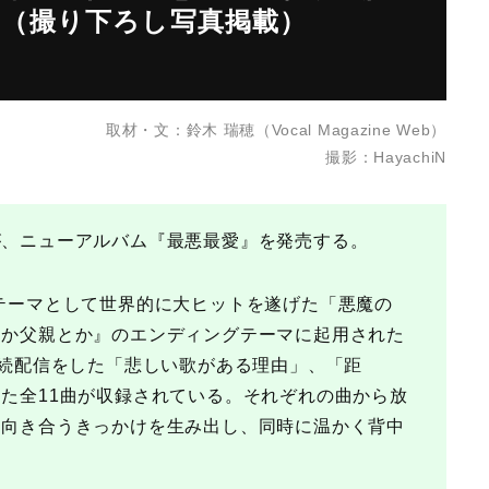
（撮り下ろし写真掲載）
取材・文：鈴木 瑞穂（Vocal Magazine Web）
撮影：HayachiN
が、ニューアルバム『最悪最愛』を発売する。
テーマとして世界的に大ヒットを遂げた「悪魔の
とか父親とか』のエンディングテーマに起用された
連続配信をした「悲しい歌がある理由」、「距
た全11曲が収録されている。それぞれの曲から放
と向き合うきっかけを生み出し、同時に温かく背中