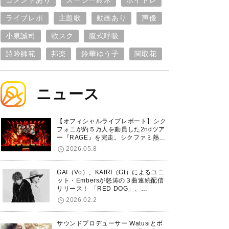
コメントあり
スージー鈴木
ボイトレ
ライブレポ
主題歌
動画あり
声優
小泉誠司
歌スク
腹式呼吸
詩吟師範
邦楽
鈴華ゆう子
関取花
ニュース
【オフィシャルライブレポート】シク
フォニが約５万人を動員した2ndツア
ー『RAGE』を完走。シクファミ熱狂
のKアリーナ横浜ファイナル公演の模
2026.05.8
様をお届け！
GAI（Vo）、KAIRI（Gt）によるユニ
ット・Embersが怒涛の３曲連続配信
リリース！ 「RED DOG」、
「Untitled Hero」に続き、5thシング
2026.02.2
ル「De-Marionette」のリリースを発
表！
サウンドプロデューサー Watusiとボ