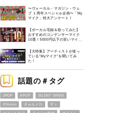
曲３選と攻略のコツもご紹介！
〜ヴォーカル・マガジン・ウェ
ブ １周年スペシャル企画〜「My
マイク」特大アンケート！
【ボーカル宅録＆歌ってみた】
おすすめのコンデンサーマイク
10選！5000円以下の安いマイク
からプロ使用モデルまで紹介
【大特集】アーティストが使っ
ている“Myマイク”を聞いてみ
た！
話題の＃タグ
JPOP
KPOP
SILENT SIREN
tOmozo
きゅんメロ
すぅ