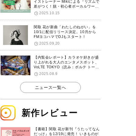
イストレーナー Mikiによる『リズムで
差がつく！脱・初心者ボーカルワーク
ショップ』が12/7に渋谷で開催！
2025.10.15
関取 花が新曲「わたしのねがい」を
10/1に配信リリース決定。10月から
FMヨコハマでDJもスタート！
2025.09.20
【内覧会レポート】カラオケ好きが盛
り上がれる大人のエンタメスポット、
VoLTE TOKYO（読み：ボルテ トーキ
ョー）が東京・品川に8/8グランドオ
2025.08.9
ープン！
ニュース一覧へ
新作レビュー
【書籍】関取 花が新刊『うたってなん
だっけ』を12/19に発売！ いきものが