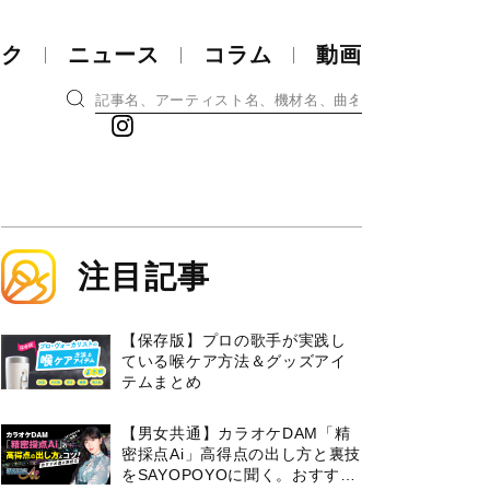
ック
ニュース
コラム
動画
注目記事
【保存版】プロの歌手が実践し
ている喉ケア⽅法＆グッズアイ
テムまとめ
【男女共通】カラオケDAM「精
密採点Ai」高得点の出し方と裏技
をSAYOPOYOに聞く。おすすめ