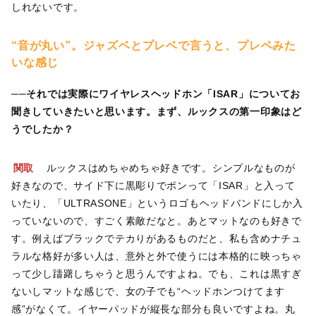
しれないです。
“音が丸い”。ジャズベとプレベで言うと、プレベみた
いな感じ
──それでは実際にワイヤレスヘッドホン「ISAR」についてお
聞きしていきたいと思います。まず、ルックスの第一印象はど
うでしたか？
関取
ルックスはめちゃめちゃ好きです。シンプルなものが
好きなので、サイド下に黒彫りでポンって「ISAR」と入って
いたり、「ULTRASONE」というロゴもヘッドバンドにしか入
っていないので、すごく素敵だなと。あとマットなのも好きで
す。例えばブラックでテカりがあるものだと、私も含めナチュ
ラルな格好が多い人は、意外と外で使うには本格的に映っちゃ
って少し躊躇しちゃうと思うんですよね。でも、これは黒すぎ
ないしマットな感じで、女の子でも“ヘッドホンつけてます
感”がなくて。イヤーパッドが縦長な部分も良いですよね。丸