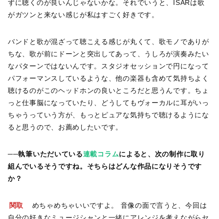
ずに聴くのが良いんじゃないかな。それでいうと、ISARは歌
がガツンと来ない感じが私はすごく好きです。
バンドと歌が混ざって聴こえる感じが丸くて、歌モノでありが
ちな、歌が前にドーンと突出してあって、うしろが演奏みたい
なパターンではないんです。スタジオセッションで円になって
パフォーマンスしているような、他の楽器も含めて気持ちよく
聴けるのがこのヘッドホンの良いところだと思うんです。ちょ
っと仕事脳になっていたり、どうしてもヴォーカルに耳がいっ
ちゃうっていう方が、もっとピュアな気持ちで聴けるようにな
ると思うので、お薦めしたいです。
──執筆いただいている
連載コラム
によると、次の制作に取り
組んでいるそうですね。そちらはどんな作品になりそうです
か？
関取
めちゃめちゃいいですよ。 音像の面で言うと、今回は
自分の好きなミュージシャンと一緒にアレンジを考えながらセ