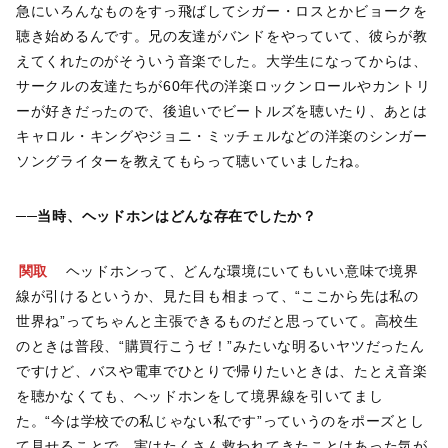
急にいろんなものをすっ飛ばしてシガー・ロスとかビョークを
聴き始めるんです。兄の友達がバンドをやっていて、彼らが教
えてくれたのがそういう音楽でした。大学生になってからは、
サークルの友達たちが60年代の洋楽ロックンロールやカントリ
ーが好きだったので、後追いでビートルズを聴いたり、あとは
キャロル・キングやジョニ・ミッチェルなどの洋楽のシンガー
ソングライターを教えてもらって聴いていましたね。
──当時、ヘッドホンはどんな存在でしたか？
関取
ヘッドホンって、どんな環境にいてもいい意味で境界
線が引けるというか、見た目も相まって、“ここから先は私の
世界ね”ってちゃんと主張できるものだと思っていて。高校生
のときは普段、“購買行こうゼ！”みたいな明るいヤツだったん
ですけど、バスや電車でひとりで帰りたいときは、たとえ音楽
を聴かなくても、ヘッドホンをして境界線を引いてまし
た。“今は学校での私じゃない私です”っていうのをポーズとし
て見せることで、実はたくさん救われてきたことはあった気が