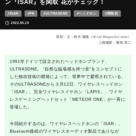
ン『ISAR』を関取 花がチェック！
#ISAR
#PR
#ULTRASONE
#ヘッドホン
#関取花
2022.05.10
取材・文：鈴木 瑞穂（Vocal Magazine web）
人物撮影：菊地 英二
1991年ドイツで設立されたヘッドホンブランド、
ULTRASONE。 “自然な臨場感を持つ音”をコンセプトに
した独自技術の開発によって、世界中で愛用されている。
そのULTRASONEから３月12日、ワイヤレスヘッドホン
「ISAR」、完全ワイヤレスイヤホン「LAPIS」、ワイヤ
レスゲーミングヘッドセット「METEOR ONE」が一斉に
登場した。
今回紹介するのは、ワイヤレスヘッドホンの「ISAR」。
Bluetooth接続のワイヤレスオーディオ製品でありなが