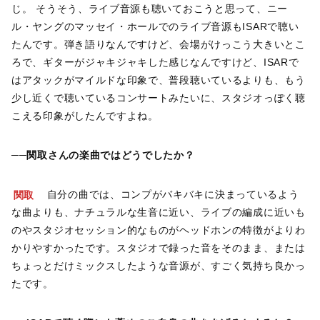
じ。 そうそう、ライブ音源も聴いておこうと思って、ニー
ル・ヤングのマッセイ・ホールでのライブ音源もISARで聴い
たんです。弾き語りなんですけど、会場がけっこう大きいとこ
ろで、ギターがジャキジャキした感じなんですけど、ISARで
はアタックがマイルドな印象で、普段聴いているよりも、もう
少し近くで聴いているコンサートみたいに、スタジオっぽく聴
こえる印象がしたんですよね。
──関取さんの楽曲ではどうでしたか？
関取
自分の曲では、コンプがバキバキに決まっているよう
な曲よりも、ナチュラルな生音に近い、ライブの編成に近いも
のやスタジオセッション的なものがヘッドホンの特徴がよりわ
かりやすかったです。スタジオで録った音をそのまま、または
ちょっとだけミックスしたような音源が、すごく気持ち良かっ
たです。