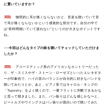
に置いていますか？
関取
物理的に耳が痛くならないかと、音楽を聴いていて音
で耳が痛くならないかという感覚的な部分です。自分の中で
は“長時間聴いていて疲れない”というのが大きなポイントです
ね。
──今回はどんなタイプの曲を聴いてチェックしていただけま
したか？
関取
アコースティック系のアメリカンなカントリーだった
り、ザ・スミスやザ・ストーン・ローゼズといったエレキギタ
ーが印象的で、ハイの音のバランスが自分的に好きなバンドを
聴いてみたりとか。あと、ピアノ系ではキャロル・キングの
「Tapestry」をよく聴くので、一番フラットに判断できるかな
と思って聴きました。また、パン振りはどんな感じかな〜と、
ビートルズやウイングスはパン振りが面白いので聴いてみた