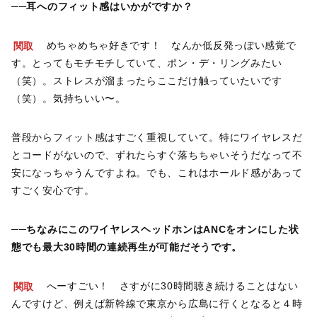
──耳へのフィット感はいかがですか？
関取
めちゃめちゃ好きです！ なんか低反発っぽい感覚で
す。とってもモチモチしていて、ポン・デ・リングみたい
（笑）。ストレスが溜まったらここだけ触っていたいです
（笑）。気持ちいい〜。
普段からフィット感はすごく重視していて。特にワイヤレスだ
とコードがないので、ずれたらすぐ落ちちゃいそうだなって不
安になっちゃうんですよね。でも、これはホールド感があって
すごく安心です。
──ちなみにこのワイヤレスヘッドホンはANCをオンにした状
態でも最大30時間の連続再生が可能だそうです。
関取
へーすごい！ さすがに30時間聴き続けることはない
んですけど、例えば新幹線で東京から広島に行くとなると４時