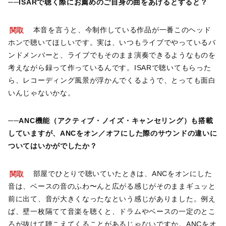
──ISARで聴く際にお薦めのご自身の曲をあげるとすると？
関取
本音を言うと、今制作している作品が一番このヘッド
ホンで聴いてほしいです。実は、いつもライブでやっているバ
ンドメンバーと、ライブでもそのまま演奏できるようなものを
考えながら録って作っているんです。ISARで聴いてもらった
ら、レコーディング風景が浮かんでくるようで、とっても面白
いんじゃないかな。
──ANC機能（アクティブ・ノイズ・キャンセリング）も搭載
していますが、ANCをオン／オフにした際のサウンドの違いに
ついてはいかがでしたか？
関取
部屋でひとりで聴いていたときは、ANCをオンにした
音は、ベースの音のふわ〜んと広がる感じがそのままギュッと
前に出て、音が大きくなったなという感じがありました。例え
ば、壁一枚隔てて音楽を聴くと、ドラムやベースの一定のとこ
ろが抜けて聴こえてくることがあるじゃないですか。ANCをオ