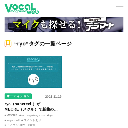
“ryo”タグの一覧ページ
オーディション
2021.11.19
ryo（supercell）が
MECRE（メクル）で新曲のヴ
ォーカリストを募集。１枚のイ
#MECRE
#monogatary.com
#ryo
ラストから始まったストーリー
#supercell
#コメントあり
を歌うのは君だ！
#モノコン2021
#愛飢