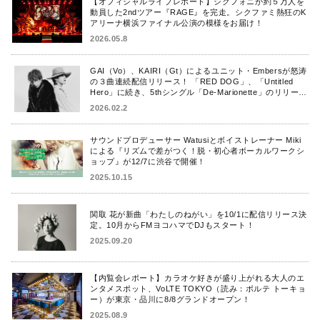
【オフィシャルライブレポート】シクフォニが約５万人を
動員した2ndツアー『RAGE』を完走。シクファミ熱狂のK
アリーナ横浜ファイナル公演の模様をお届け！
2026.05.8
GAI（Vo）、KAIRI（Gt）によるユニット・Embersが怒涛
の３曲連続配信リリース！ 「RED DOG」、「Untitled
Hero」に続き、5thシングル「De-Marionette」のリリース
を発表！
2026.02.2
サウンドプロデューサー Watusiとボイストレーナー Miki
による『リズムで差がつく！脱・初心者ボーカルワークシ
ョップ』が12/7に渋谷で開催！
2025.10.15
関取 花が新曲「わたしのねがい」を10/1に配信リリース決
定。10月からFMヨコハマでDJもスタート！
2025.09.20
【内覧会レポート】カラオケ好きが盛り上がれる大人のエ
ンタメスポット、VoLTE TOKYO（読み：ボルテ トーキョ
ー）が東京・品川に8/8グランドオープン！
2025.08.9