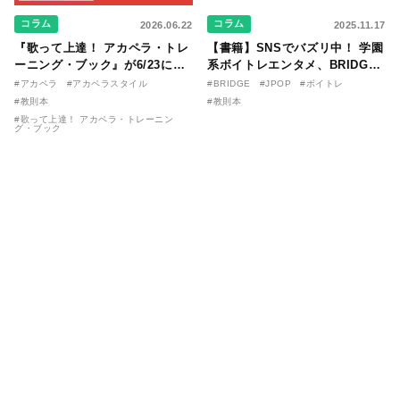
コラム
コラム
2026.06.22
2025.11.17
『歌って上達！ アカペラ・トレ
【書籍】SNSでバズリ中！ 学園
ーニング・ブック』が6/23に発
系ボイトレエンタメ、BRIDGE
売！ 課題曲音源・音取り用アプ
が届ける教則本『１分で攻略！
#アカペラ
#アカペラスタイル
#BRIDGE
#JPOP
#ボイトレ
リを公開。
ボイスタイプ別で挑む歌の上達
#教則本
#教則本
法』が11/21に発売！
#歌って上達！ アカペラ・トレーニン
グ・ブック