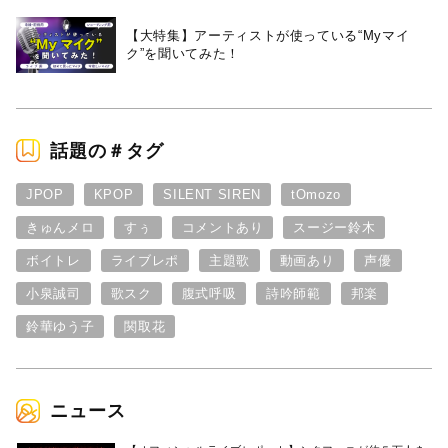
【大特集】アーティストが使っている“Myマイ
ク”を聞いてみた！
話題の＃タグ
JPOP
KPOP
SILENT SIREN
tOmozo
きゅんメロ
すぅ
コメントあり
スージー鈴木
ボイトレ
ライブレポ
主題歌
動画あり
声優
小泉誠司
歌スク
腹式呼吸
詩吟師範
邦楽
鈴華ゆう子
関取花
ニュース