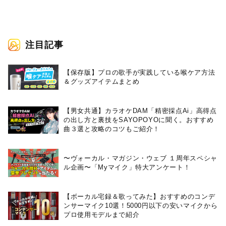
注目記事
【保存版】プロの歌手が実践している喉ケア⽅法
＆グッズアイテムまとめ
【男女共通】カラオケDAM「精密採点Ai」高得点
の出し方と裏技をSAYOPOYOに聞く。おすすめ
曲３選と攻略のコツもご紹介！
〜ヴォーカル・マガジン・ウェブ １周年スペシャ
ル企画〜「Myマイク」特大アンケート！
【ボーカル宅録＆歌ってみた】おすすめのコンデ
ンサーマイク10選！5000円以下の安いマイクから
プロ使用モデルまで紹介