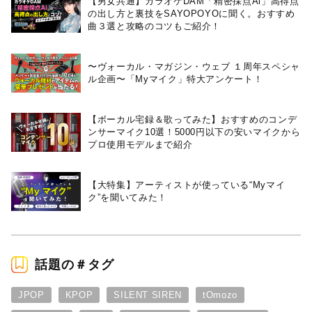
【男女共通】カラオケDAM「精密採点Ai」高得点
の出し方と裏技をSAYOPOYOに聞く。おすすめ
曲３選と攻略のコツもご紹介！
〜ヴォーカル・マガジン・ウェブ １周年スペシャ
ル企画〜「Myマイク」特大アンケート！
【ボーカル宅録＆歌ってみた】おすすめのコンデ
ンサーマイク10選！5000円以下の安いマイクから
プロ使用モデルまで紹介
【大特集】アーティストが使っている“Myマイ
ク”を聞いてみた！
話題の＃タグ
JPOP
KPOP
SILENT SIREN
tOmozo