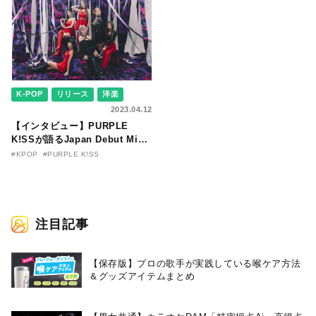
日本国内配信リリースが決定！
K-POP
リリース
洋楽
2023.04.12
【インタビュー】PURPLE
K!SSが語るJapan Debut Mini
Album『DEAR VIOLET』の聴
#KPOP
#PURPLE K!SS
きどころ、そして日本語で歌う
難しさとは？
注目記事
【保存版】プロの歌手が実践している喉ケア⽅法
＆グッズアイテムまとめ