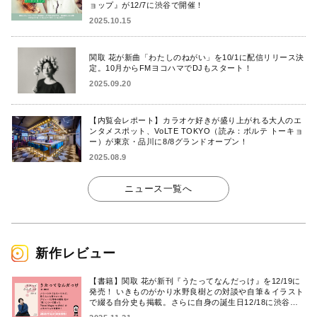
ョップ』が12/7に渋谷で開催！
2025.10.15
関取 花が新曲「わたしのねがい」を10/1に配信リリース決
定。10月からFMヨコハマでDJもスタート！
2025.09.20
【内覧会レポート】カラオケ好きが盛り上がれる大人のエ
ンタメスポット、VoLTE TOKYO（読み：ボルテ トーキョ
ー）が東京・品川に8/8グランドオープン！
2025.08.9
ニュース一覧へ
新作レビュー
【書籍】関取 花が新刊『うたってなんだっけ』を12/19に
発売！ いきものがかり水野良樹との対談や自筆＆イラスト
で綴る自分史も掲載。さらに自身の誕生日12/18に渋谷で
出版記念イベントを開催！