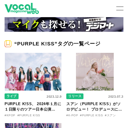
“PURPLE K!SS”タグの一覧ページ
ライブ
リリース
2023.12.9
2023.07.3
PURPLE K!SS、 2024年１月に
スアン（PURPLE K!SS）がソ
１日限りのツアー日本公演
ロデビュー！ プロデュースに韓
『PURPLE K!SS 2024 The
国番組『Listen-Up』出演の
#KPOP
#PURPLE K!SS
#K-POP
#PURPLE K!SS
#スアン
FESTA Tour in JAPAN』開催
Jung Keyを迎え、初のソロ作品
決定！
「Twenty (Prod.Jung Key)」