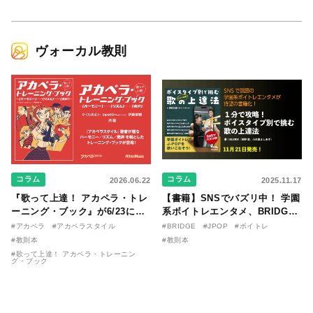
ヴォーカル教則
コラム
コラム
2026.06.22
2025.11.17
『歌って上達！ アカペラ・トレ
【書籍】SNSでバズリ中！ 学園
ーニング・ブック』が6/23に発
系ボイトレエンタメ、BRIDGE
売！ 課題曲音源・音取り用アプ
が届ける教則本『１分で攻略！
#アカペラ
#アカペラスタイル
#BRIDGE
#JPOP
#ボイトレ
リを公開。
ボイスタイプ別で挑む歌の上達
#教則本
#教則本
法』が11/21に発売！
#歌って上達！ アカペラ・トレーニン
グ・ブック