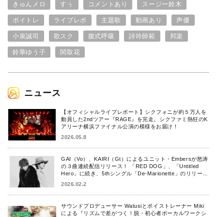
きゅんメロ
すぅ
コメントあり
スージー鈴木
ボイトレ
ライブレポ
主題歌
動画あり
声優
小泉誠司
歌スク
腹式呼吸
詩吟師範
邦楽
鈴華ゆう子
関取花
ニュース
【オフィシャルライブレポート】シクフォニが約５万人を
動員した2ndツアー『RAGE』を完走。シクファミ熱狂のK
アリーナ横浜ファイナル公演の模様をお届け！
2026.05.8
GAI（Vo）、KAIRI（Gt）によるユニット・Embersが怒涛
の３曲連続配信リリース！ 「RED DOG」、「Untitled
Hero」に続き、5thシングル「De-Marionette」のリリース
を発表！
2026.02.2
サウンドプロデューサー Watusiとボイストレーナー Miki
による『リズムで差がつく！脱・初心者ボーカルワークシ