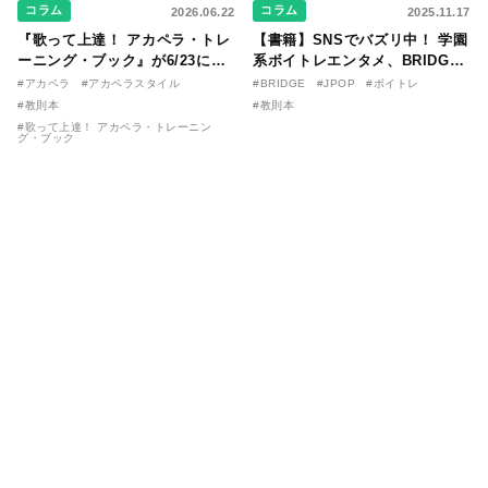
コラム
コラム
2026.06.22
2025.11.17
『歌って上達！ アカペラ・トレ
【書籍】SNSでバズリ中！ 学園
ーニング・ブック』が6/23に発
系ボイトレエンタメ、BRIDGE
売！ 課題曲音源・音取り用アプ
が届ける教則本『１分で攻略！
#アカペラ
#アカペラスタイル
#BRIDGE
#JPOP
#ボイトレ
リを公開。
ボイスタイプ別で挑む歌の上達
#教則本
#教則本
法』が11/21に発売！
#歌って上達！ アカペラ・トレーニン
グ・ブック