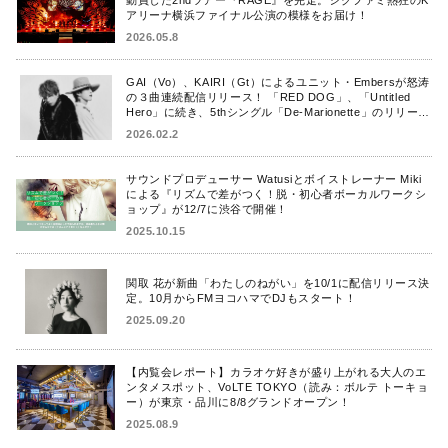
アリーナ横浜ファイナル公演の模様をお届け！
2026.05.8
GAI（Vo）、KAIRI（Gt）によるユニット・Embersが怒涛
の３曲連続配信リリース！ 「RED DOG」、「Untitled
Hero」に続き、5thシングル「De-Marionette」のリリース
を発表！
2026.02.2
サウンドプロデューサー Watusiとボイストレーナー Miki
による『リズムで差がつく！脱・初心者ボーカルワークシ
ョップ』が12/7に渋谷で開催！
2025.10.15
関取 花が新曲「わたしのねがい」を10/1に配信リリース決
定。10月からFMヨコハマでDJもスタート！
2025.09.20
【内覧会レポート】カラオケ好きが盛り上がれる大人のエ
ンタメスポット、VoLTE TOKYO（読み：ボルテ トーキョ
ー）が東京・品川に8/8グランドオープン！
2025.08.9