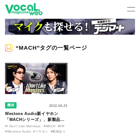
“MACH”タグの一覧ページ
機材
2022.06.23
Westone Audio新イヤホン
「MACHシリーズ」、新製品発
表会レポート YU&CHOJI（I
#I Don’t Like Mondays.
#MACH
#PR
Don’t Like Mondays.）も賞賛
#Westone Audio
#イヤホン
#動画あり