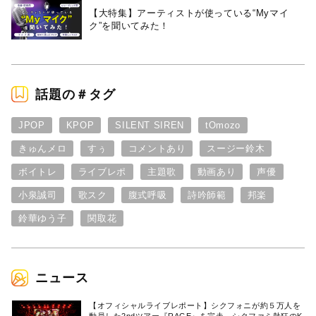
【大特集】アーティストが使っている“Myマイ
ク”を聞いてみた！
話題の＃タグ
JPOP
KPOP
SILENT SIREN
tOmozo
きゅんメロ
すぅ
コメントあり
スージー鈴木
ボイトレ
ライブレポ
主題歌
動画あり
声優
小泉誠司
歌スク
腹式呼吸
詩吟師範
邦楽
鈴華ゆう子
関取花
ニュース
【オフィシャルライブレポート】シクフォニが約５万人を
動員した2ndツアー『RAGE』を完走。シクファミ熱狂のK