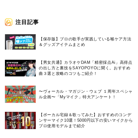
注目記事
【保存版】プロの歌手が実践している喉ケア⽅法
＆グッズアイテムまとめ
【男女共通】カラオケDAM「精密採点Ai」高得点
の出し方と裏技をSAYOPOYOに聞く。おすすめ
曲３選と攻略のコツもご紹介！
〜ヴォーカル・マガジン・ウェブ １周年スペシャ
ル企画〜「Myマイク」特大アンケート！
【ボーカル宅録＆歌ってみた】おすすめのコンデ
ンサーマイク10選！5000円以下の安いマイクから
プロ使用モデルまで紹介