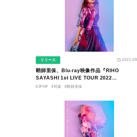
2022.08
リリース
鞘師里保、Blu-ray映像作品『RIHO
SAYASHI 1st LIVE TOUR 2022
Reflection』発売決定！
#JPOP
#邦楽
#鞘師里保