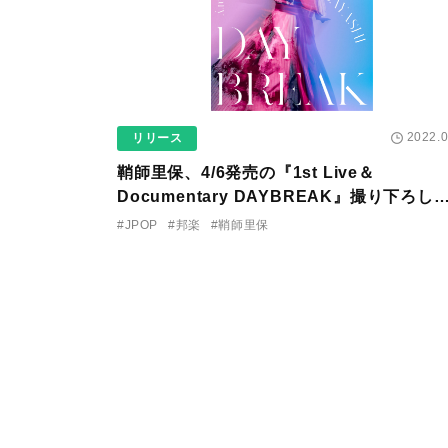
2022.0
リリース
鞘師里保、4/6発売の『1st Live＆
Documentary DAYBREAK』撮り下ろし
ャケット＆購入者特典ビジュアルを公開！
#JPOP
#邦楽
#鞘師里保