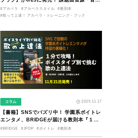
り用アプリを公開。
#アカペラ
#アカペラスタイル
#教則本
#歌って上達！ アカペラ・トレーニング・ブック
2025.11.17
コラム
【書籍】SNSでバズリ中！ 学園系ボイトレ
エンタメ、BRIDGEが届ける教則本『１分
で攻略！ ボイスタイプ別で挑む歌の上達
#BRIDGE
#JPOP
#ボイトレ
#教則本
法』が11/21に発売！