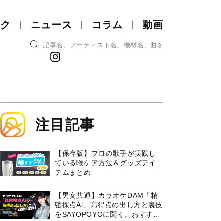
ック
ニュース
コラム
動画
注目記事
【保存版】プロの歌手が実践し
ている喉ケア⽅法＆グッズアイ
テムまとめ
【男女共通】カラオケDAM「精
密採点Ai」高得点の出し方と裏技
をSAYOPOYOに聞く。おすすめ