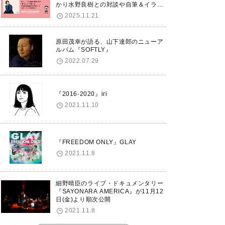
かり水野良樹との対談や自筆＆イラス
トで綴る自分史も掲載。さらに自身の
2025.11.21
誕生日12/18に渋谷で出版記念イベン
トを開催！
原田茂幸が語る、山下達郎のニューア
ルバム『SOFTLY』
2022.07.29
『2016-2020』iri
2021.11.10
『FREEDOM ONLY』GLAY
2021.11.8
細野晴臣のライブ・ドキュメンタリー
『SAYONARA AMERICA』が11月12
日(金)より順次公開
2021.11.8