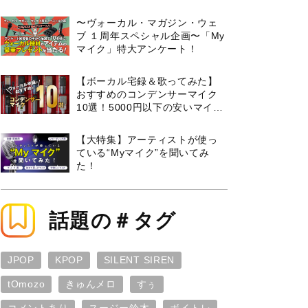
曲３選と攻略のコツもご紹介！
〜ヴォーカル・マガジン・ウェ
ブ １周年スペシャル企画〜「My
マイク」特大アンケート！
【ボーカル宅録＆歌ってみた】
おすすめのコンデンサーマイク
10選！5000円以下の安いマイク
からプロ使用モデルまで紹介
【大特集】アーティストが使っ
ている“Myマイク”を聞いてみ
た！
話題の＃タグ
JPOP
KPOP
SILENT SIREN
tOmozo
きゅんメロ
すぅ