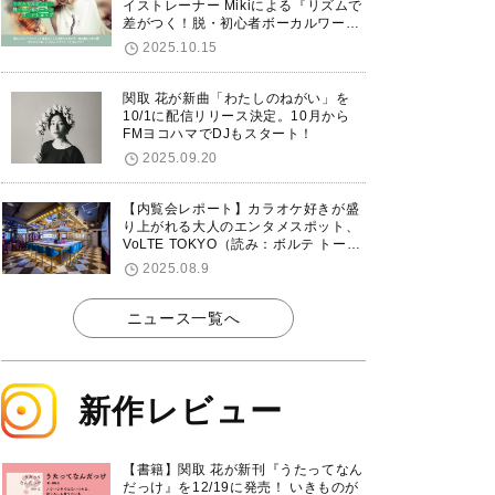
イストレーナー Mikiによる『リズムで
差がつく！脱・初心者ボーカルワーク
ショップ』が12/7に渋谷で開催！
2025.10.15
関取 花が新曲「わたしのねがい」を
10/1に配信リリース決定。10月から
FMヨコハマでDJもスタート！
2025.09.20
【内覧会レポート】カラオケ好きが盛
り上がれる大人のエンタメスポット、
VoLTE TOKYO（読み：ボルテ トーキ
ョー）が東京・品川に8/8グランドオ
2025.08.9
ープン！
ニュース一覧へ
新作レビュー
【書籍】関取 花が新刊『うたってなん
だっけ』を12/19に発売！ いきものが