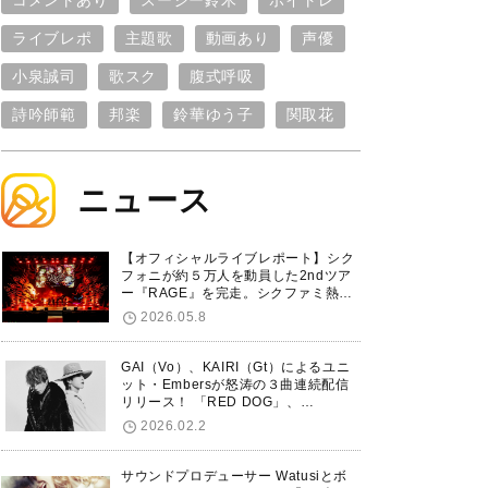
コメントあり
スージー鈴木
ボイトレ
ライブレポ
主題歌
動画あり
声優
小泉誠司
歌スク
腹式呼吸
詩吟師範
邦楽
鈴華ゆう子
関取花
ニュース
【オフィシャルライブレポート】シク
フォニが約５万人を動員した2ndツア
ー『RAGE』を完走。シクファミ熱狂
のKアリーナ横浜ファイナル公演の模
2026.05.8
様をお届け！
GAI（Vo）、KAIRI（Gt）によるユニ
ット・Embersが怒涛の３曲連続配信
リリース！ 「RED DOG」、
「Untitled Hero」に続き、5thシング
2026.02.2
ル「De-Marionette」のリリースを発
表！
サウンドプロデューサー Watusiとボ