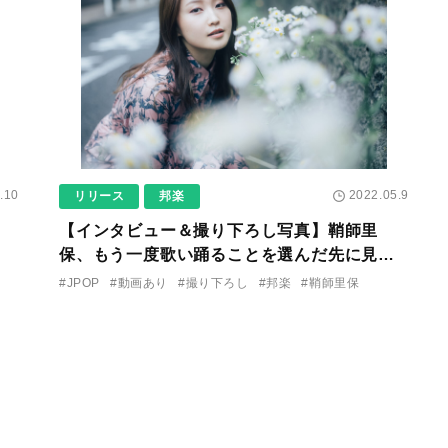
.10
2022.05.9
リリース
邦楽
【インタビュー＆撮り下ろし写真】鞘師里
保、もう一度歌い踊ることを選んだ先に見え
てきたもの。“歌いたい気持ちに正直になって
#JPOP
#動画あり
#撮り下ろし
#邦楽
#鞘師里保
もいいのかなって”