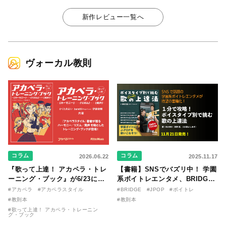
新作レビュー一覧へ
ヴォーカル教則
コラム
コラム
2026.06.22
2025.11.17
『歌って上達！ アカペラ・トレ
【書籍】SNSでバズリ中！ 学園
ーニング・ブック』が6/23に発
系ボイトレエンタメ、BRIDGE
売！ 課題曲音源・音取り用アプ
が届ける教則本『１分で攻略！
#アカペラ
#アカペラスタイル
#BRIDGE
#JPOP
#ボイトレ
リを公開。
ボイスタイプ別で挑む歌の上達
#教則本
#教則本
法』が11/21に発売！
#歌って上達！ アカペラ・トレーニン
グ・ブック