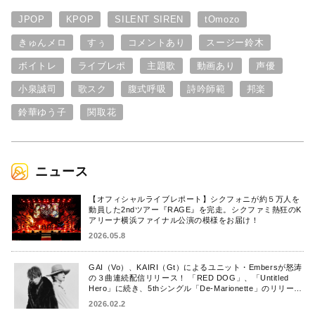
JPOP
KPOP
SILENT SIREN
tOmozo
きゅんメロ
すぅ
コメントあり
スージー鈴木
ボイトレ
ライブレポ
主題歌
動画あり
声優
小泉誠司
歌スク
腹式呼吸
詩吟師範
邦楽
鈴華ゆう子
関取花
ニュース
【オフィシャルライブレポート】シクフォニが約５万人を
動員した2ndツアー『RAGE』を完走。シクファミ熱狂のK
アリーナ横浜ファイナル公演の模様をお届け！
2026.05.8
GAI（Vo）、KAIRI（Gt）によるユニット・Embersが怒涛
の３曲連続配信リリース！ 「RED DOG」、「Untitled
Hero」に続き、5thシングル「De-Marionette」のリリース
を発表！
2026.02.2