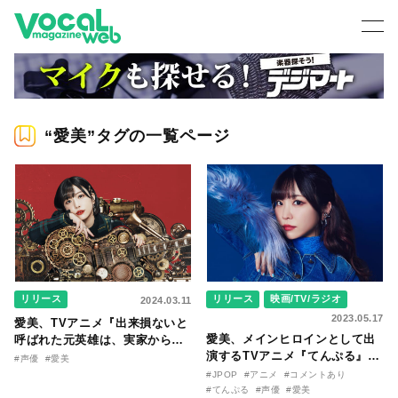
“愛美”タグの一覧ページ
リリース
リリース
映画/TV/ラジオ
2024.03.11
2023.05.17
愛美、TVアニメ『出来損ないと
愛美、メインヒロインとして出
呼ばれた元英雄は、実家から追
演するTVアニメ『てんぷる』
放されたので好き勝手に生きる
#声優
#愛美
OPテーマ担当が決定！ 自身が
ことにした』のED主題歌を担当
#JPOP
#アニメ
#コメントあり
作詞を手掛けた「煩悩☆パラダ
決定！ボカロP“すりぃ”が楽曲
#てんぷる
#声優
#愛美