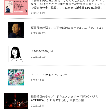
【書籍】関取 花が新刊『うたってなんだっけ』を12/19に
発売！ いきものがかり水野良樹との対談や自筆＆イラスト
で綴る自分史も掲載。さらに自身の誕生日12/18に渋谷で
出版記念イベントを開催！
2025.11.21
原田茂幸が語る、山下達郎のニューアルバム『SOFTLY』
2022.07.29
『2016-2020』iri
2021.11.10
『FREEDOM ONLY』GLAY
2021.11.8
細野晴臣のライブ・ドキュメンタリー『SAYONARA
AMERICA』が11月12日(金)より順次公開
2021.11.8