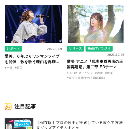
イス」についてのコメントも！
を提供
レポート
リリース
映画/TV/ラジオ
2022.01.9
2021.12.26
愛美、６年ぶりワンマンライブ
愛美 アニメ『現実主義勇者の王
を開催 歌を歌う理由を再確認
国再建期』第二部 EDテーマ
したZepp DiverCity夜公演
#声優
#愛美
曲、今夜配信リリース決定 1/5
#JPOP
#アニソン
#声優
#愛美
生配信＆MVプレミア公開も
#現実主義勇者の王国再建期
注目記事
【保存版】プロの歌手が実践している喉ケア⽅法
＆グッズアイテムまとめ