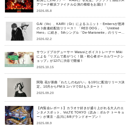
アリーナ横浜ファイナル公演の模様をお届け！
2026.05.8
GAI（Vo）、KAIRI（Gt）によるユニット・Embersが怒涛
の３曲連続配信リリース！ 「RED DOG」、「Untitled
Hero」に続き、5thシングル「De-Marionette」のリリース
を発表！
2026.02.2
サウンドプロデューサー Watusiとボイストレーナー Miki
による『リズムで差がつく！脱・初心者ボーカルワークシ
ョップ』が12/7に渋谷で開催！
2025.10.15
関取 花が新曲「わたしのねがい」を10/1に配信リリース決
定。10月からFMヨコハマでDJもスタート！
2025.09.20
【内覧会レポート】カラオケ好きが盛り上がれる大人のエ
ンタメスポット、VoLTE TOKYO（読み：ボルテ トーキョ
ー）が東京・品川に8/8グランドオープン！
2025.08.9