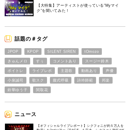
【大特集】アーティストが使っている“Myマイ
ク”を聞いてみた！
話題の＃タグ
JPOP
KPOP
SILENT SIREN
tOmozo
きゅんメロ
すぅ
コメントあり
スージー鈴木
ボイトレ
ライブレポ
主題歌
動画あり
声優
小泉誠司
歌スク
腹式呼吸
詩吟師範
邦楽
鈴華ゆう子
関取花
ニュース
【オフィシャルライブレポート】シクフォニが約５万人を
動員した2ndツアー『RAGE』を完走。シクファミ熱狂のK