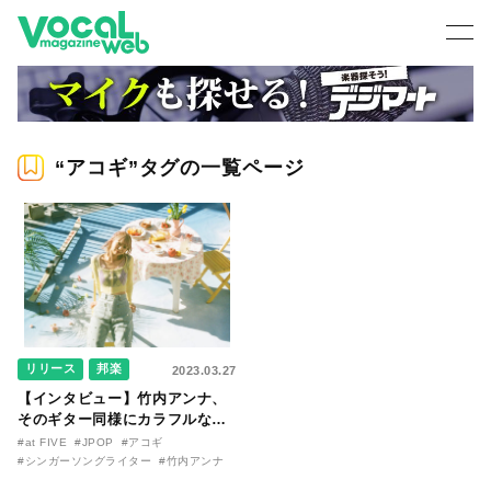
“アコギ”タグの一覧ページ
リリース
邦楽
2023.03.27
【インタビュー】竹内アンナ、
そのギター同様にカラフルな歌
声を響かせた、5th E.P『at
#at FIVE
#JPOP
#アコギ
FIVE』を語る。楽曲の主人公
#シンガーソングライター
#竹内アンナ
に“寄り添える声”の魅力とは？