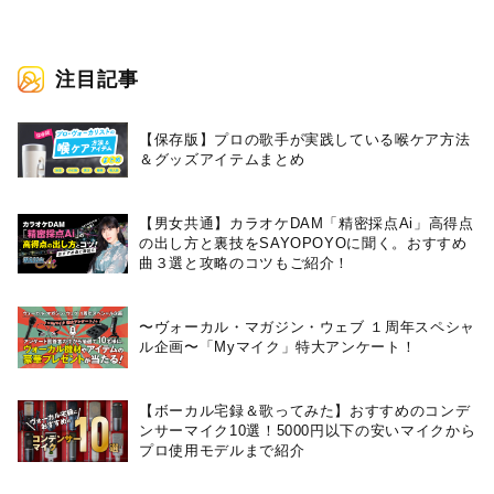
注目記事
【保存版】プロの歌手が実践している喉ケア⽅法
＆グッズアイテムまとめ
【男女共通】カラオケDAM「精密採点Ai」高得点
の出し方と裏技をSAYOPOYOに聞く。おすすめ
曲３選と攻略のコツもご紹介！
〜ヴォーカル・マガジン・ウェブ １周年スペシャ
ル企画〜「Myマイク」特大アンケート！
【ボーカル宅録＆歌ってみた】おすすめのコンデ
ンサーマイク10選！5000円以下の安いマイクから
プロ使用モデルまで紹介