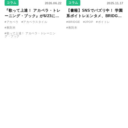
コラム
コラム
2026.06.22
2025.11.17
『歌って上達！ アカペラ・トレ
【書籍】SNSでバズリ中！ 学園
ーニング・ブック』が6/23に発
系ボイトレエンタメ、BRIDGE
売！ 課題曲音源・音取り用アプ
が届ける教則本『１分で攻略！
#アカペラ
#アカペラスタイル
#BRIDGE
#JPOP
#ボイトレ
リを公開。
ボイスタイプ別で挑む歌の上達
#教則本
#教則本
法』が11/21に発売！
#歌って上達！ アカペラ・トレーニン
グ・ブック