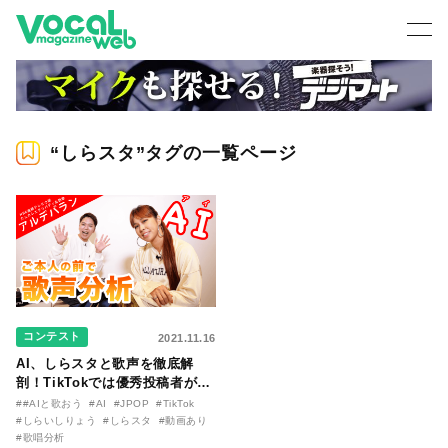
“しらスタ”タグの一覧ページ
コンテスト
2021.11.16
AI、しらスタと歌声を徹底解
剖！TikTokでは優秀投稿者がAI
と共演も
##AIと歌おう
#AI
#JPOP
#TikTok
#しらいしりょう
#しらスタ
#動画あり
#歌唱分析