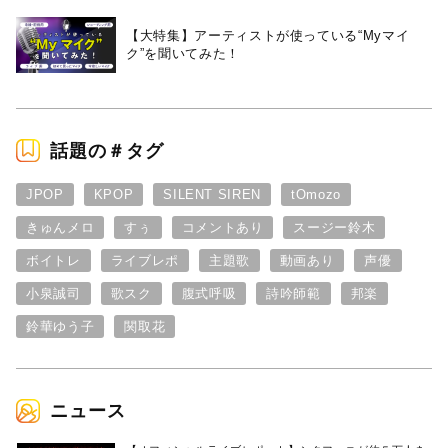
【大特集】アーティストが使っている“Myマイ
ク”を聞いてみた！
話題の＃タグ
JPOP
KPOP
SILENT SIREN
tOmozo
きゅんメロ
すぅ
コメントあり
スージー鈴木
ボイトレ
ライブレポ
主題歌
動画あり
声優
小泉誠司
歌スク
腹式呼吸
詩吟師範
邦楽
鈴華ゆう子
関取花
ニュース