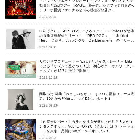
【オフィシャルライブレポート】シクフォニが約５万人を
動員した2ndツアー『RAGE』を完走。シクファミ熱狂のK
アリーナ横浜ファイナル公演の模様をお届け！
2026.05.8
GAI（Vo）、KAIRI（Gt）によるユニット・Embersが怒涛
の３曲連続配信リリース！ 「RED DOG」、「Untitled
Hero」に続き、5thシングル「De-Marionette」のリリース
を発表！
2026.02.2
サウンドプロデューサー Watusiとボイストレーナー Miki
による『リズムで差がつく！脱・初心者ボーカルワークシ
ョップ』が12/7に渋谷で開催！
2025.10.15
関取 花が新曲「わたしのねがい」を10/1に配信リリース決
定。10月からFMヨコハマでDJもスタート！
2025.09.20
【内覧会レポート】カラオケ好きが盛り上がれる大人のエ
ンタメスポット、VoLTE TOKYO（読み：ボルテ トーキョ
ー）が東京・品川に8/8グランドオープン！
2025.08.9