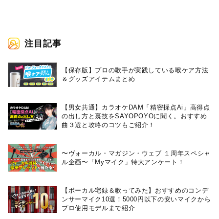
注目記事
【保存版】プロの歌手が実践している喉ケア⽅法
＆グッズアイテムまとめ
【男女共通】カラオケDAM「精密採点Ai」高得点
の出し方と裏技をSAYOPOYOに聞く。おすすめ
曲３選と攻略のコツもご紹介！
〜ヴォーカル・マガジン・ウェブ １周年スペシャ
ル企画〜「Myマイク」特大アンケート！
【ボーカル宅録＆歌ってみた】おすすめのコンデ
ンサーマイク10選！5000円以下の安いマイクから
プロ使用モデルまで紹介