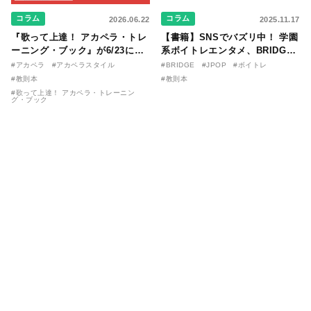
コラム
コラム
2026.06.22
2025.11.17
『歌って上達！ アカペラ・トレ
【書籍】SNSでバズリ中！ 学園
ーニング・ブック』が6/23に発
系ボイトレエンタメ、BRIDGE
売！ 課題曲音源・音取り用アプ
が届ける教則本『１分で攻略！
#アカペラ
#アカペラスタイル
#BRIDGE
#JPOP
#ボイトレ
リを公開。
ボイスタイプ別で挑む歌の上達
#教則本
#教則本
法』が11/21に発売！
#歌って上達！ アカペラ・トレーニン
グ・ブック