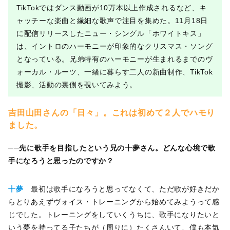
TikTokではダンス動画が10万本以上作成されるなど、キ
ャッチーな楽曲と繊細な歌声で注目を集めた。11月18日
に配信リリースしたニュー・シングル「ホワイトキス」
は、イントロのハーモニーが印象的なクリスマス・ソング
となっている。兄弟特有のハーモニーが生まれるまでのヴ
ォーカル・ルーツ、一緒に暮らす二人の新曲制作、TikTok
撮影、活動の裏側を覗いてみよう。
吉田山田さんの「日々」。これは初めて２人でハモり
ました。
──先に歌手を目指したという兄の十夢さん。
どんな心境で歌
手になろうと思ったのですか？
十夢
最初は歌手になろうと思ってなくて、ただ歌が好きだか
らとりあえずヴォイス・トレーニングから始めてみようって感
じでした。トレーニングをしていくうちに、歌手になりたいと
いう夢を持ってる子たちが（周りに）たくさんいて、僕も本気