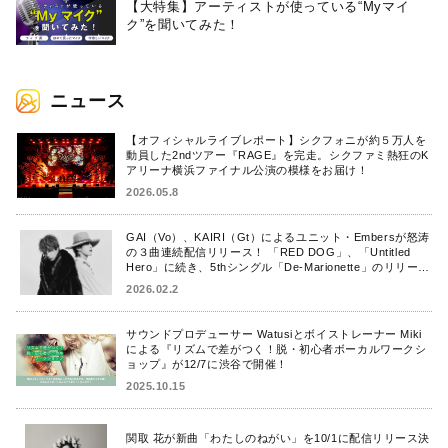
【大特集】アーティストが使っている“Myマイ
ク”を聞いてみた！
ニュース
【オフィシャルライブレポート】シクフォニが約５万人を
動員した2ndツアー『RAGE』を完走。シクファミ熱狂のK
アリーナ横浜ファイナル公演の模様をお届け！
2026.05.8
GAI（Vo）、KAIRI（Gt）によるユニット・Embersが怒涛
の３曲連続配信リリース！ 「RED DOG」、「Untitled
Hero」に続き、5thシングル「De-Marionette」のリリース
を発表！
2026.02.2
サウンドプロデューサー Watusiとボイストレーナー Miki
による『リズムで差がつく！脱・初心者ボーカルワークシ
ョップ』が12/7に渋谷で開催！
2025.10.15
関取 花が新曲「わたしのねがい」を10/1に配信リリース決