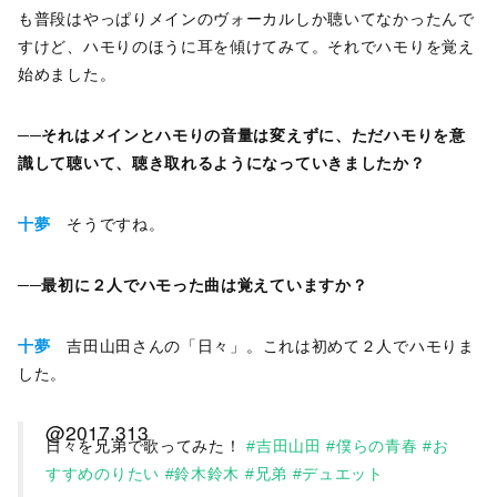
も普段はやっぱりメインのヴォーカルしか聴いてなかったんで
すけど、ハモりのほうに耳を傾けてみて。それでハモりを覚え
始めました。
──それはメインとハモりの音量は変えずに、ただハモりを意
識して聴いて、聴き取れるようになっていきましたか？
十夢
そうですね。
──最初に２人でハモった曲は覚えていますか？
十夢
吉田山田さんの「日々」。これは初めて２人でハモりま
した。
@2017.313
日々を兄弟で歌ってみた！
#吉田山田
#僕らの青春
#お
すすめのりたい
#鈴木鈴木
#兄弟
#デュエット