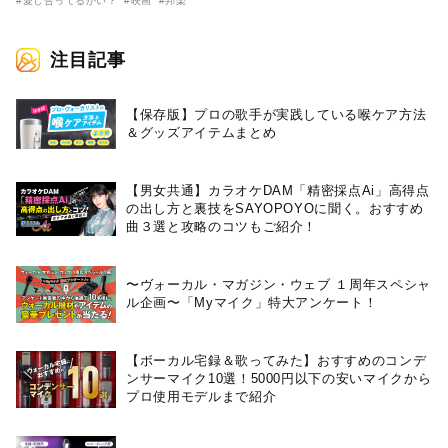
に解禁！ キヨシロー関連商品も
（MONGOL800）がウクレレで
#愛し合ってるかい？
#映画
#邦楽
続々と発売が決定！
熱唱。
注目記事
【保存版】プロの歌手が実践している喉ケア⽅法
＆グッズアイテムまとめ
【男女共通】カラオケDAM「精密採点Ai」高得点
の出し方と裏技をSAYOPOYOに聞く。おすすめ
曲３選と攻略のコツもご紹介！
〜ヴォーカル・マガジン・ウェブ １周年スペシャ
ル企画〜「Myマイク」特大アンケート！
【ボーカル宅録＆歌ってみた】おすすめのコンデ
ンサーマイク10選！5000円以下の安いマイクから
プロ使用モデルまで紹介