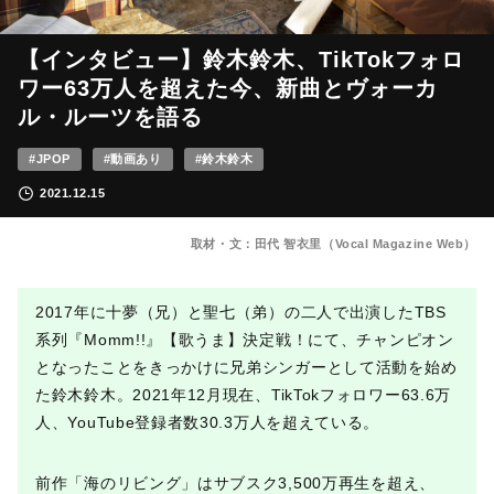
【インタビュー】鈴木鈴木、TikTokフォロ
ワー63万人を超えた今、新曲とヴォーカ
ル・ルーツを語る
#JPOP
#動画あり
#鈴木鈴木
2021.12.15
取材・文：田代 智衣里（Vocal Magazine Web）
2017年に十夢（兄）と聖七（弟）の二人で出演したTBS
系列『Momm!!』【歌うま】決定戦！にて、チャンピオン
となったことをきっかけに兄弟シンガーとして活動を始め
た鈴木鈴木。2021年12月現在、TikTokフォロワー63.6万
人、YouTube登録者数30.3万人を超えている。
前作「海のリビング」はサブスク3,500万再生を超え、