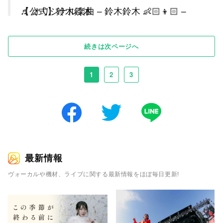
♬ オリジナル楽曲 – 鈴木鈴木 👶🏻👦🏻 – 【公式】鈴木鈴木
続きは次ページへ
1
2
3
最新情報
ヴォーカルや機材、ライブに関する最新情報をほぼ毎日更新!