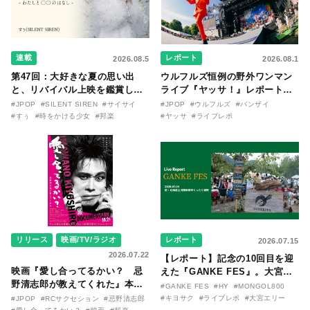
連載
レポート
2026.08.5
2026.08.1
第47回：大好きな夏の思い出
ウルフルズ恒例の野外ワンマン
と、リバイバル上映を鑑賞した
ライブ『ヤッサ！』レポート！
『時をかける少女』のおはなし
リリースから30年を迎えたアル
#JPOP
#SILENT SIREN
#サイサイ
#JPOP
#ウルフルズ
#バンザイ
〜SILENT SIREN・すぅ『この
バム『バンザイ』完全再現に、
#すぅ
#時をかける少女
#邦楽
#ヤッサ
#ライブレポ
季節が終わる前に〜わたしと〇
大阪に集まったファンが熱狂し
〇のはなし〜』
た日。
リリース
映画/TV/ラジオ
レポート
2026.07.15
2026.07.22
【レポート】記念の10回目を迎
映画『愛し合ってるかい？ 忌
えた『GANKE FES』。大宮エ
野清志郎が教えてくれた』本予
リー作『アイヌの神々の崖』を
#GANKE FES
#HY
#MONGOL800
告映像とキービジュアルがつい
前に、キヨサク
#キヨサク
#ライブレポ
#大宮エリー
#JPOP
#RCサクセション
#忌野清志郎