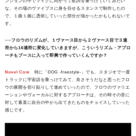
ンションの中でマイクに向かって歌詞を乗っけていくみたい
な。その場のヴァイブスに身を任せるスタンスで制作したの
で、１曲１曲に憑依していった部分が強かったかもしれないで
す。
──
フロウのリズムが、１ヴァース目から２ヴァース目で３連
符から16連符に変化していきますが、こういうリズム・アプロ
ーチもブースに入って即興で作っていくんですか？
Novel Core
特に「DOG -freestyle-」でも、スタジオで一度
トラックに宇宙語を乗っけてみて、良さそうだなと思ったフロ
ウの展開を切り貼りして進めていったので、フロウのヴァリエ
ーションやヴォーカルに対するアプローチは、その時その音に
対して素直に自分の中から出てきたものをチョイスしていった
感じです。