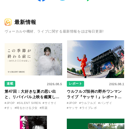
最新情報
ヴォーカルや機材、ライブに関する最新情報をほぼ毎日更新!
連載
レポート
2026.08.5
2026.08.1
第47回：大好きな夏の思い出
ウルフルズ恒例の野外ワンマン
と、リバイバル上映を鑑賞した
ライブ『ヤッサ！』レポート！
『時をかける少女』のおはなし
リリースから30年を迎えたアル
#JPOP
#SILENT SIREN
#サイサイ
#JPOP
#ウルフルズ
#バンザイ
〜SILENT SIREN・すぅ『この
バム『バンザイ』完全再現に、
#すぅ
#時をかける少女
#邦楽
#ヤッサ
#ライブレポ
季節が終わる前に〜わたしと〇
大阪に集まったファンが熱狂し
〇のはなし〜』
た日。