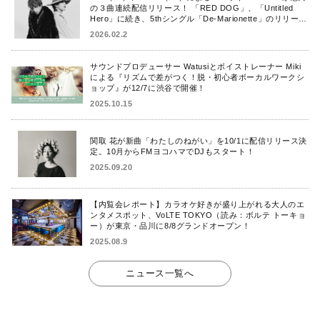
の３曲連続配信リリース！ 「RED DOG」、「Untitled
Hero」に続き、5thシングル「De-Marionette」のリリース
を発表！
2026.02.2
サウンドプロデューサー Watusiとボイストレーナー Miki
による『リズムで差がつく！脱・初心者ボーカルワークシ
ョップ』が12/7に渋谷で開催！
2025.10.15
関取 花が新曲「わたしのねがい」を10/1に配信リリース決
定。10月からFMヨコハマでDJもスタート！
2025.09.20
【内覧会レポート】カラオケ好きが盛り上がれる大人のエ
ンタメスポット、VoLTE TOKYO（読み：ボルテ トーキョ
ー）が東京・品川に8/8グランドオープン！
2025.08.9
ニュース一覧へ