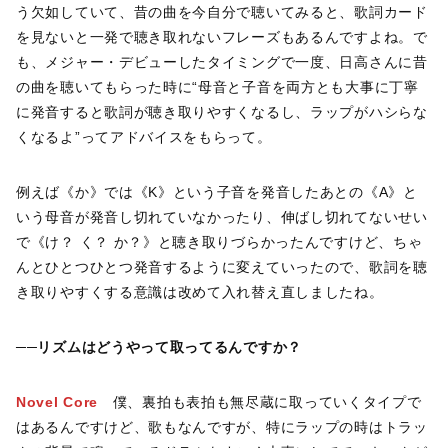
う欠如していて、昔の曲を今自分で聴いてみると、歌詞カード
を見ないと一発で聴き取れないフレーズもあるんですよね。で
も、メジャー・デビューしたタイミングで一度、日高さんに昔
の曲を聴いてもらった時に“母音と子音を両方とも大事に丁寧
に発音すると歌詞が聴き取りやすくなるし、ラップがハシらな
くなるよ”ってアドバイスをもらって。
例えば《か》では《K》という子音を発音したあとの《A》と
いう母音が発音し切れていなかったり、伸ばし切れてないせい
で《け？ く？ か？》と聴き取りづらかったんですけど、ちゃ
んとひとつひとつ発音するように変えていったので、歌詞を聴
き取りやすくする意識は改めて入れ替え直しましたね。
──リズムはどうやって取ってるんですか？
Novel Core
僕、裏拍も表拍も無尽蔵に取っていくタイプで
はあるんですけど、歌もなんですが、特にラップの時はトラッ