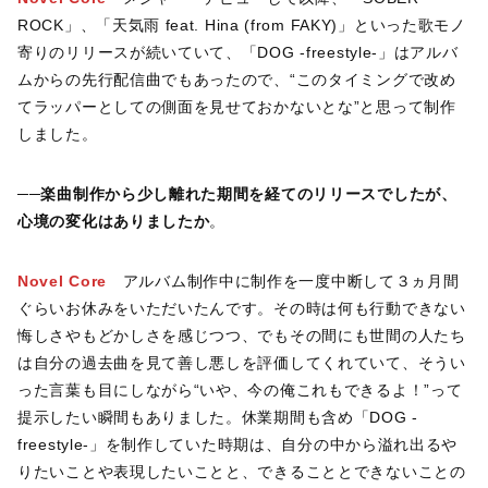
ROCK」、「天気雨 feat. Hina (from FAKY)」といった歌モノ
寄りのリリースが続いていて、「DOG -freestyle-」はアルバ
ムからの先行配信曲でもあったので、“このタイミングで改め
てラッパーとしての側面を見せておかないとな”と思って制作
しました。
──楽曲制作から少し離れた期間を経てのリリースでしたが、
心境の変化はありましたか
。
Novel Core
アルバム制作中に制作を一度中断して３ヵ月間
ぐらいお休みをいただいたんです。その時は何も行動できない
悔しさやもどかしさを感じつつ、でもその間にも世間の人たち
は自分の過去曲を見て善し悪しを評価してくれていて、そうい
った言葉も目にしながら“いや、今の俺これもできるよ！”って
提示したい瞬間もありました。休業期間も含め「DOG -
freestyle-」を制作していた時期は、自分の中から溢れ出るや
りたいことや表現したいことと、できることとできないことの