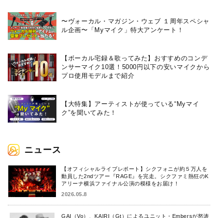
〜ヴォーカル・マガジン・ウェブ １周年スペシャ
ル企画〜「Myマイク」特大アンケート！
【ボーカル宅録＆歌ってみた】おすすめのコンデ
ンサーマイク10選！5000円以下の安いマイクから
プロ使用モデルまで紹介
【大特集】アーティストが使っている“Myマイ
ク”を聞いてみた！
ニュース
【オフィシャルライブレポート】シクフォニが約５万人を
動員した2ndツアー『RAGE』を完走。シクファミ熱狂のK
アリーナ横浜ファイナル公演の模様をお届け！
2026.05.8
GAI（Vo）、KAIRI（Gt）によるユニット・Embersが怒涛