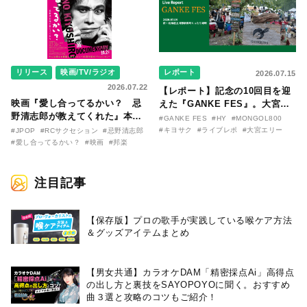
リリース
映画/TV/ラジオ
レポート
2026.07.15
2026.07.22
【レポート】記念の10回目を迎
映画『愛し合ってるかい？ 忌
えた『GANKE FES』。大宮エ
野清志郎が教えてくれた』本予
リー作『アイヌの神々の崖』を
#GANKE FES
#HY
#MONGOL800
告映像とキービジュアルがつい
前に、キヨサク
#キヨサク
#ライブレポ
#大宮エリー
#JPOP
#RCサクセション
#忌野清志郎
に解禁！ キヨシロー関連商品も
（MONGOL800）がウクレレで
#愛し合ってるかい？
#映画
#邦楽
続々と発売が決定！
熱唱。
注目記事
【保存版】プロの歌手が実践している喉ケア⽅法
＆グッズアイテムまとめ
【男女共通】カラオケDAM「精密採点Ai」高得点
の出し方と裏技をSAYOPOYOに聞く。おすすめ
曲３選と攻略のコツもご紹介！