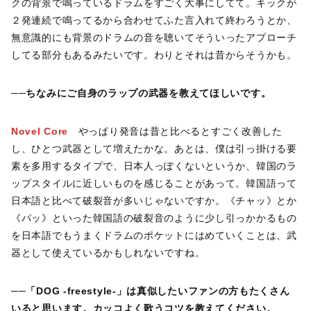
クの背景で鳴っているドラムをすごく大事にしてて。キックが
２発連続で鳴ってるから合わせてふた言入れて終わろうとか、
無意識的にも背景のドラムの音を聴いてそういったアプローチ
してる部分もあるみたいです。わりとそれは昔からそうかも。
──ちなみにご自身のラップの武器を教えてほしいです。
Novel Core
やっぱり発音は昔と比べるとすごく改善した
し、ひとつ武器として増えたかな。あとは、僕は引っ掛ける要
素を多用するタイプで、日本人っぽくないというか、韓国のラ
ップスタイルに近しいものを感じることがあって。韓国語って
日本語と比べて破裂音が多いじゃないですか。《チャッ》とか
《パッ》といった韓国語の破裂音のように少し引っかかるもの
を日本語でもうまくドラムのポケットにはめていくことは、武
器として使えているかもしれないですね。
──
「DOG -freestyle-」は真似したいファンの方もたくさん
いると思います。カッコよく歌うコツを教えてください。