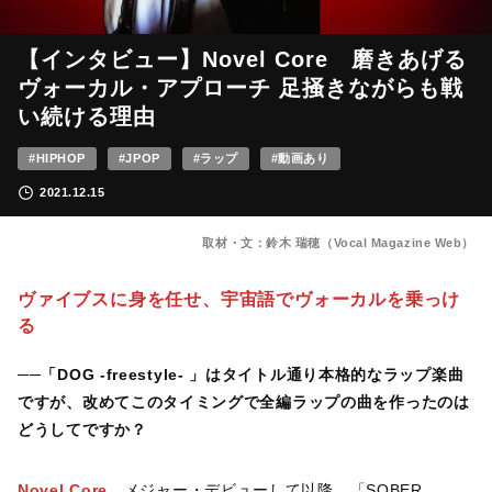
【インタビュー】Novel Core 磨きあげる
ヴォーカル・アプローチ 足掻きながらも戦
い続ける理由
#HIPHOP
#JPOP
#ラップ
#動画あり
2021.12.15
取材・文：鈴木 瑞穂（Vocal Magazine Web）
ヴァイブスに身を任せ、宇宙語でヴォーカルを乗っけ
る
──
「DOG -freestyle- 」はタイトル通り本格的なラップ楽曲
ですが、改めてこのタイミングで全編ラップの曲を作ったのは
どうしてですか？
Novel Core
メジャー・デビューして以降、「SOBER