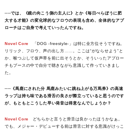
──
では、《鏡の向こう側の主人に》とか《毎日べらぼうに肥
大する才能》の変化球的なフロウの表現も含め、全体的なアプ
ローチはご自身で考えていったんですね。
Novel Core
「DOG -freestyle-」は特に全方位そうですね。
リリック、フロウ、声の出し方……。ここは“がならせよう”と
か、喉つぶして仮声帯を前に出そうとか、そういったアプロー
チもブースの中で自分で聴きながら意識して作っていきまし
た。
──
《馬鹿にされた分 馬鹿みたいに跳ね上がる万馬券》の高速
ラップは持ち味である滑舌の良さが際立っていると思うのです
が、もともとこうした早い発音は得意なんでしょうか？
Novel Core
どちらかと言うと滑舌は良かったほうかなぁ。
でも、メジャー・デビューする前は滑舌に対する意識がけっこ