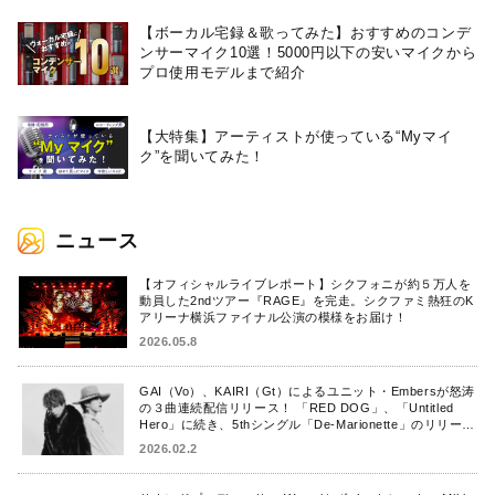
【ボーカル宅録＆歌ってみた】おすすめのコンデ
ンサーマイク10選！5000円以下の安いマイクから
プロ使用モデルまで紹介
【大特集】アーティストが使っている“Myマイ
ク”を聞いてみた！
ニュース
【オフィシャルライブレポート】シクフォニが約５万人を
動員した2ndツアー『RAGE』を完走。シクファミ熱狂のK
アリーナ横浜ファイナル公演の模様をお届け！
2026.05.8
GAI（Vo）、KAIRI（Gt）によるユニット・Embersが怒涛
の３曲連続配信リリース！ 「RED DOG」、「Untitled
Hero」に続き、5thシングル「De-Marionette」のリリース
を発表！
2026.02.2