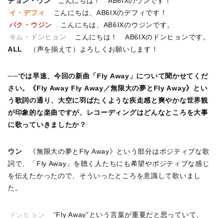
チョン・ウン
こんにちは！ AB6IXのウンです！
イ・デフィ
こんにちは、AB6IXのデフィです！
パク・ウジン
こんにちは、AB6IXのウジンです。
キム・ドンヒョン
こんにちは！ AB6IXのドンヒョンです。
ALL
（声を揃えて）よろしくお願いします！
──では早速、今回の新曲「Fly Away」について聞かせてくだ
さい。《Fly Away Fly Away／無限大の夢とFly Away》とい
う歌詞の通り、大空に羽ばたくような疾走感と爽やかな世界観
が印象的な楽曲ですが、レコーディングはどんなところを大事
に歌っていきましたか？
ウン
《無限大の夢とFly Away》という部分はポジティブな歌
詞で、「Fly Away」を聴く人たちにも希望やポジティブな感じ
を伝えたかったので、そういったところを意識して歌いまし
た。
ドンヒョン
“Fly Away”という言葉が重要だと思っていて、