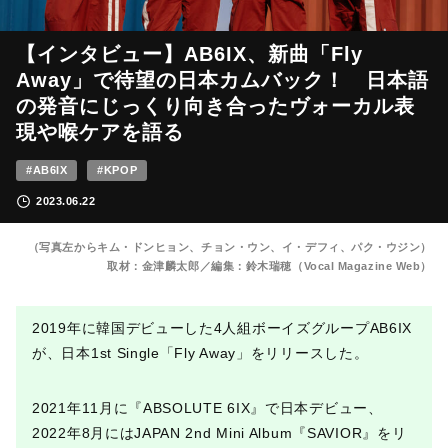
【インタビュー】AB6IX、新曲「Fly
Away」で待望の日本カムバック！ 日本語
の発音にじっくり向き合ったヴォーカル表
現や喉ケアを語る
#AB6IX
#KPOP
2023.06.22
（写真左からキム・ドンヒョン、チョン・ウン、イ・デフィ、パク・ウジン）
取材：金津麟太郎／編集：鈴木瑞穂（Vocal Magazine Web）
2019年に韓国デビューした4人組ボーイズグループAB6IX
が、日本1st Single「Fly Away」をリリースした。
2021年11月に『ABSOLUTE 6IX』で日本デビュー、
2022年8月にはJAPAN 2nd Mini Album『SAVIOR』をリ