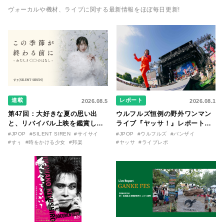
ヴォーカルや機材、ライブに関する最新情報をほぼ毎日更新!
連載
レポート
2026.08.5
2026.08.1
第47回：大好きな夏の思い出
ウルフルズ恒例の野外ワンマン
と、リバイバル上映を鑑賞した
ライブ『ヤッサ！』レポート！
『時をかける少女』のおはなし
リリースから30年を迎えたアル
#JPOP
#SILENT SIREN
#サイサイ
#JPOP
#ウルフルズ
#バンザイ
〜SILENT SIREN・すぅ『この
バム『バンザイ』完全再現に、
#すぅ
#時をかける少女
#邦楽
#ヤッサ
#ライブレポ
季節が終わる前に〜わたしと〇
大阪に集まったファンが熱狂し
〇のはなし〜』
た日。