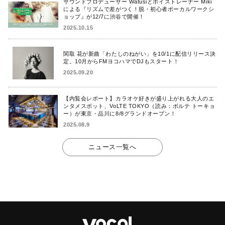
サウンドプロデューサー Watusiとボイストレーナー Miki
による『リズムで差がつく！脱・初心者ボーカルワークシ
ョップ』が12/7に渋谷で開催！
2025.10.15
関取 花が新曲「わたしのねがい」を10/1に配信リリース決
定。10月からFMヨコハマでDJもスタート！
2025.09.20
【内覧会レポート】カラオケ好きが盛り上がれる大人のエ
ンタメスポット、VoLTE TOKYO（読み：ボルテ トーキョ
ー）が東京・品川に8/8グランドオープン！
2025.08.9
ニュース一覧へ