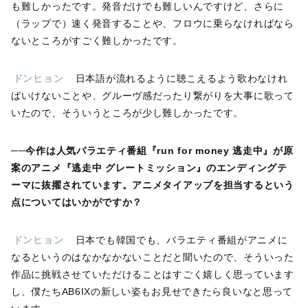
も難しかったです。発音だけでも難しいんですけど、さらに
（ラップで）速く発音することや、フロウに乗らなければなら
ないところがすごく難しかったです。
ドンヒョン
日本語が流れるように聴こえるよう歌わなけれ
ばいけないことや、グルーヴ感だったり繋がりを大事に歌って
いたので、そういうところが少し難しかったです。
──今作は人気バラエティ番組『run for money 逃走中』が原
案のアニメ『逃走中 グレートミッション』のエンディングテ
ーマに抜擢されています。アニメタイアップを担当するという
点についてはいかがですか？
ドンヒョン
日本でも韓国でも、バラエティ番組がアニメに
なるというのはなかなかないことだと聞いたので、そういった
作品に挑戦させていただけることはすごく嬉しく思っています
し、僕たちAB6IXの新しい姿もお見せできたら良いなと思って