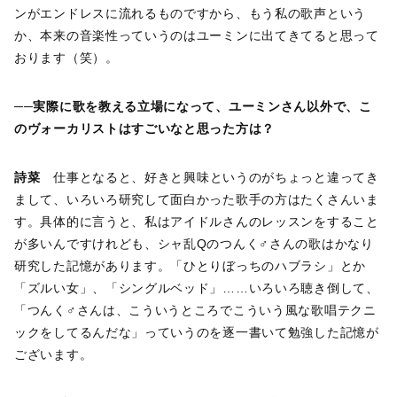
ンがエンドレスに流れるものですから、もう私の歌声という
か、本来の音楽性っていうのはユーミンに出てきてると思って
おります（笑）。
──実際に歌を教える立場になって、ユーミンさん以外で、こ
のヴォーカリストはすごいなと思った方は？
詩菜
仕事となると、好きと興味というのがちょっと違ってき
まして、いろいろ研究して面白かった歌手の方はたくさんいま
す。具体的に言うと、私はアイドルさんのレッスンをすること
が多いんですけれども、シャ乱Qのつんく♂さんの歌はかなり
研究した記憶があります。「ひとりぼっちのハブラシ」とか
「ズルい女」、「シングルベッド」……いろいろ聴き倒して、
「つんく♂さんは、こういうところでこういう風な歌唱テクニ
ックをしてるんだな」っていうのを逐一書いて勉強した記憶が
ございます。