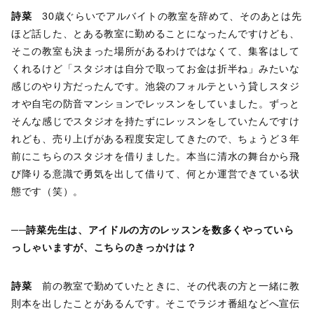
詩菜
30歳ぐらいでアルバイトの教室を辞めて、そのあとは先
ほど話した、とある教室に勤めることになったんですけども、
そこの教室も決まった場所があるわけではなくて、集客はして
くれるけど「スタジオは自分で取ってお金は折半ね」みたいな
感じのやり方だったんです。池袋のフォルテという貸しスタジ
オや自宅の防音マンションでレッスンをしていました。ずっと
そんな感じでスタジオを持たずにレッスンをしていたんですけ
れども、売り上げがある程度安定してきたので、ちょうど３年
前にこちらのスタジオを借りました。本当に清水の舞台から飛
び降りる意識で勇気を出して借りて、何とか運営できている状
態です（笑）。
──詩菜先生は、アイドルの方のレッスンを数多くやっていら
っしゃいますが、こちらのきっかけは？
詩菜
前の教室で勤めていたときに、その代表の方と一緒に教
則本を出したことがあるんです。そこでラジオ番組などへ宣伝