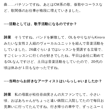
曲……パチソンですね。あとはCM系の歌、仮歌やコーラスな
ど、歌関係のお仕事が格段に増えていきました。
──活動としては、歌手活動になるのですか？
詩菜
そうですね。バンドを解散して、OLをやりながらKiroro
みたいな女性２人組のヴォーカルユニットを組んで音楽活動を
していました。26歳ぐらいまではレッスンを受講する立場で、
すごくレッスンに行くのが好きでしたね。平日は会社に勤めて
るOLなんですけど、土日は音楽活動をしていたので、20代の
頃は休みが１日もなかったですね。
──当時からお好きなアーティストはいらっしゃいましたか？
詩菜
私の母親が松任谷由実さんの大ファンでして。小さい
頃、おばあちゃんがちょっと遠い病院に入院してたので毎日お
見舞いに行ってたんですね。行き帰りの車中で、ずっとユーミ