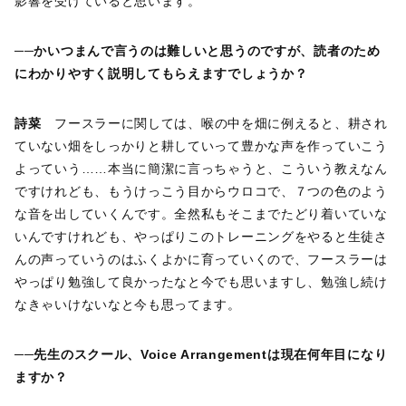
影響を受けていると思います。
──かいつまんで言うのは難しいと思うのですが、読者のため
にわかりやすく説明してもらえますでしょうか？
詩菜
フースラーに関しては、喉の中を畑に例えると、耕され
ていない畑をしっかりと耕していって豊かな声を作っていこう
よっていう……本当に簡潔に言っちゃうと、こういう教えなん
ですけれども、もうけっこう目からウロコで、７つの色のよう
な音を出していくんです。全然私もそこまでたどり着いていな
いんですけれども、やっぱりこのトレーニングをやると生徒さ
んの声っていうのはふくよかに育っていくので、フースラーは
やっぱり勉強して良かったなと今でも思いますし、勉強し続け
なきゃいけないなと今も思ってます。
──先生のスクール、Voice Arrangementは現在何年目になり
ますか？