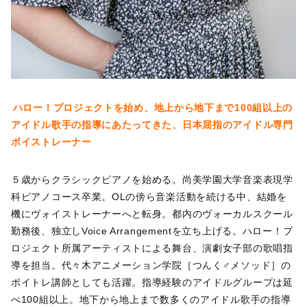
ハロー！プロジェクトを始め、地上から地下まで100組以上の
アイドル歌手の指導にあたってきた、日本屈指のアイドル専門
ボイストレーナー
５歳からクラシックピアノを始める。尚美学園大学音楽表現学
科ピアノコース卒業。OLの傍ら音楽活動を続ける中、結婚を
機にヴォイストレーナーへと転身。都内のヴォーカルスクール
勤務後、独立しVoice Arrangementを立ち上げる。ハロー！プ
ロジェクト所属アーティストによる舞台、演劇女子部の歌唱指
導を担当。代々木アニメーション学院［つんく♂メソッド］の
ボイトレ講師としても活躍。指導経験のアイドルグループは延
べ100組以上。地下から地上まで数多くのアイドル歌手の指導