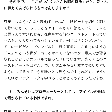
──その中で、「ここがつんく♂さん歌唱の特徴」だと、皆さん
に伝えてあげられるものはありますか？
詩菜
つんく♂さんと言えば、たぶん「16ビートを細かく刻ん
で歌いなさい」ってことをアイドルさんに教えていらっしゃる
と思うんですけれども、発声をする前のゴーストノートってい
うのをかなりやってらっしゃいます。例えば「シングルベッ
ド」のサビだと、《シングル》に行く直前に、お化けのような
「ん」のという音が、出てるか出ていないのか、素人では聴き
取れるかどうかのレベルで使ったりしています。恐らくこのゴ
ーストノートを出すことで、リズムをかなり立てて歌いやすい
ようにしてるっていう意味だとは思うんですけれども、そうい
った細かいテクニックを学べることがとても多かったですね。
──もちろんそれはプロデューサーとしても、アイドルの歌唱
で活かされているわけですね。
詩菜
かなり活きていらっしゃると思います。つんく♂さんが