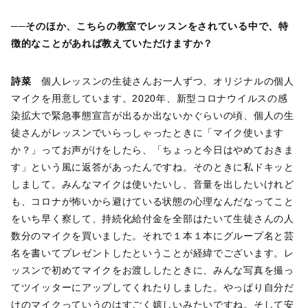
──そのほか、こちらの教室でレッスンをされている中で、特
徴的なことがあれば教えていただけますか？
詩菜
個人レッスンの生徒さんお一人ずつ、オリジナルの個人
マイクを用意しています。2020年、新型コロナウイルスの感
染拡大で緊急事態宣言が出るか出ないかぐらいの頃、個人の生
徒さんがレッスンでいらっしゃったときに「マイク使います
か？」ってお声がけをしたら、「ちょっと今日はやめておきま
す」という風に返答があったんですね。そのときに私ドキッと
しまして。みんなマイクは使いたいし、音量を出したいけれど
も、コロナが怖いから避けている状態の心理なんだなってこと
をいち早く察して、持続化給付金を全部はたいて生徒さんの人
数分のマイクを買いました。それで１本１本にグループ名と芸
名を書いてプレゼントしたということが経緯でございます。レ
ッスンで初めてマイクをお渡ししたときに、みんな写真を撮っ
てツイッターにアップしてくれたりしました。やっぱり自分だ
けのマイクっていうのはすごく嬉しいみたいですね。そして安