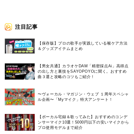
生配信！ 審査委員長・清水翔太
行配信決定！
コメントも！
注目記事
【保存版】プロの歌手が実践している喉ケア⽅法
＆グッズアイテムまとめ
【男女共通】カラオケDAM「精密採点Ai」高得点
の出し方と裏技をSAYOPOYOに聞く。おすすめ
曲３選と攻略のコツもご紹介！
〜ヴォーカル・マガジン・ウェブ １周年スペシャ
ル企画〜「Myマイク」特大アンケート！
【ボーカル宅録＆歌ってみた】おすすめのコンデ
ンサーマイク10選！5000円以下の安いマイクから
プロ使用モデルまで紹介