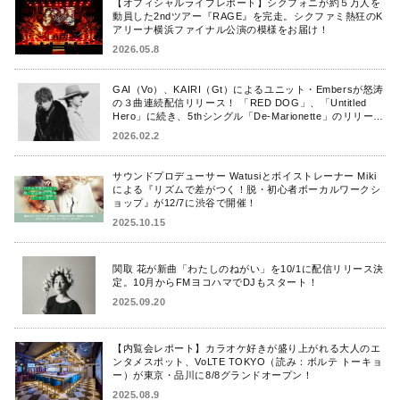
【オフィシャルライブレポート】シクフォニが約５万人を
動員した2ndツアー『RAGE』を完走。シクファミ熱狂のK
アリーナ横浜ファイナル公演の模様をお届け！
2026.05.8
GAI（Vo）、KAIRI（Gt）によるユニット・Embersが怒涛
の３曲連続配信リリース！ 「RED DOG」、「Untitled
Hero」に続き、5thシングル「De-Marionette」のリリース
を発表！
2026.02.2
サウンドプロデューサー Watusiとボイストレーナー Miki
による『リズムで差がつく！脱・初心者ボーカルワークシ
ョップ』が12/7に渋谷で開催！
2025.10.15
関取 花が新曲「わたしのねがい」を10/1に配信リリース決
定。10月からFMヨコハマでDJもスタート！
2025.09.20
【内覧会レポート】カラオケ好きが盛り上がれる大人のエ
ンタメスポット、VoLTE TOKYO（読み：ボルテ トーキョ
ー）が東京・品川に8/8グランドオープン！
2025.08.9