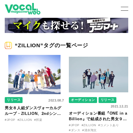
“ZILLION”タグの一覧ページ
リリース
オーディション
リリース
2023.08.7
2021.12.21
男女８人組ダンスヴォーカルグ
オーディション番組『ONE in a
ループ・ZILLION、2ndシング
Billion』で結成された男女９人
ル「ナイトメア」が10/4にリ リ
#JPOP
#ZILLION
#邦楽
組ZILLIONが12/22に緊急プレデ
ース決定！ さらに収録曲
#JPOP
#ZILLION
#コメントあり
ビュー！本日21:30より初トーク
「LOVE & SWEAT」を8/9に先
#ダンス
#清水翔太