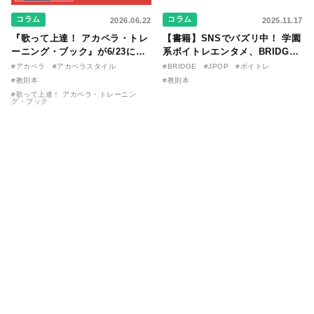
コラム
コラム
2026.06.22
2025.11.17
『歌って上達！ アカペラ・トレ
【書籍】SNSでバズリ中！ 学園
ーニング・ブック』が6/23に発
系ボイトレエンタメ、BRIDGE
売！ 課題曲音源・音取り用アプ
が届ける教則本『１分で攻略！
#アカペラ
#アカペラスタイル
#BRIDGE
#JPOP
#ボイトレ
リを公開。
ボイスタイプ別で挑む歌の上達
#教則本
#教則本
法』が11/21に発売！
#歌って上達！ アカペラ・トレーニン
グ・ブック