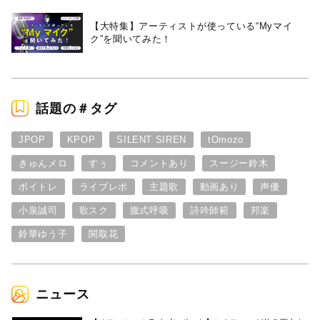
【大特集】アーティストが使っている“Myマイ
ク”を聞いてみた！
話題の＃タグ
JPOP
KPOP
SILENT SIREN
tOmozo
きゅんメロ
すぅ
コメントあり
スージー鈴木
ボイトレ
ライブレポ
主題歌
動画あり
声優
小泉誠司
歌スク
腹式呼吸
詩吟師範
邦楽
鈴華ゆう子
関取花
ニュース