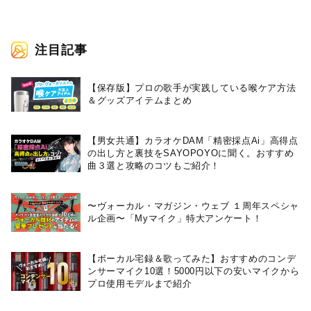
注目記事
【保存版】プロの歌手が実践している喉ケア⽅法
＆グッズアイテムまとめ
【男女共通】カラオケDAM「精密採点Ai」高得点
の出し方と裏技をSAYOPOYOに聞く。おすすめ
曲３選と攻略のコツもご紹介！
〜ヴォーカル・マガジン・ウェブ １周年スペシャ
ル企画〜「Myマイク」特大アンケート！
【ボーカル宅録＆歌ってみた】おすすめのコンデ
ンサーマイク10選！5000円以下の安いマイクから
プロ使用モデルまで紹介