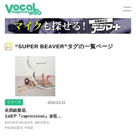
“SUPER BEAVER”タグの一覧ページ
リリース
2024.03.21
生田絵梨花、
1stEP『capriccioso』全収録
内容発表！柳沢亮太(SUPER
#SUPER BEAVER
#柳沢亮太
BEAVER)提供曲「だからね」も
#生田絵梨花
#邦楽
収録