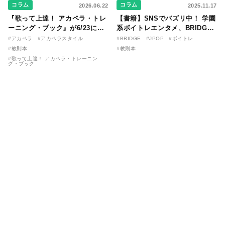
コラム
コラム
2026.06.22
2025.11.17
『歌って上達！ アカペラ・トレ
【書籍】SNSでバズリ中！ 学園
ーニング・ブック』が6/23に発
系ボイトレエンタメ、BRIDGE
売！ 課題曲音源・音取り用アプ
が届ける教則本『１分で攻略！
#アカペラ
#アカペラスタイル
#BRIDGE
#JPOP
#ボイトレ
リを公開。
ボイスタイプ別で挑む歌の上達
#教則本
#教則本
法』が11/21に発売！
#歌って上達！ アカペラ・トレーニン
グ・ブック