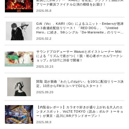
アリーナ横浜ファイナル公演の模様をお届け！
2026.05.8
GAI（Vo）、KAIRI（Gt）によるユニット・Embersが怒涛
の３曲連続配信リリース！ 「RED DOG」、「Untitled
Hero」に続き、5thシングル「De-Marionette」のリリース
を発表！
2026.02.2
サウンドプロデューサー Watusiとボイストレーナー Miki
による『リズムで差がつく！脱・初心者ボーカルワークシ
ョップ』が12/7に渋谷で開催！
2025.10.15
関取 花が新曲「わたしのねがい」を10/1に配信リリース決
定。10月からFMヨコハマでDJもスタート！
2025.09.20
【内覧会レポート】カラオケ好きが盛り上がれる大人のエ
ンタメスポット、VoLTE TOKYO（読み：ボルテ トーキョ
ー）が東京・品川に8/8グランドオープン！
2025.08.9