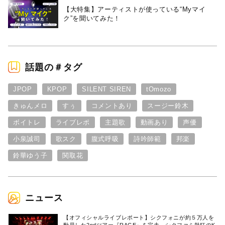
【大特集】アーティストが使っている“Myマイ
ク”を聞いてみた！
話題の＃タグ
JPOP
KPOP
SILENT SIREN
tOmozo
きゅんメロ
すぅ
コメントあり
スージー鈴木
ボイトレ
ライブレポ
主題歌
動画あり
声優
小泉誠司
歌スク
腹式呼吸
詩吟師範
邦楽
鈴華ゆう子
関取花
ニュース
【オフィシャルライブレポート】シクフォニが約５万人を
動員した2ndツアー『RAGE』を完走。シクファミ熱狂のK