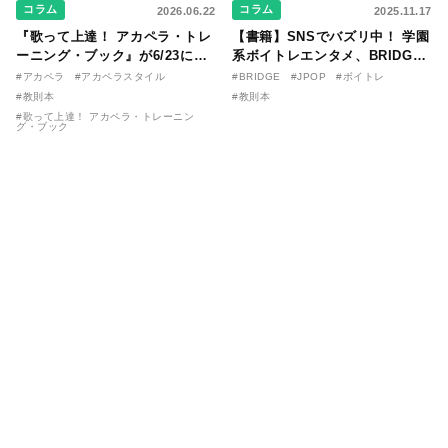
コラム
コラム
2026.06.22
2025.11.17
『歌って上達！ アカペラ・トレ
【書籍】SNSでバズリ中！ 学園
ーニング・ブック』が6/23に発
系ボイトレエンタメ、BRIDGE
売！ 課題曲音源・音取り用アプ
が届ける教則本『１分で攻略！
#アカペラ
#アカペラスタイル
#BRIDGE
#JPOP
#ボイトレ
リを公開。
ボイスタイプ別で挑む歌の上達
#教則本
#教則本
法』が11/21に発売！
#歌って上達！ アカペラ・トレーニン
グ・ブック