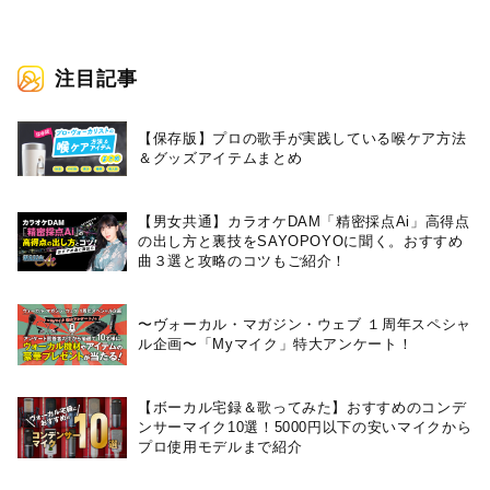
た一夜の模様をお届け！
注目記事
【保存版】プロの歌手が実践している喉ケア⽅法
＆グッズアイテムまとめ
【男女共通】カラオケDAM「精密採点Ai」高得点
の出し方と裏技をSAYOPOYOに聞く。おすすめ
曲３選と攻略のコツもご紹介！
〜ヴォーカル・マガジン・ウェブ １周年スペシャ
ル企画〜「Myマイク」特大アンケート！
【ボーカル宅録＆歌ってみた】おすすめのコンデ
ンサーマイク10選！5000円以下の安いマイクから
プロ使用モデルまで紹介