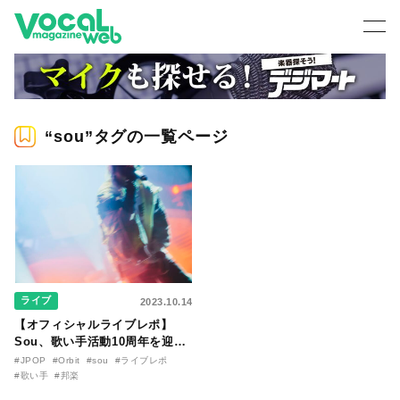
“sou”タグの一覧ページ
ライブ
2023.10.14
【オフィシャルライブレポ】
Sou、歌い手活動10周年を迎え
て、約１年ぶりのワンマンライ
#JPOP
#Orbit
#sou
#ライブレポ
ブ『Orbit』をZepp DiverCity
#歌い手
#邦楽
で開催。10年の《軌道》を描い