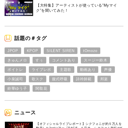
【大特集】アーティストが使っている“Myマイ
ク”を聞いてみた！
話題の＃タグ
JPOP
KPOP
SILENT SIREN
tOmozo
きゅんメロ
すぅ
コメントあり
スージー鈴木
ボイトレ
ライブレポ
主題歌
動画あり
声優
小泉誠司
歌スク
腹式呼吸
詩吟師範
邦楽
鈴華ゆう子
関取花
ニュース
【オフィシャルライブレポート】シクフォニが約５万人を
動員した2ndツアー『RAGE』を完走。シクファミ熱狂のK