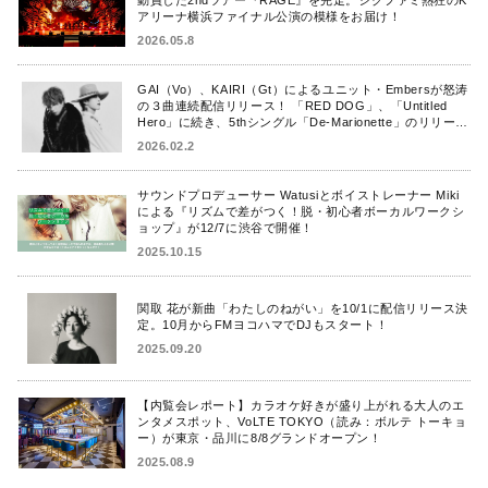
アリーナ横浜ファイナル公演の模様をお届け！
2026.05.8
GAI（Vo）、KAIRI（Gt）によるユニット・Embersが怒涛
の３曲連続配信リリース！ 「RED DOG」、「Untitled
Hero」に続き、5thシングル「De-Marionette」のリリース
を発表！
2026.02.2
サウンドプロデューサー Watusiとボイストレーナー Miki
による『リズムで差がつく！脱・初心者ボーカルワークシ
ョップ』が12/7に渋谷で開催！
2025.10.15
関取 花が新曲「わたしのねがい」を10/1に配信リリース決
定。10月からFMヨコハマでDJもスタート！
2025.09.20
【内覧会レポート】カラオケ好きが盛り上がれる大人のエ
ンタメスポット、VoLTE TOKYO（読み：ボルテ トーキョ
ー）が東京・品川に8/8グランドオープン！
2025.08.9